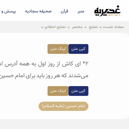
منبر
قرآن
صحیفه سجادیه
پرسش و پ
qadiriye.ir
نشریه ی غدیریه-بیانات استاد
الهی
صفحه نخست
نصایح
مختصر
نصایح اعتقادی
کپی متن
لینک متن
2* ای کاش از روز اول به همه آدرس 
می‌شدند که هر روز باید برای امام حسین-
کپی متن
لینک متن
امام حسین (علیه السلام)