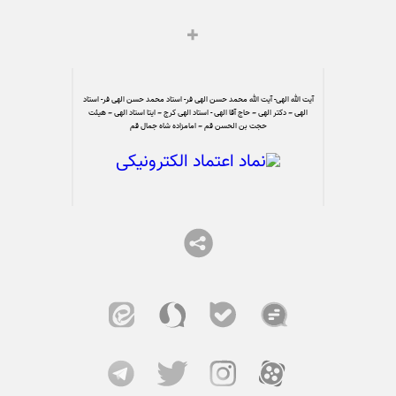
آیت الله الهی- آیت الله محمد حسن الهی فر- استاد محمد حسن الهی فر- استاد
الهی – دکتر الهی – حاج آقا الهی - استاد الهی کرج – ایتا استاد الهی – هیئت
حجت بن الحسن قم – امامزاده شاه جمال قم