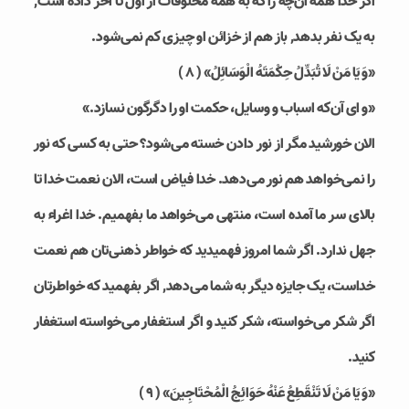
اگر خدا همه آن‌چه را که به همه مخلوقات از اول تا آخر داده است,
به یک نفر بدهد, باز هم از خزائن او چیزی کم نمی‌شود.
«وَ يَا مَنْ لَا تُبَدِّلُ حِكْمَتَهُ الْوَسَائِلُ» ( ۸ )
«و ای آن‌که اسباب و وسایل، حکمت او را دگرگون نسازد.»
الان خورشید مگر از نور دادن خسته می‌شود؟ حتی به کسی که نور
را نمی‌خواهد هم نور می‌دهد. خدا فیاض است، الان نعمت خدا تا
بالای سر ما آمده است، منتهی می‌خواهد ما بفهمیم. خدا اغراء به
جهل ندارد. اگر شما امروز فهمیدید که خواطر ذهنی‌تان هم نعمت
خداست، یک جایزه دیگر به شما می‌دهد, اگر بفهمید که خواطرتان
اگر شکر می‌خواسته، شکر کنید و اگر استغفار می‌خواسته استغفار
کنید.
«وَ يَا مَنْ لَا تَنْقَطِعُ عَنْهُ حَوَائِجُ الْمُحْتَاجِينَ» ( ۹ )