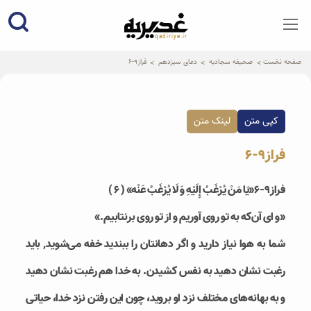
qadiriye.ir
نشریه ی غدیریه-بیانات استاد
الهی
صفحه نخست
صحیفه سجادیه
دعای سیزدهم
فراز9-6
کپی متن
لینک متن
فراز9-6
فراز9-6
«يَا مَنْ يُرْغَبُ إِلَيْهِ وَ لَا يُرْغَبُ عَنْه»‏ ( ۶ )
«و ای آن‌که به تو روی آوریم و از تو روی برنتابیم.»
شما به هوا نیاز دارید و اگر دهانتان را ببندید خفه می‌شوید, باید
رغبت نشان دهید به نفس کشیدن. به خدا هم رغبت نشان دهید
و به بهانه‌های مختلف نزد او بروید، چون این رفتن نزد خدا، حیاتی