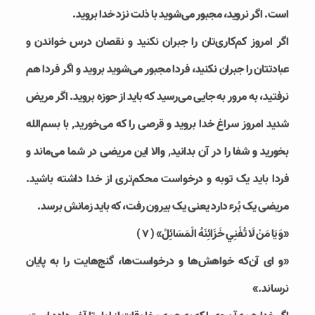
است. اگر نروید، مجبور می‌شوید با ذلت نزد خدا بروید.
اگر امروز کم‌کاری‌تان را جبران نکنید و نقصان درس خواندن و
عبادتتان را جبران نکنید، فردا مجبور می‌شوید بروید و اگر فردا هم
نرفتید، به مرور به جایی می‌رسید که باید از حوزه بروید. اگر مریض
شدید امروز سراغ خدا بروید و قرصی را که می‌خورید, با بسم‌الله
بخورید و شفا را در آن بدانید, والا این مریضی در شما می‌ماند و
فردا باید یک توبه و درخواست محکم‌تری از خدا داشته باشید.
مریضی یک بُرء دارد یعنی یک بیرون رفت، که باید زمانش برسد.
«وَ يَا مَنْ لَا تُفْنِي خَزَائِنَهُ الْمَسَائِلُ» ( ۷ )
«و ای آن‌که خواهش‌ها و درخواست‌ها، گنج‌هایت را به پایان
نرساند.»