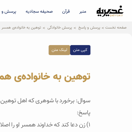
منبر
قرآن
صحیفه سجادیه
پرسش و پ
qadiriye.ir
نشریه ی غدیریه-بیانات استاد
الهی
صفحه نخست
پرسش و پاسخ
پرسش خانوادگی
توهین به خانواده‌ی همسر
کپی متن
لینک متن
توهین به خانواده‌ی ه
سوال: برخورد با شوهری که اهل توهین 
پاسخ:
1) زن دعا کند که خداوند همسر او را اصلاح کند.