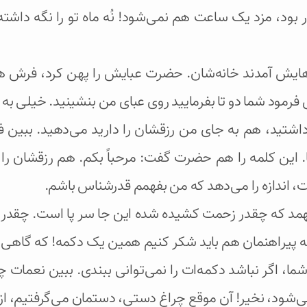
بود، مزد یک ساعت هم نمی‌شود! نُه ماه تو را نگه داشته 
ادهایش آمدند خانه‌شان. حضرت عبایش را پهن کرد، فرش هم
مود شما دو تا بفرمایید روی عبای من بنشینید. خیلی به آن‌
اشتید، هم به جای من رزقشان را دارید می‌دهید. ببین ف
ین کلمه را هم حضرت گفت: مرحباً بکم. هم رزقشان را، با
ت، اندازه را می‌دهد که من بفهمم قدرشناس باشم.
فهمد که چقدر زحمت کشیده شده این جا سر پا است. چقدر ا
 پیراهنمان هم باید شکر کنیم همین یک دکمه! که گاهی 
ا، اگر نباشد دکمه‌ات را نمی‌توانی ببندی. ببین نعمات چ
شود، نخیر! آن موقع چراغ دستی‌، دستمان می‌گرفتیم، از 