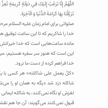
اللَّهُمَّ إِنَّا نَرْغَبُ إِلَيْكَ فِي دَوْلَةٍ كَرِيمَةٍ تُعِزّ
تَرْزُقُنَا بِهَا كَرَامَةَ الدُّنْيَا وَ الْآخِرَة.
صلواتی برای امام زمان علیه السلام مرح
خدا را شاکریم که تا این ساعت توفیق هم
مانده ساعت‌هایی است که خدا خیراتش ر
این است که هنوز سر سفره هستیم، میل و
خدا فراهم کرده از دست ما نرود.
«کلٌ یعمل علی شاکلته» هر کسی با یک
شاکله دزد شد دیگه به همان او را می‌
لغزش او نگاه نمی‌کنند، به شاکله ایمانی ا
قبول نمی‌کنند می‌گویند: آن جا هم نقش