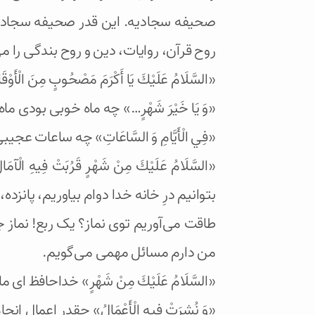
صحیفه سجادیه. این قدر صحیفه سجادیه 
روح قرآن، روایات، دین و روح بندگی را م
«السَّلَامُ عَلَيْكَ يَا أَكْرَمَ مَصْحُوبٍ م
«وَ يَا خَيْرَ شَهْرٍ…» چه ماه خوبی بودی م
«فِي الْأَيَّامِ وَ السَّاعَاتِ» چه ساعا
«السَّلَامُ عَلَيْكَ مِنْ شَهْرٍ قَرُبَتْ
بتوانیم درِ خانه خدا دوام بیاوریم، پانز
طاقت می‌آوریم توی نماز؟ یک ربع! نما
من دارم مسائل مهمی می‌‌گویم.
«السَّلَامُ عَلَيْكَ مِنْ شَهْرٍ» خداحافظ ا
«وَ نُشِرَتْ فِيهِ الْأَعْمَالُ» چقدر 