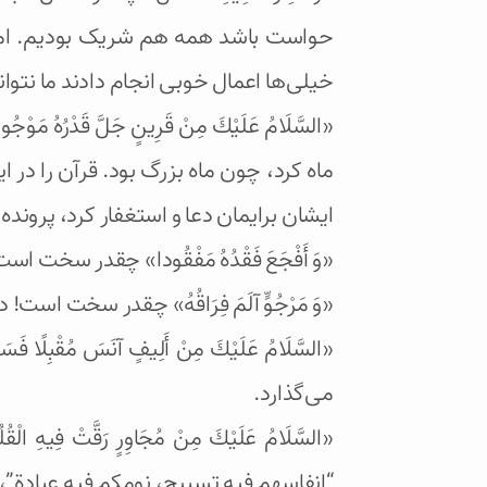
حواست باشد همه هم شریک بودیم. امام س
خیلی‌ها اعمال خوبی انجام دادند ما نتوانس
«السَّلَامُ عَلَيْكَ مِنْ قَرِينٍ جَلَّ قَ
ماه کرد، چون ماه بزرگ بود. قرآن را در ا
ایشان برایمان دعا و استغفار کرد، پرونده‌
«وَ أَفْجَعَ فَقْدُهُ مَفْقُودا» چقدر سخت ا
«وَ مَرْجُوٍّ آلَمَ فِرَاقُهُ» چقدر سخت اس
«السَّلَامُ عَلَيْكَ مِنْ أَلِيفٍ آنَسَ مُقْب
می‌گذارد.
«السَّلَامُ عَلَيْكَ مِنْ مُجَاوِرٍ رَقّ
“انفاسهم فیه تسبیح، نومکم فیه عبادة”