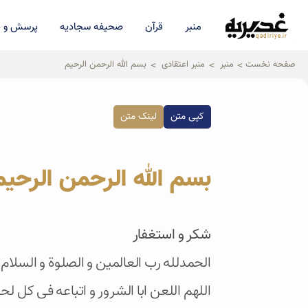
منبر
قرآن
صحیفه سجادیه
پرسش و پ
qadiriye.ir
نشریه ی غدیریه-بیانات استاد
الهی
صفحه نخست
منبر
منبر اعتقادی
بسم الله الرحمن الرحیم
کپی متن
لینک متن
بسم الله الرحمن الرحیم
شکر و استغفار
الحمدلله رب العالمین و الصلوة و السلام
اللهم اللعن ابا الشرور و اتباعه فی کل لح