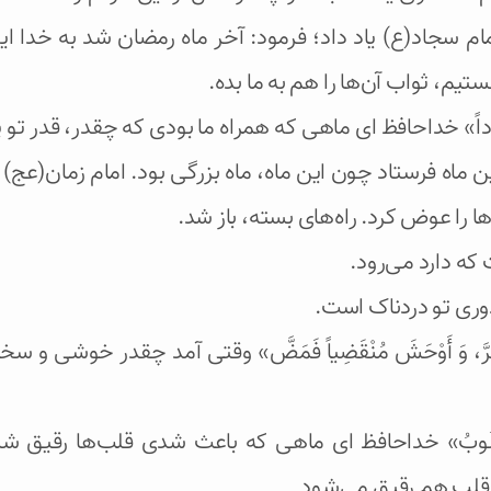
جاد(ع) یاد داد؛ فرمود: آخر ماه رمضان شد به خدا این 
تیم، ثواب آن‌ها را هم به ما بده.
دْرُهُ مَوْجُوداً» خداحافظ ای ماهی که همراه ما بودی که چقدر، ق
ین ماه فرستاد چون این ماه، ماه بزرگی بود. امام زمان(عج) د
ها را عوض کرد. راه‌های بسته، باز شد.
ست که دارد می‌رود.
ت! دوری تو دردناک است.
ِلًا فَسَرَّ، وَ أَوْحَشَ مُنْقَضِياً فَمَضَّ» وقتی آمد چقدر خوشی
َتْ فِيهِ الْقُلُوبُ» خداحافظ ای ماهی که باعث شدی قلب‌ها 
،قلب هم رقیق می‌شود