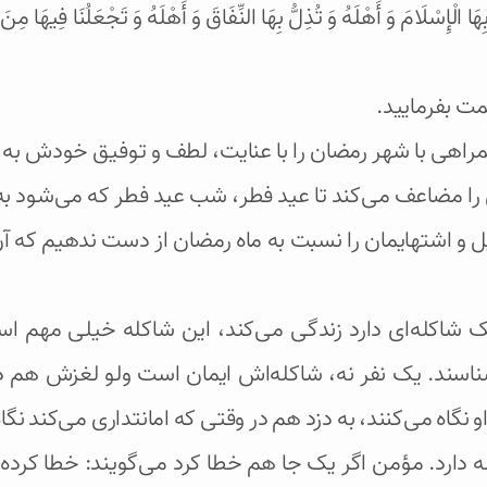
ُ بِهَا الْإِسْلَامَ وَ أَهْلَهُ وَ تُذِلُّ بِهَا النِّفَاقَ وَ أَهْلَهُ وَ تَجْعَلُنَا فِيهَ
مت بفرمایید.
راهی با شهر رمضان را با عنایت، لطف و توفیق خودش به م
ا مضاعف می‌کند تا عید فطر، شب عید فطر که می‌شود به ا
 اشتهایمان را نسبت به ماه رمضان از دست ندهیم که آن 
 شاکله‌ای دارد زندگی می‌کند، این شاکله خیلی مهم ا
شناسند. یک نفر نه، شاکله‌اش ایمان است ولو لغزش هم 
و نگاه می‌کنند، به دزد هم در وقتی که امانتداری می‌کند نگاه
ه دارد. مؤمن اگر یک جا هم خطا کرد می‌گویند: خطا کرد