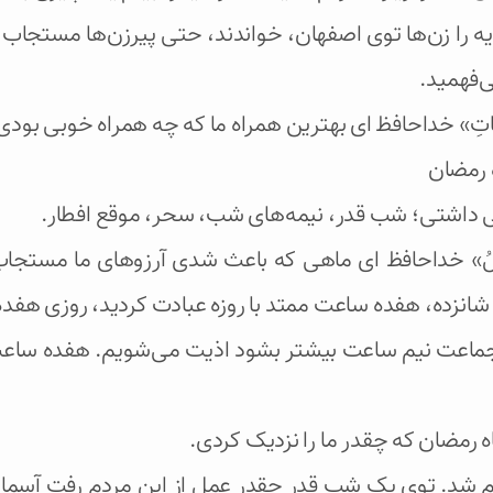
را زن‌ها توی اصفهان، خواندند، حتی پیرزن‌ها مستجاب 
ی‌فهمید.
ِنَ الْأَوْقَاتِ» خداحافظ ای بهترین همراه ما که چه همراه خوبی بودی
اه رمضان
ت عجیبی داشتی؛ شب قدر، نیمه‌های شب، سحر، موقع افطار.
 فِيهِ الْآمَالُ» خداحافظ ای ماهی که باعث شدی آرزوهای ما م
ده، شانزده، هفده ساعت ممتد با روزه عبادت کردید، روزی هفد
ز جماعت نیم ساعت بیشتر بشود اذیت می‌شویم. هفده ساعت
ی ماه رمضان که چقدر ما را نزدیک کردی.
اعمال انجام شد. توی یک شب قدر چقدر عمل از این مردم رفت