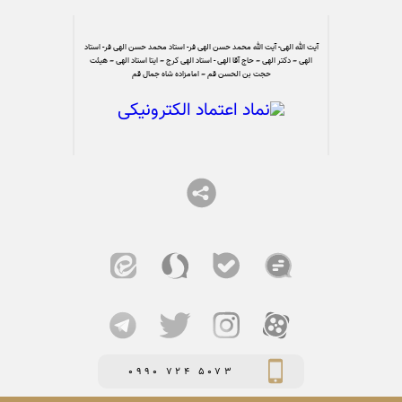
آیت الله الهی- آیت الله محمد حسن الهی فر- استاد محمد حسن الهی فر- استاد
الهی – دکتر الهی – حاج آقا الهی - استاد الهی کرج – ایتا استاد الهی – هیئت
حجت بن الحسن قم – امامزاده شاه جمال قم
0990 724 5073