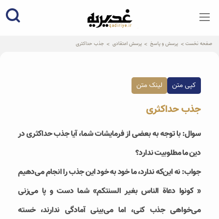
qadiriye.ir
نشریه ی غدیریه-بیانات استاد
الهی
صفحه نخست
پرسش و پاسخ
پرسش اعتقادی
جذب حداکثری
کپی متن
لینک متن
جذب حداکثری
سوال: با توجه به بعضی از فرمایشات شما، آیا جذب حداکثری در
دین ما مطلوبیت ندارد؟
جواب: نه این‌که ندارد، ما خود به خود این جذب را انجام می‌دهیم
« کونوا دعاة الناس بغیر السنتکم» شما دست و پا می‌زنی
می‌خواهی جذب کنی، اما می‌بینی آمادگی ندارند، خسته