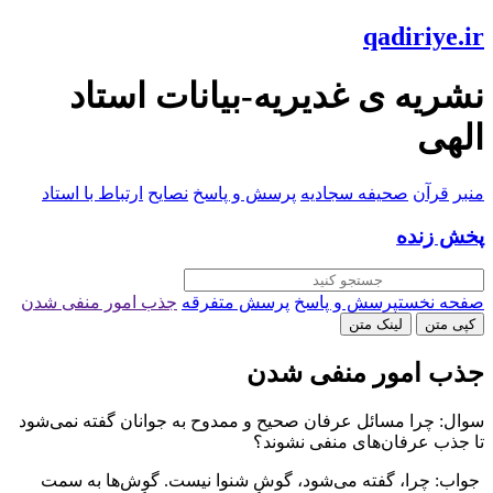
qadiriye.ir
نشریه ی غدیریه-بیانات استاد
الهی
منبر
قرآن
صحیفه سجادیه
پرسش و پاسخ
نصایح
ارتباط با استاد
پخش زنده
صفحه نخست
پرسش و پاسخ
پرسش متفرقه
جذب امور منفی شدن
کپی متن
لینک متن
جذب امور منفی شدن
سوال: چرا مسائل عرفان صحیح و ممدوح به جوانان گفته نمی‌شود
تا جذب عرفان‌های منفی نشوند؟
جواب: چرا، گفته می‌شود، گوش شنوا نیست. گوش‌ها به سمت