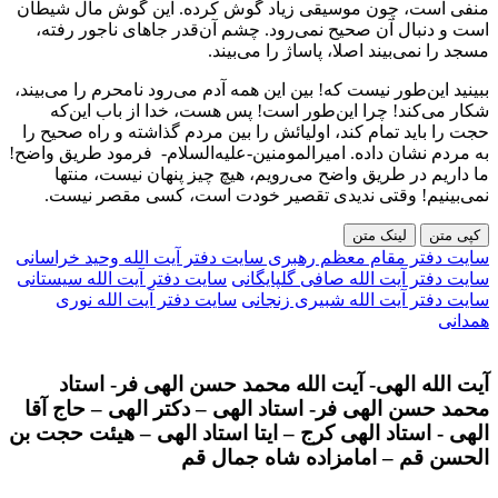
منفی است، چون موسیقی زیاد گوش کرده. این گوش مال شیطان
است و دنبال آن صحیح نمی‌رود. چشم آن‌قدر جاهای ناجور رفته،
مسجد را نمی‌بیند اصلا، پاساژ را می‌بیند.
ببینید این‌طور نیست که! بین این همه آدم می‌رود نامحرم را می‌بیند،
شکار می‌کند! چرا این‌طور است! پس هست، خدا از باب این‌که
حجت را باید تمام کند، اولیائش را بین مردم گذاشته و راه صحیح را
به مردم نشان داده. امیرالمومنین-علیه‌السلام- فرمود طریق واضح!
ما داریم در طریق واضح می‌رویم، هیچ چیز پنهان نیست، منتها
نمی‌بینیم! وقتی ندیدی تقصیر خودت است، کسی مقصر نیست.
کپی متن
لینک متن
سایت دفتر مقام معظم رهبری
سایت دفتر آیت الله وحید خراسانی
سایت دفتر آیت الله صافی گلپایگانی
سایت دفتر آیت الله سیستانی
سایت دفتر آیت الله شبیری زنجانی
سایت دفتر آیت الله نوری
همدانی
آیت الله الهی- آیت الله محمد حسن الهی فر- استاد
محمد حسن الهی فر- استاد الهی – دکتر الهی – حاج آقا
الهی - استاد الهی کرج – ایتا استاد الهی – هیئت حجت بن
الحسن قم – امامزاده شاه جمال قم