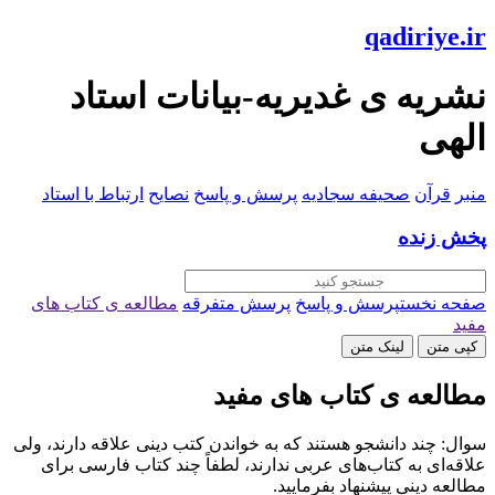
qadiriye.ir
نشریه ی غدیریه-بیانات استاد
الهی
منبر
قرآن
صحیفه سجادیه
پرسش و پاسخ
نصایح
ارتباط با استاد
پخش زنده
صفحه نخست
پرسش و پاسخ
پرسش متفرقه
مطالعه ی کتاب های
مفید
کپی متن
لینک متن
مطالعه ی کتاب های مفید
سوال: چند دانشجو هستند که به خواندن کتب دینی علاقه دارند، ولی
علاقه‌ای به کتاب‌های عربی ندارند، لطفاً چند کتاب فارسی برای
مطالعه دینی پیشنهاد بفرمایید.