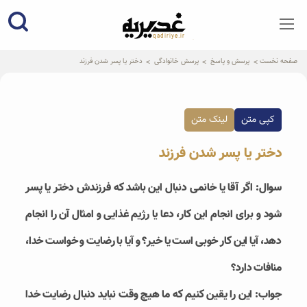
qadiriye.ir
نشریه ی غدیریه-بیانات استاد
الهی
صفحه نخست
پرسش و پاسخ
پرسش خانوادگی
دختر یا پسر شدن فرزند
کپی متن
لینک متن
دختر یا پسر شدن فرزند
سوال: اگر آقا یا خانمی دنبال این باشد که فرزندش دختر یا پسر
شود و برای انجام این کار، دعا یا رژیم غذایی و امثال آن را انجام
دهد، آیا این کار خوبی است یا خیر؟ و آیا با رضایت و خواست خدا،
منافات دارد؟
جواب: این را یقین کنیم که ما هیچ وقت نباید دنبال رضایت خدا