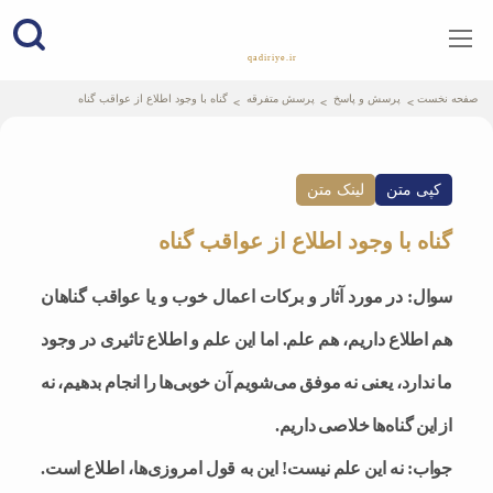
qadiriye.ir
نشریه ی غدیریه-بیانات استاد
الهی
صفحه نخست
پرسش و پاسخ
پرسش متفرقه
گناه با وجود اطلاع از عواقب گناه
کپی متن
لینک متن
گناه با وجود اطلاع از عواقب گناه
سوال: در مورد آثار و برکات اعمال خوب و یا عواقب گناهان
هم اطلاع داریم، هم علم. اما این علم و اطلاع تاثیری در وجود
ما ندارد، یعنی نه موفق می‌شویم آن خوبی‌ها را انجام بدهیم، نه
از این گناه‌ها خلاصی داریم.
جواب: نه این علم نیست! این به قول امروزی‌ها، اطلاع است.