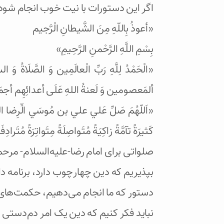
اگر این دستورات با نیت خوب انجام شو
«أعوذُ بِاللّهِ مِنَ الشَّیطانِ الْرَّجیم
بِسْمِ اللَّهِ الرَّحْمنِ الرَّحِيمِ»
«الْحَمْدُ لِلَّهِ رَبِّ الْعالَمِين وَ الصَّلَاةُ وَ ا
ألمَعصومین وَ لَعنةُ اللهِ عَلَی أعدائِهِم أجم
«اَللّهُمَ صَلِّ عَلي علي بن مُوسَي الِّرِضا المَ
كَثيرَةً تآمَّةً زاكِيَةً مُتَواصِلَةً مِتَواتِرَةً مُتَ
صلواتی برای امام رضا-علیه‌السلام- مرحم
بپذیریم که دین چهارچوب دارد، برنامه د
دستور که ما انجام می‌دهیم، حکمت‌های 
نباید فکر کنیم که دین یک امر دم‌دستی