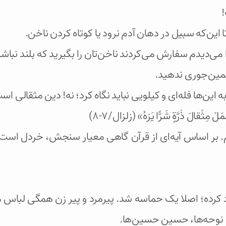
!
 این‌که سبیل در دهان آدم نرود یا کوتاه کردن ناخن.
 می‌دیدم سفارش می‌کردند ناخن‌تان را بگیرید که بلند نباشد.
ین‌جوری ندهید.
این‌ها فله‌ای و کیلویی نباید نگاه کرد؛ نه! دین مثقالی اس
َلْ مِثْقالَ ذَرَّةٍ شَرًّا يَرَهُ» (زلزال/۷-۸)
. بر اساس آیه‌ای از قرآن گاهی معیار سنجش، خردل است.
رده؛ اصلا یک حماسه شد. پیرمرد و پیر زن همگی لباس م
، نوحه‌ها، حسین حسین‌ها.