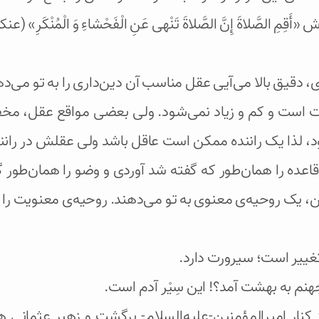
َّلاةَ إِنَّ الصَّلاةَ تَنْهى‌ عَنِ الْفَحْشاءِ وَ الْمُنْكَرِ» (عنکبوت/۴۵) 
 دقیق بالا می‌آیی عقل مناسب آن دین‌داری را به تو می‌د
ثابت است و کم و زیاد نمی‌شود. ولی بعضی مواقع عقل، مخ
د، لذا یک راننده ممکن است عاقل باشد ولی عقلش در رانن
قاعده را همان‌طور که گفته شد آوردی و وضو را همان‌طور
ن، یک روحیه‌ی معنوی به تو می‌دهند. روحیه‌ی معنویت را
غییر است؛ سیرورت دارد.
جهنم به بهشت آمد؟! این سِیْر آدم است.
یر از کنار امیرالمؤمنین-علیه‌السلام- برگشت و زهیر عثم