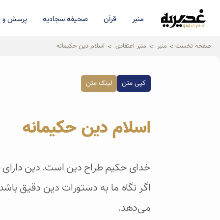
منبر
قرآن
صحیفه سجادیه
پرسش و پ
qadiriye.ir
نشریه ی غدیریه-بیانات استاد
الهی
صفحه نخست
منبر
منبر اعتقادی
اسلام دین حکیمانه
کپی متن
لینک متن
اسلام دین حکیمانه
خدای حکیم طراح دین است. دین دارای قا
اگر نگاه ما به دستورات دین دقیق باشد
می‌دهد.