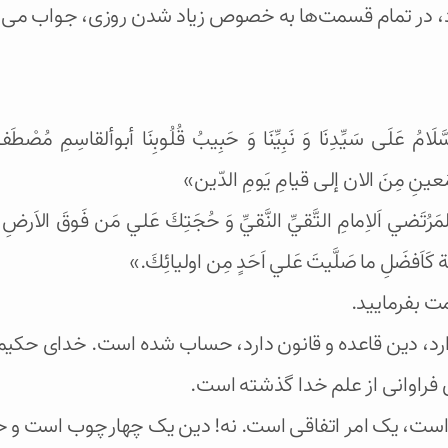
د، در تمام قسمت‌ها به خصوص زیاد شدن روزی، جواب می‌
لسَّلَامُ عَلَى سَيِّدِنَا وَ نَبِيِّنَا وَ حَبِيبُ قُلُوبِنَا أبوألقاسِمِ مُص
َعینِ مِنَ الان إلی قیامِ یَومِ الدّین»
رُتَضي اَلاِمامِ التَّقيِّ النَّقيِّ وَ حُجَتِكَ عَلي مَن فَوقَ الاَرضِ
رادِفَة كَاَفضَلِ ما صَلَّيتَ عَلي اَحَدٍ مِن اوليائِكَ.»
ت بفرمایید.
ارد، دین قاعده و قانون دارد، حساب شده است. خدای حکیم
فراوانی از علم خدا گذشته است.
 است، یک امر اتفاقی است. نه! دین یک چهار‌چوب است و ح