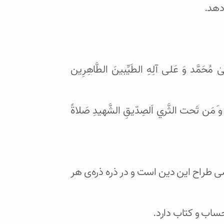
دهد.
ْطَفیٰ مُحَمَّد وَ عَلی آلِهِ الطَیِّبینَ الطَّاهِرِين
 و َمَن تَحت الثَّري اَلصِدّيقِ الشَّهيدِ صَلاةً
ی طراح این دین است و در ذره ذره‌ی هر
ساب و کتاب دارد.