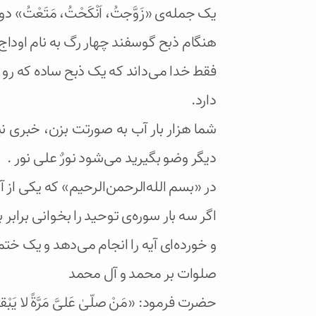
یک جمله‌ی «زَوَّجتُ، اَنْکَحْتُ، مَتَعْت
هنگام ذبح گوسفند چهار رگ به نام اوداج
فقط‌ خدا می‌داند که یک ذبح ساده‌ که رو ب
دارد.
شما هزار بار آب به صورتت بزن، خبری ن
دیگر وضو بگیرید می‌شود نورٌ علی نور .
در «بسم الله‌الرحمن‌الرحیم» که یکی از
اگر سه بار سوره‌ی توحید را بخوانی براب
و خورده‌ای آیه را انجام می‌دهد و یک خ
صلوات بر محمد و آل محمد
حضرت فرمود: «مَنْ صلّیٰ عَلیَّ مَرَّةً لا یَب