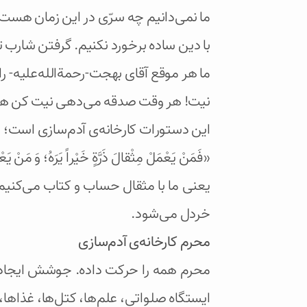
ما نمی‌دانیم چه سرّی در این زمان هست
با دین ساده برخورد نکنیم. گرفتن شارب تا
ما هر موقع آقای بهجت-رحمة‌الله‌علیه- را
نیت! هر وقت صدقه می‌دهی نیت کن هم
این دستورات کارخانه‌ی آدم‌سازی است؛ به 
«فَمَنْ يَعْمَلْ مِثْقالَ ذَرَّةٍ خَيْراً يَرَهُ؛ وَ مَنْ يَعْم
یعنی ما با مثقال حساب و کتاب می‌کنیم
خردل می‌شود.
محرم کارخانه‌ی آدم‌سازی
محرم همه را حرکت داده. جوشش ایجاد ک
ایستگاه صلواتی، علم‌ها، کتل‌ها، غذاها