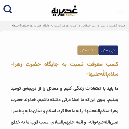
qadiriye.ir
نشریه ی غدیریه-بیانات استاد
الهی
صفحه نخست
منبر
منبر اعتقادی
کسب معرفت نسبت به جایگاه حضرت زهرا-سلام‌الله‌علیها-
کپی متن
لینک متن
کسب معرفت نسبت به جایگاه حضرت زهرا-
سلام‌الله‌علیها-
ما باید با اعتقادات زندگی کنیم و مسائل را از دریچه‌ی توحید
ببینیم. بدون این‌که ما اصلا درکی داشته باشیم، خداوند حضرت
زهرا-سلام‌الله‌علیها- را به ما عطا کرد. اسلام و ایمان ما به پیغمبر-
صلی‌الله‌علیه‌و‌آله- و ائمه-علیهم‌السلام- سبب قرب ما به خدای