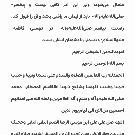
متعال می‌شود، ولی این امر کافی نیست و پيغمبر-
صلی‌الله‌علیه‌وآله- باید از ایمان ما راضی باشد و آن را قبول کند.
رضایت پیغمبر-صلی‌الله‌علیه‌و‌آله- در دوستی فاطمه-
علیهاالسلام- و دشمنی با دشمنان ایشان است.
اعوذبالله من الشیطان الرجیم
بسم الله الرحمن الرحیم
الحمدلله رب العالمین الصلوه والسلام علی سیدنا ونبینا و حبیب
قلوبنا وطبیب نفوسنا وشفیع ذنوبنا ابالقاسم المصطفی محمد
صلی الله علیه و آله و سلم و آله الطاهرین و لعنه الله علی اعدائهم
اجمعین من الان الی قیام یوم الدین
اللهم صل علی علی ابن موسی الرضا الامام التقی النقی وحجتک
علی من فوق الارض ومن تحت الثری، الصدیق الشهید صلاه کثیره