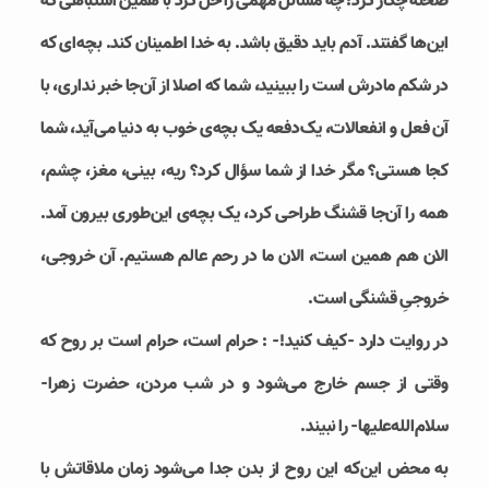
صحنه چکار کرد! چه مسائل مهمی را حل کرد با همین اشتباهی که
این‌ها گفتند. آدم باید دقیق باشد. به خدا اطمینان کند. بچه‌ای که
در شکم مادرش است را ببینید، شما که اصلا از آن‌جا خبر نداری، با
آن فعل و انفعالات، یک‌دفعه یک بچه‌ی خوب به دنیا می‌آید، شما
کجا هستی؟ مگر خدا از شما سؤال کرد؟ ریه، بینی، مغز، چشم،
همه را آن‌جا قشنگ طراحی کرد، یک بچه‌ی این‌طوری بیرون آمد.
الان هم همین است، الان ما در رحم عالم هستیم. آن خروجی،
خروجیِ قشنگی است.
در روایت دارد -کیف کنید!- : حرام است، حرام است بر روح که
وقتی از جسم خارج می‌شود و در شب مردن، حضرت زهرا-
سلام‌الله‌علیها- را نبیند.
به محض این‌که این روح از بدن جدا می‌شود زمان ملاقاتش با