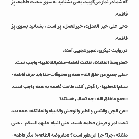
که شما در نماز می‌گویید، یعنی بشتابید به سوی محبت فاطمه، بِرِّ
فاطمه.
«حی علی خیر العمل»، خیرالعمل، بِرّ است، بشتابید بسوی بِرِّ
فاطمه.
در روایت دیگری، تعبیر عجیبی آمده،
«مفروضة الطاعة»، اطاعت فاطمه-سلام‌الله‌علیها- واجب است.
«علی جمیع من خلق الله» همه‌ی مخلوقات خدا باید حرف فاطمه-
سلام‌الله‌علیها- را گوش کنند، طاعت فاطمه به همه واجب است.
«جمع ماخلق الله» چه کسانی هستند؟
«من الجن والانس والطیر والوحش والانبیاء والملائکة» همه باید
تحت امر و فرمان فاطمه باشند، حتی انبیاء-علیهم‌السلام-، حتی
ملائکه، چرا؟ چرا این‌طور است؟ «مفروضة الطاعه»! مگر فاطمه-