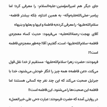
جای دیگر هم امیرالمؤمنین-علیه‌السلام- را معرفی کرد؛ اما
پیامبر-صلی‌الله‌علیه‌وآله- به همین اندازه، بلکه بیشتر فاطمه-
سلام‌الله‌علیها- را معرفی کرد«به فاطمة و ابیها و بعلها و بنیها»
آقای بهجت-رحمة‌الله‌علیه- می‌فرمود: حدیث کساء معجزه‌ی
فاطمه-سلام‌الله‌علیها- است، گفتیم: آقا! چه‌طور معجزه‌ی فاطمه
است؟!
فرمودند: حضرت زهرا-سلام‌الله‌علیها- مستقیم از خدا نقل قول
می‌کند، «عن فاطمه» همه چیز را انگار خودش می‌شنود، خدا با
جبرئيل صحبت می‌کند که این چند نفر چه کسانی هستند؛ اما
فاطمه این صحبت‌ها را می‌شنود. این فاطمه است!!
در روایتی آمده که حضرت فرمودند: عبارت «حی علی خیرالعمل»