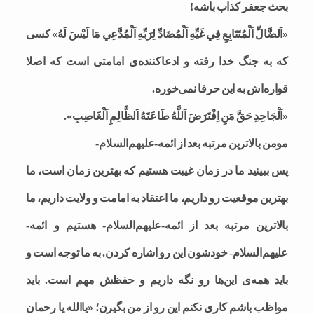
بحث جعفر کذاب باشه!
«اَلضَّالِّ اَلْمُتَتَابِعِ فِي غَيِّهِ اَلْمُضَادِّ لِرَبِّهِ اَلْمُدَّعِي مَا لَيْسَ لَهُ» کسی
که به جنگ خدا رفته و ادعاکننده‌ی امامتی است که اصلا
قواره‌اش به این حرفا نمی‌خوره.
«اَلْجَاحِدِ حَقَّ مَنِ اِفْتَرَضَ اَللَّهُ طَاعَتَهُ اَلظَّالِمِ اَلْغَاصِبِ».
مومن بالاترین مرتبه بعد از ائمه-علیهم‌السلام-
پس ببینید ما در زمان غیبت هستیم که بهترین زمان است، ما
بهترین موقعیت رو داریم، ما اعتقاد به امامت و ولایت داریم، ما
بالاترین مرتبه بعد از ائمه-علیهم‌السلام- هستیم و ائمه-
علیهم‌السلام- خودشون این رو اشاره کردن. به ما توجه است و
باید همه‌ی این‌ها رو نگه داریم و حفظش مهم است. باید
مواظب باشم کاری نکنم این رو از من بگیرن؛ «یاالله یا رحمان