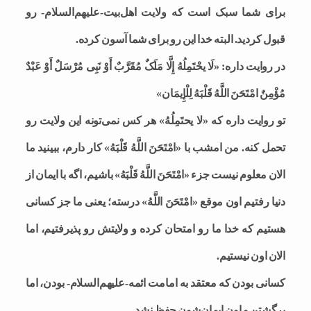
برای شما سبک است که ولایت اهل‌بیت-علیهم‌السلام- رو
قبول کردید. البته خدا این رو برای شما آسون کرده.
در روایت داره: «لَا یحْتَمِلُهُ إِلَّا مَلَکٌ مُقَرَّبٌ أَوْ نَبِی مُرْسَلٌ أَوْ عَبْدٌ
مُؤْمِنٌ امْتَحَنَ اللَّهُ قَلْبَهُ لِلْإِیمَان‏‏»
تو روایت داره که «لا یحتَمِلُهُ» هر کس نمی‌تونه این ولایت رو
تحمل کنه. من امشب با «امْتَحَنَ اللَّهُ قَلْبَهُ» کار دارم، ببینید ما
الان معلوم نیست جزء «امْتَحَنَ اللَّهُ قَلْبَهُ» باشیم، اگه با ایمان از
دنیا رفتیم اون موقع «امْتَحَنَ اللَّهُ» درسته؛ یعنی ما جز کسانی
هستیم که خدا ما رو امتحان کرده و ولایتش رو پذیرفتیم، اما
الان اون نیستیم.
کسانی بودن که معتقد به امامت ائمه-علیهم‌السلام- بودن، اما
برگشتن و اون ایمان‌شون حفظ نشد.