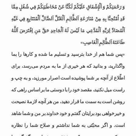
وَ رَحْمَتِكُمْ وَ اَلْإِشْفَاقِ عَلَيْكُمْ لَكُنَّا عَنْ مُخَاطَبَتِكُمْ فِي شُغُلٍ مِمَّا
قَدِ اُمْتُحِنَّا بِهِ مِنْ مُنَازَعَةِ اَلظَّالِمِ اَلْعُتُلِّ اَلضَّالِّ اَلْمُتَتَابِعِ فِي غَيِّهِ
اَلْمُضَادِّ لِرَبِّهِ اَلْمُدَّعِي مَا لَيْسَ لَهُ اَلْجَاحِدِ حَقَّ مَنِ اِفْتَرَضَ اَللَّهُ
طَاعَتَهُ اَلظَّالِمِ اَلْغَاصِبِ»
«پس شما هم از خدا بترسيد و تسليم ما شده و كارها را بما
واگذاريد، و بدانيد كه هر خيرى از ما به مردم مى‌رسد، براى
اطّلاع از آنچه بر شما پوشيده است اصرار مورزيد، و به چپ و
راست ميل نكنيد، مقصد خود را با دوستى ما بر اساس راهى كه
روشن است به سمت ما قرار دهيد، من هر آنچه لازمۀ نصيحت
و خيرخواهى بود برايتان گفتم و خود خداوند بر من و شما شاهد
است. و اگر محبّتى به شما نداشتم و صلاح شما را نظاره