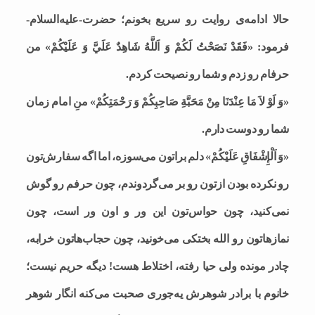
حالا ادامه‌ی روایت رو سریع بخونم؛ حضرت-علیه‌السلام-
فرمود: «فَقَدْ نَصَحْتُ لَكُمْ وَ اَللَّهُ شَاهِدٌ عَلَيَّ وَ عَلَيْكُمْ» من
حرفام رو زدم و شما رو نصیحت کردم.
«وَ لَوْ لاَ مَا عِنْدَنَا مِنْ مَحَبَّةِ صَاحِبِكُمْ وَ رَحْمَتِكُمْ» منِ امام زمان
شما رو دوست دارم.
«وَ اَلْإِشْفَاقِ عَلَيْكُمْ» دلم براتون می‌سوزه‌، اما اگه سفارش‌تون
رو نکرده بودن ازتون رو بر می‌گردوندم، چون حرفم رو گوش
نمی‌کنید، چون حواس‌تون این ور و اون ور است، چون
نمازهاتون رو الله بختکی می‌خونید، چون حجاب‌هاتون خرابه،
چادر مونده ولی حیا رفته، اختلاط هست! دیگه حریم نیست؛
خانوم با برادر شوهرش یه‌جوری صحبت می‌‌کنه انگار شوهر