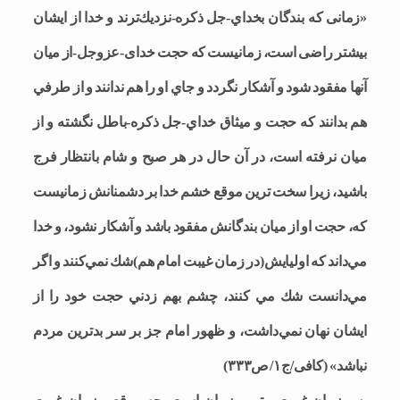
«زمانی كه بندگان بخداي-جل ذكره-نزديك‌ترند و خدا از ايشان
بيشتر راضی است، زمانيست كه حجت خدای-عزوجل-از ميان
آنها مفقود شود و آشكار نگردد و جاي او را هم ندانند و از طرفي
هم بدانند كه حجت و ميثاق خداي-جل ذكره-باطل نگشته و از
ميان نرفته است، در آن حال در هر صبح و شام بانتظار فرج
باشيد، زيرا سخت ترين موقع خشم خدا بر دشمنانش زمانيست
كه، حجت او از ميان بندگانش مفقود باشد و آشكار نشود، و خدا
مي‌داند كه اوليايش(در زمان غيبت امام هم)شك نمي‌كنند و اگر
مي‌دانست شك مي كنند، چشم بهم زدني حجت خود را از
ايشان نهان نمي‌داشت، و ظهور امام جز بر سر بدترين مردم
نباشد» (کافی/ج۱/ ص۳۳۳)