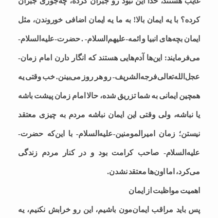
غایب هستند، خدا این نبود رو جبران کرده، چه‌جوری جبران
کرده؟ با یه ایمان بالا! به ما یه ایمان اضافی خوروندن، مثل
ایمان بچه‌های انبیا و ائمه-علیهم‌السلام- . حضرت-علیه‌السلام-
می‌فرمایند: این‌ها آدم‌هایی هستند که انگار دارن امام زمان-
عجل‌الله‌تعالی‌فرجه‌الشریف- رو هر روز می‌بینن. خب وقتی یه
همچین ایمانی به شما تزریق شده، حالا امام زمان پیشت باشه
یا نباشه، ولی وقتی این ایمان نباشه مردم به چیزی معتقد
نیستن؛ زمان امیرالمومنین-علیه‌السلام- با این‌که حضرت-
علیه‌السلام- صاحب کرامت بود و در کنار مردم زندگی
می‌کرد، اما اون‌ها معتقد نشدن‌.
اهمیت مواظبت از ایمان
پس باید مراقب ایما‌ن‌مون باشیم، این رو خرابش نکنیم، یه