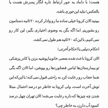
هست! با داماد یه جور ارتباط داره انگار پسرش هست یا
بالعکس! نباید این‌جوری باشه.
ببینید الان کرونا خیلی ساده ما رو وادار کرده ۲۰ ثانیه دستامون
رو بشوریم. اما اگه بگن یه وضوی اختیاری بگیر، این کار رو
نمی‌کنیم، با این‌که ۲۰ ثانیه هم طول نمی‌کشه.
احکام دنیایی یا احکام آخرتی!
الان کرونا باعث شده بعضی خانوما پوشیه بزنن یا کادر پزشکی
تو بیمارستان‌ها لباس فضا‌نوردها رو بپوشن، اما الان اگه بگی
شما حجاب رو رعایت کن، به راحتی قبول نمی‌کنه؛ با این‌که این
توش آخرت است، ولی کرونا به خاطر دو درصد احتمال مبتلا
شدن چه چیزها که داره رعایت می‌شه! الان تهران چهل درصد
کمبود آب دارن، به خاطر چی؟