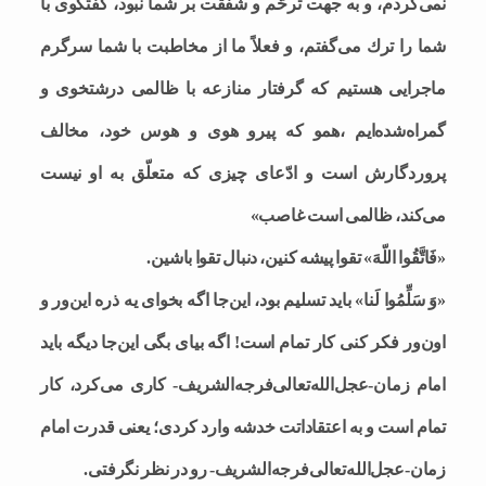
نمى‌كردم، و به جهت ترحّم و شفقت بر شما نبود، گفتگوى با
شما را ترك مى‌گفتم، و فعلاً ما از مخاطبت با شما سرگرم
ماجرايى هستيم كه گرفتار منازعه با ظالمى درشتخوى و
گمراه‌شده‌ايم ،همو كه پيرو هوى و هوس خود، مخالف
پروردگارش است و ادّعاى چيزى كه متعلّق به او نيست
مى‌كند، ظالمى است غاصب»
«فَاتَّقُوا اللّهَ» تقوا پیشه کنین، دنبال تقوا باشین.
«وَ سَلِّمُوا لَنا» باید تسلیم بود، این‌جا اگه بخوای یه ذره این‌ور و
اون‌ور فکر کنی کار تمام است! اگه بیای بگی این‌جا دیگه باید
امام زمان-عجل‌الله‌تعالی‌فرجه‌الشریف- کاری می‌کرد، کار
تمام است و به اعتقاداتت خدشه وارد کردی؛ یعنی قدرت امام
زمان-عجل‌الله‌تعالی‌فرجه‌الشریف- رو در نظر نگرفتی.