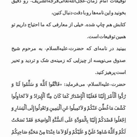
توقیعات امام زمان-عجل‌الله‌تعالی‌فرجه‌الشریف- رو دقیق
بخونید و این نامه‌ها رو با دقت دنبال کنین،
کتابش هم چاپ شده. خیلی از معارفی که ما احتیاج داریم تو
همین توقیعات است.
ببینید در نامه‌ای که حضرت-علیه‌السلام- به مرحوم شیخ
صدوق می‌نویسه از چیزایی که زمینه‌ی شک و تردید و تحیر
است پرهیز کنید.
حضرت-علیه‌السلام- می‌فرماید: «فَاتَّقُوا اَللَّهَ وَ سَلِّمُوا لَنَا وَ
رُدُّوا اَلْأَمْرَ إِلَيْنَا فَعَلَيْنَا اَلْإِصْدَارُ كَمَا كَانَ مِنَّا اَلْإِيرَادُ وَ لاَ تُحَاوِلُوا
كَشْفَ مَا غُطِّيَ عَنْكُمْ وَ لاَ تَمِيلُوا عَنِ اَلْيَمِينِ وَ تَعْدِلُوا إِلَى اَلْيَسَارِ وَ
اِجْعَلُوا قَصْدَكُمْ إِلَيْنَا بِالْمَوَدَّةِ عَلَى اَلسُّنَّةِ اَلْوَاضِحَةِ فَقَدْ نَصَحْتُ
لَكُمْ وَ اَللَّهُ شَاهِدٌ عَلَيَّ وَ عَلَيْكُمْ وَ لَوْ لاَ مَا عِنْدَنَا مِنْ مَحَبَّةِ صَاحِبِكُمْ