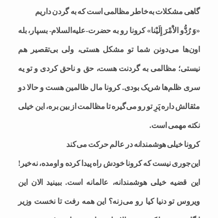
گاهی مشکلات به‌خاطر مظالمی است که به گردن داریم
«وَ رُدُّو الاَْمْرَ إِلَیْنا» کرونا رو به حضرت-علیه‌السلام- بسپار، بله
اون‌ها می‌دونن شما تو مشکل هستی، ولی بی‌تقصیر هم
نیستی‌؛ مظالمی به گردنت هست، حق و ناحق کردی و تو یه
سری ظلم‌ها شریک بودی. کرونا مال ظالمین هست و حالا دو
مثقالش داره پَرِ تو رو می‌گیره تا مظالمت از بین بره، این خیلی
نکته مهمی است.
کرونا خیلی هوشمندانه در عالم حرکت می‌کند
این‌جوری نیست که کرونا خودش راه پیدا کرده و اومده، نه‌خیر!
این قضیه خیلی هوشمندانه، عالمانه است. ببینید الان این
ویروس تو دنیا کیا رو می‌زنه؟ این همه رفت تا نخست وزیر