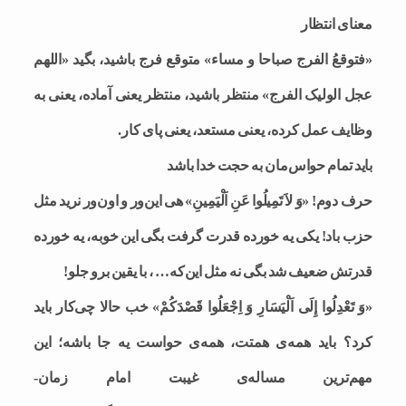
معنای انتظار
«فتوقعُ الفرج صباحا و مساء» متوقع فرج باشید، بگید «اللهم
عجل الولیک الفرج» منتظر باشید، منتظر یعنی آماده، یعنی به
وظایف عمل کرده، یعنی مستعد، یعنی پای کار.
باید تمام حواس‌مان به حجت خدا باشد
حرف دوم! «وَ لاَ تَمِيلُوا عَنِ اَلْيَمِينِ» هی این‌ور و اون‌ور نرید مثل
حزب باد! یکی یه خورده قدرت گرفت بگی این خوبه، یه خورده
قدرتش ضعیف شد بگی نه مثل این‌که… ، با یقین برو جلو‌!
«وَ تَعْدِلُوا إِلَى اَلْيَسَارِ وَ اِجْعَلُوا قَصْدَكُمْ» خب حالا چی‌کار باید
کرد؟ باید همه‌ی همتت، همه‌ی حواست یه جا باشه؛ این
مهم‌ترین مساله‌ی غیبت امام زمان-