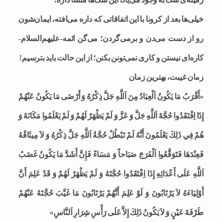
خیلی‌ها بعد از کرونا با این اتفاقاتی که داره می‌افته، ایمان‌شون
رو از دست می‌دن و بر‌می‌گردن؛ می‌گن ائمه-علیهم‌السلام-
کاره‌ای نیستن و کاری نمی‌تونن بکنن؛ از این حالت باید بترسیم!
زمان غیبت، بهترین زمان
«أَقْرَبُ مَا يَكُونُ اَلْعِبَادُ مِنَ اَللَّهِ جَلَّ ذِكْرُهُ وَ أَرْضَى مَا يَكُونُ عَنْهُمْ
إِذَا اِفْتَقَدُوا حُجَّةَ اَللَّهِ جَلَّ وَ عَزَّ وَ لَمْ يَظْهَرْ لَهُمْ وَ لَمْ يَعْلَمُوا مَكَانَهُ وَ
هُمْ فِي ذَلِكَ يَعْلَمُونَ أَنَّهُ لَمْ تَبْطُلْ حُجَّةُ اَللَّهِ جَلَّ ذِكْرُهُ وَ لاَ مِيثَاقُهُ
فَعِنْدَهَا فَتَوَقَّعُوا اَلْفَرَجَ صَبَاحاً وَ مَسَاءً فَإِنَّ أَشَدَّ مَا يَكُونُ غَضَبُ
اَللَّهِ عَلَى أَعْدَائِهِ إِذَا اِفْتَقَدُوا حُجَّتَهُ وَ لَمْ يَظْهَرْ لَهُمْ وَ قَدْ عَلِمَ أَنَّ
أَوْلِيَاءَهُ لاَ يَرْتَابُونَ وَ لَوْ عَلِمَ أَنَّهُمْ يَرْتَابُونَ مَا غَيَّبَ حُجَّتَهُ عَنْهُمْ
طَرْفَةَ عَيْنٍ وَ لاَ يَكُونُ ذَلِكَ إِلاَّ عَلَى رَأْسِ شِرَارِ اَلنَّاسِ»