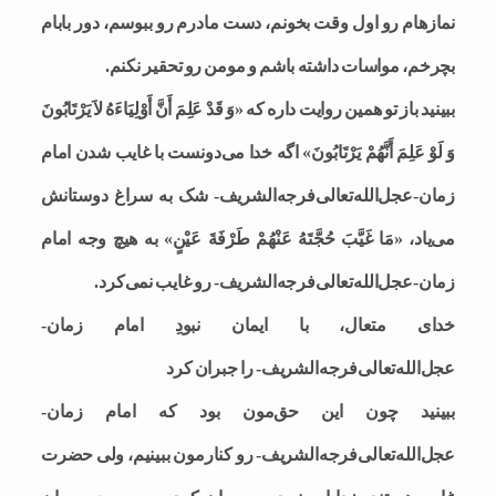
نمازهام رو اول وقت بخونم، دست مادرم رو ببوسم، دور بابام
بچرخم، مواسات داشته باشم و مومن رو تحقیر نکنم.
ببینید باز تو همین روایت داره که «وَ قَدْ عَلِمَ أَنَّ أَوْلِيَاءَهُ لاَ يَرْتَابُونَ
وَ لَوْ عَلِمَ أَنَّهُمْ يَرْتَابُونَ» اگه خدا می‌دونست با غایب شدن امام
زمان-عجل‌الله‌تعالی‌فرجه‌الشریف- شک به سراغ دوستانش
می‌یاد، «مَا غَيَّبَ حُجَّتَهُ عَنْهُمْ طَرْفَةَ عَيْنٍ» به هیچ وجه امام
زمان-عجل‌الله‌تعالی‌فرجه‌الشریف- رو غایب نمی‌کرد.
خدای متعال، با ایمان نبودِ امام زمان-
عجل‌الله‌تعالی‌فرجه‌الشریف- را جبران کرد
ببینید چون این حق‌مون بود که امام زمان-
عجل‌الله‌تعالی‌فرجه‌الشریف- رو کنارمون ببینیم، ولی حضرت