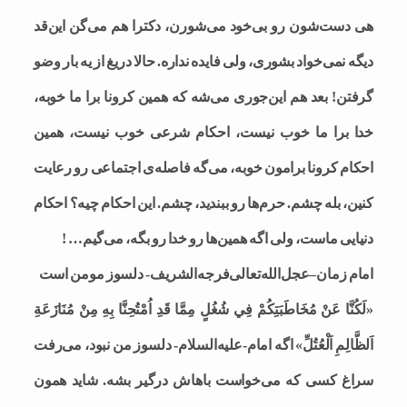
هی دست‌شون رو بی‌خود می‌شورن، دکترا هم می‌گن این‌قد
دیگه نمی‌خواد بشوری، ولی فایده نداره‌. حالا دریغ از یه بار وضو
گرفتن! بعد هم این‌جوری می‌شه که همین کرونا برا ما خوبه،
خدا برا ما خوب نیست، احکام شرعی خوب نیست، همین
احکام کرونا برامون خوبه، می‌گه فاصله‌ی اجتماعی رو رعایت
کنین، بله چشم. حرم‌ها رو ببندید، چشم. این احکام چیه؟ احکام
دنیایی ماست، ولی اگه همین‌ها رو خدا رو بگه، می‌گیم… !
امام زمان–عجل‌الله‌تعالی‌فرجه‌الشریف- دلسوز مومن است
«لَكُنَّا عَنْ مُخَاطَبَتِكُمْ فِي شُغُلٍ مِمَّا قَدِ اُمْتُحِنَّا بِهِ مِنْ مُنَازَعَةِ
اَلظَّالِمِ اَلْعُتُلِّ» اگه امام-علیه‌السلام- دلسوز من نبود، می‌رفت
سراغ کسی که می‌خواست باهاش درگیر بشه. شاید همون