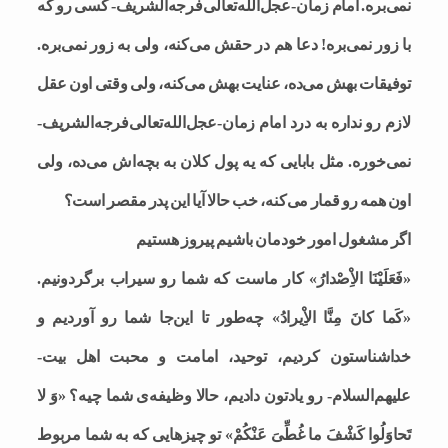
نمی‌بره. امام زمان-عجل‌الله‌تعالی‌فرجه‌الشریف- کسی رو که
با زور نمی‌بره! دعا هم در حقش می‌کنه، ولی به زور نمی‌بره.
توفیقات بهش می‌ده، عنایت بهش می‌کنه، ولی وقتی اون عقل
لازم رو نداره به درد امام زمان-عجل‌الله‌تعالی‌فرجه‌الشریف-
نمی‌خوره. مثل بابایی که یه پول کلان به بچه‌اش می‌ده، ولی
اون همه رو قمار می‌کنه، خب حالا آیا این پدر مقصر است؟
اگر مشغول امور خودمان باشیم پیروز هستیم
«فَعَلَیْنَا الاِْصْدارُ» کار ماست که شما رو سیراب برگردونیم.
«کَما کانَ مِنَّا الاِْیرادُ» چه‌طور تا این‌جا شما رو آوردیم و
خداشناستون کردیم، توحید، امامت و محبت اهل بیت-
علیهم‌السلام- رو یادتون دادیم، حالا وظیفه‌ی شما چیه؟ «وَ لا
تَحاوَلُوا کَشْفَ ما غُطِّیَ عَنْکُمْ» تو چیزهایی که به شما مربوط