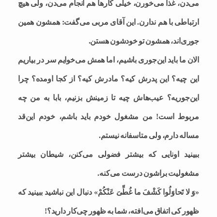
می‌دن، غذا می‌خورن، خیلی کارها هم انجام می‌دن، ولی هیچ
ارتباطی با هم ندارن. این آقای مربی می‌گفت: همشون همین
جوری‌اند، همشون تو خودشون هستن.
الان ما باید این‌جوری باشیم، اما همش می‌خوایم سر در بیاریم
این چیه؟ این پدرش کیه؟‌ مادرش کیه؟ از کجا اومده؟ چرا
این‌جوریه؟ عیب‌هاش چیه تا زمینش بزنیم، بابا به من چه
مربوط است! من مشغول خودم باید باشم، خودم این‌قد
مساله دارم، ولی متاسفانه نیستم.
ببینید اونایی که بیشتر فضولی می‌کنن، شیطان بیشتر
مشغولیت براشون درست می‌کنه.
«وَ لا تَحاوَلُوا کَشْفَ ما غُطِّیَ عَنْکُمْ» دنبال این نباشید ببینید که
ظهور کی اتفاق می‌افته، شما به ظهور چی‌کار دارید؟!