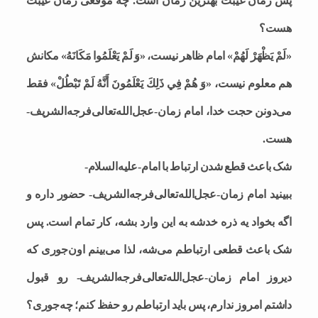
پس زمان غیبت بهترین زمان است. چه موقعی زمان غیبت
هست؟
«لَمْ يَظْهَرْ لَهُمْ» امام ظاهر نیست، «وَ لَمْ يَعْلَمُوا مَكَانَهُ» مکانش
هم معلوم نیست، «وَ هُمْ فِي ذَلِكَ يَعْلَمُونَ أَنَّهُ لَمْ تَبْطُلْ» فقط
می‌دونن حجت خدا، امام زمان-عجل‌الله‌تعالی‌فرجه‌الشریف-
هست.
شک باعث قطع شدن ارتباط با امام-علیه‌السلام-
ببینید امام زمان-عجل‌الله‌تعالی‌فرجه‌الشریف- حضور داره و
اگه بخواد یه ذره خدشه به این وارد بشه، کار تمام است. پس
شک باعث قطعی ارتباطم می‌شه، لذا می‌بینم اون‌جوری که
دیروز امام زمان-عجل‌الله‌تعالی‌فرجه‌الشریف- رو قبول
داشتم امروز ندارم، پس باید ارتباطم رو حفظ کنم؛ چه‌جوری؟