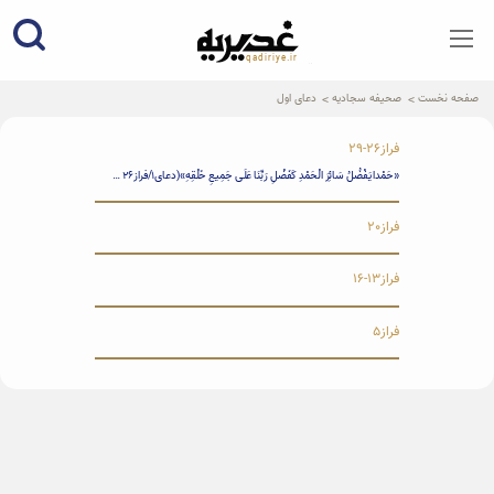
qadiriye.ir
نشریه ی غدیریه-بیانات استاد
الهی
صفحه نخست
صحیفه سجادیه
دعای اول
فراز26-29
«حَمْدا يَفْضُلُ سَائِرَ الْحَمْدِ كَفَضْلِ رَبِّنَا عَلَى جَمِيعِ خَلْقِهِ»(دعای1/فراز۲۶ ) «سپاسی که به میزان برتری پروردگارمان بر تمام آفریدگانش از دیگر سپاس‌ها برتر و بالاتر باشد.» حمد مثل خودِ خداست؛ حمدی که به اندازه‌ی برتری خدا بر بقیه‌ی مردم تفضل داشته باشد. «ثُمَّ لَهُ الْحَمْدُ مَكَانَ كُلِّ نِعْمَةٍ لَهُ عَلَيْنَا وَ عَلَى جَمِيعِ عِبَادِهِ الْمَاضِينَ […]
فراز20
فراز13-16
فراز5