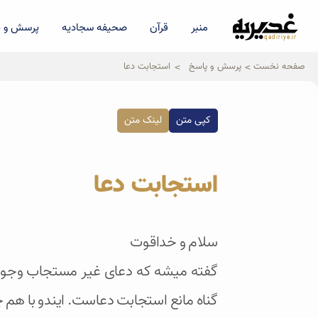
منبر
قرآن
صحیفه سجادیه
پرسش و پ
qadiriye.ir
نشریه ی غدیریه-بیانات استاد
الهی
صفحه نخست
پرسش و پاسخ
استجابت دعا
کپی متن
لینک متن
استجابت دعا
سلام و خداقوت
گفته میشه که دعای غیر مستجاب وجود ند
گناه مانع استجابت دعاست. ایندو با ه