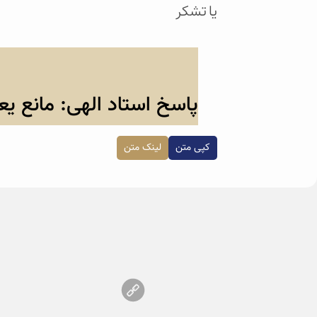
یا تشکر
پاسخ استاد الهی: مانع یع
کپی متن
لینک متن