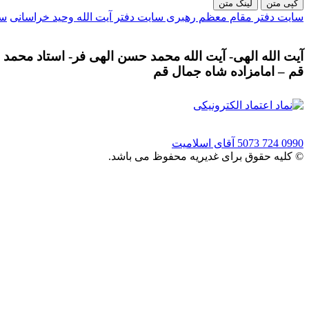
کپی متن
لینک متن
سایت دفتر مقام معظم رهبری
سایت دفتر آیت الله وحید خراسانی
سا
آیت الله الهی- آیت الله محمد حسن الهی فر- استاد محمد ح
قم – امامزاده شاه جمال قم
0990 724 5073
آقای اسلامیت
© کلیه حقوق برای غدیریه محفوظ می باشد.