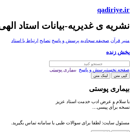
qadiriye.ir
نشریه ی غدیریه-بیانات استاد الهی
منبر
قرآن
صحیفه سجادیه
پرسش و پاسخ
نصایح
ارتباط با استاد
پخش زنده
صفحه نخست
پرسش و پاسخ
بیماری پوستی
کپی متن
لینک متن
بیماری پوستی
با سلام و عرض ادب خدمت استاد عزیز
نسخه برای پیسی…
مسئول سایت: لطفا برای سوالات طبی با سامانه تماس بگیرید.