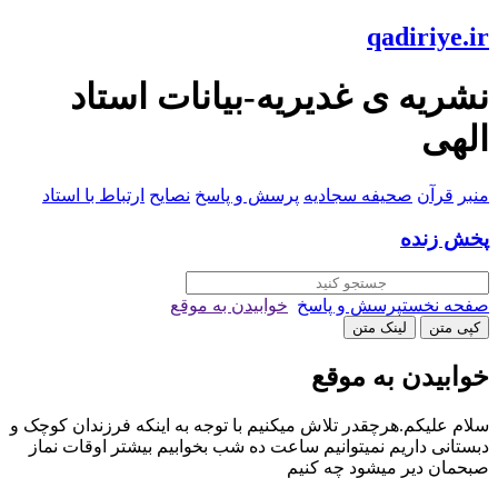
qadiriye.ir
نشریه ی غدیریه-بیانات استاد
الهی
منبر
قرآن
صحیفه سجادیه
پرسش و پاسخ
نصایح
ارتباط با استاد
پخش زنده
صفحه نخست
پرسش و پاسخ
خوابیدن به موقع
کپی متن
لینک متن
خوابیدن به موقع
سلام علیکم.هرچقدر تلاش میکنیم با توجه به اینکه فرزندان کوچک و
دبستانی داریم نمیتوانیم ساعت ده شب بخوابیم بیشتر اوقات نماز
صبحمان دیر میشود چه کنیم