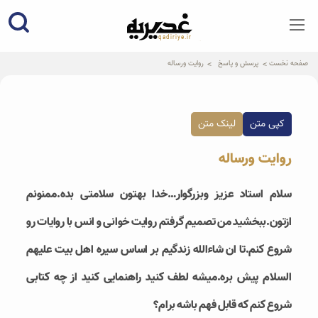
qadiriye.ir
نشریه ی غدیریه-بیانات استاد
الهی
صفحه نخست
پرسش و پاسخ
روایت ورساله
کپی متن
لینک متن
روایت ورساله
سلام استاد عزیز و‌بزرگوار…خدا بهتون سلامتی بده.ممنونم
ازتون.ببخشید من تصمیم گرفتم‌ روایت خوانی و انس با روایات رو‌‌
شروع کنم.تا ان شاءالله زندگیم بر اساس سیره اهل بیت علیهم
السلام پیش بره.میشه لطف کنید راهنمایی کنید از چه کتابی
شروع کنم که قابل فهم باشه برام؟