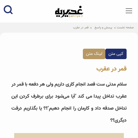
qadiriye.ir
نشریه ی غدیریه-بیانات استاد
الهی
صفحه نخست
پرسش و پاسخ
قمر در عقرب
کپی متن
لینک متن
قمر در عقرب
سلام مدتی ست قصد انجام کاری داریم ولی هر دفعه با قمر در
عقرب تداخل پیدا می کند ‘آیا می‌شود برای برطرف کردن این
تداخل صدقه داد و کارمان را انجام دهیم’؟؟ یا بگذاریم درقت
دیگری؟؟