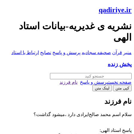
qadiriye.ir
نشریه ی غدیریه-بیانات استاد
الهی
منبر
قرآن
صحیفه سجادیه
پرسش و پاسخ
نصایح
ارتباط با استاد
پخش زنده
صفحه نخست
پرسش و پاسخ
نام فرزند
کپی متن
لینک متن
نام فرزند
سلام اسم محمد صالح‌ایرادی دارد ،میشود گذاشت؟
پاسخ استاد الهی: