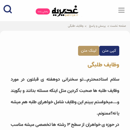
پخش زنده
qadiriye.ir
نشریه ی غدیریه-بیانات استاد
الهی
صفحه نخست
پرسش و پاسخ
وظایف طلبگی
کپی متن
لینک متن
وظایف طلبگی
سلام استادمحترم…تو سخنرانی دوهفته ی قبلتون در مورد
وظایف طلبه ها صحبت کردین مثل اینکه مسئله بدانند و بگویند
و….میخواستم ببینم این وظایف شامل خواهرای طلبه هم میشه
یا نه؟ممنونم.
در حوزه ی خواهران از سطح ۳ رشته ها تخصصی میشه مناسب