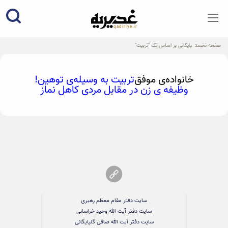
qadiriye.ir
نشریه ی غدیریه-بیانات استاد
الهی
صفحه نخست
بایگانی بر اساس تگ "تربیت"
خانواده‌‌ی موفق
تربیت به وسیله‌ی توهین!
وظیفه ی زن در مقابل مردی کاهل نماز
سایت دفتر مقام معظم رهبری
سایت دفتر آیت الله وحید خراسانی
سایت دفتر آیت الله صافی گلپایگانی