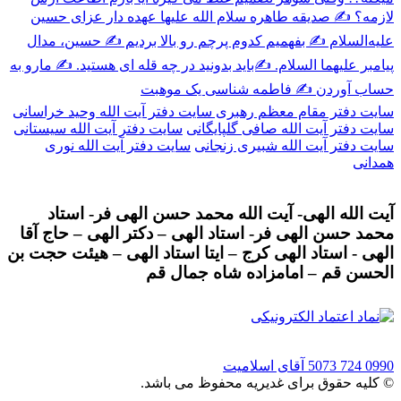
لازمه؟
✍️ صدیقه طاهره سلام الله علیها عهده دار عزای حسین
علیه‌السلام
✍️ بفهمیم کدوم پرچم رو بالا بردیم
✍️ حسین، مدال
پیامبر علیهما السلام.
✍️باید بدونید در چه قله ای هستید.
✍️ مارو به
حساب آوردن
✍️ فاطمه شناسی یک موهبت
سایت دفتر مقام معظم رهبری
سایت دفتر آیت الله وحید خراسانی
سایت دفتر آیت الله صافی گلپایگانی
سایت دفتر آیت الله سیستانی
سایت دفتر آیت الله شبیری زنجانی
سایت دفتر آیت الله نوری
همدانی
آیت الله الهی- آیت الله محمد حسن الهی فر- استاد
محمد حسن الهی فر- استاد الهی – دکتر الهی – حاج آقا
الهی - استاد الهی کرج – ایتا استاد الهی – هیئت حجت بن
الحسن قم – امامزاده شاه جمال قم
0990 724 5073
آقای اسلامیت
© کلیه حقوق برای غدیریه محفوظ می باشد.