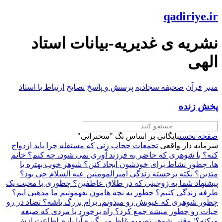
qadiriye.ir
نشریه ی غدیریه-بیانات استاد
الهی
منبر
قرآن
صحیفه سجادیه
پرسش و پاسخ
نصایح
ارتباط با استاد
پخش زنده
صفحه نخست
بایگانی بر اساس تگ "سخنرانی"
سرمایه دار واقعی
تجمعات حجاب
زنی که مستقله چرا باید ازدواج
کنه؟
با شوهری که حاضر به فرزند آوری نمی شود، چه کنم؟
خانم
ها، چطور نشاط برای خودشون ایجاد کنن؟
شوهر خوب بهتره یا
متدین؟
نکته برجسته زندگی امیرالمومنین عیه السلام چی بود؟
پیشنهاد شما به زوجینی که در طلاق عاطفین؟
چطوری با محبت یک
طرفه زندگی کنیم؟
چطور به بچه هامون بفهمونیم ما مذهبی ایم؟
چطور شوهری که عیوبش رو میدونم، برام بزرگ باشه؟
تضاد در رو
حیات رو چطور میشه جمع کرد؟
راه برخورد با مردی که صیغه
میکنه؟!
وقتی شوهر تصمیم غلط می گیره آیا بازم اطاعت ازش