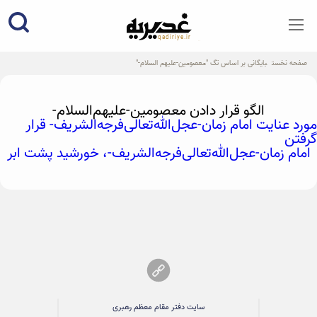
qadiriye.ir
نشریه ی غدیریه-بیانات استاد
الهی
صفحه نخست
بایگانی بر اساس تگ "معصومین-علیهم السلام-"
الگو قرار دادن معصومین-علیهم‌السلام-
مورد عنایت امام زمان-عجل‌الله‌تعالی‌فرجه‌الشریف- قرار
گرفتن
امام زمان-عجل‌الله‌تعالی‌فرجه‌الشریف-، خورشید پشت ابر
سایت دفتر مقام معظم رهبری