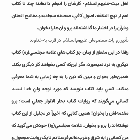
اهل بيت-علیهم‌السلام- کارشان را انجام داده‌­اند؛ چند تا کتاب
اعم از نهج البلاغه، اصول کافي، صحيفه سجاديه و مفاتيح الجنان
و قرآن را در اختيار ما گذاشته‌­اند برو و آن‌ها را بخوان.
تأثير روايات معصومان-علیهم‌السلام- در قرب به خداوند
رفقا در اين مقطع از زمان جز کتاب­‌هاي علامه مجلسي(ره) کتاب
ديگري به درد نمي‎خورد، مگر اين‌که کسي بخواهد کار ديگري بکند.
همين­‌طور بخوان و ببين که دين را به چه زيبايي به شما معرفي
مي‎کند. کسي بايد کتاب بنويسد که مورد توجه وليّ خدا است.
کساني مي‌­گويند که روايات کتاب بحار الانوار جعلي است؛ برو
مقدمه‌­اش را بخوان! همين کتابي که اخيراً در تجليل از اين کتاب
نوشته‌­اند را برو و بخوان. علامه مجلسي(ره) خودش مي‌­گويد که
من کساني را به شرق و غرب عالم فرستادم تا يک روايت مجعول و