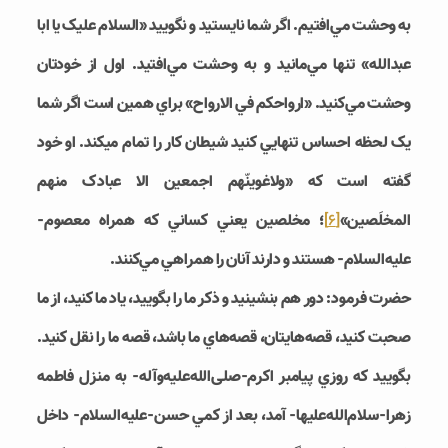
به وحشت مي‌­افتيم. اگر شما نايستيد و نگوييد «السلام عليک يا ابا
عبدالله» تنها مي‌مانيد و به وحشت مي‌­افتيد. اول از خودتان
وحشت مي‌­کنيد. «ارواحکم في الارواح» براي همين است اگر شما
يک لحظه احساس تنهايي کنيد شيطان کار را تمام مي‎کند. او خود
گفته است که «ولاغوينّهم اجمعين الا عبادک منهم
المخلَصين»
[6]
؛ مخلصين يعني کساني که همراه معصوم-
علیه‌السلام- هستند و دارند آنان را همراهي مي­‌کنند.
حضرت فرمود: دور هم بنشينيد و ذکر ما را بگوييد، ياد ما کنيد، از ما
صحبت کنيد، قصه­‌هايتان، قصه­‌هاي ما باشد، قصه ما را نقل کنيد.
بگوييد که روزي پيامبر اکرم-صلی‌الله‌علیه‌و‌آله- به منزل فاطمه
زهرا-سلام‌الله‌علیها- آمد، بعد از کمي حسن-علیه‌السلام- داخل