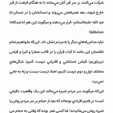
شرکت مي‌­کنند، بر سر قبر آنان مي­‌مانند تا به هنگام قيامت از قبر
خارج شوند، بعد همراهش مي­‌روند و دستانشان را در دستان ابا
عبد الله-علیه‌السلام- قرار مي‌دهند و مي‎گويند اين هم ابا عبدالله؛
خداحافظ!
نبايد مدام راه­‌هاي ديگر را به مردم نشان داد. اين‌که بخواهيم تمام
تلاشمان اين باشد تا آيات قرآن را در قالب صغرا و کبرا و قياس
دربياوريم؛ قياس استثنايي و اقتراني درست کنيم؛ شکل­‌هاي
مختلف اول و دوم درست کنيم، اصلا درست نيست و راه به جايي
نمي‌­برد.
اين‌که مي‎گويند سر مردم شيره مي‌­مالند اين يک واقعيت دقيقي
است؛ در قديم افرادي بوده‌­اند که بعد از حمام بر سر مردم روغن يا
شيره روغن مي‌­ماليدند؛ اما کسي هم بوده که وقتي به حمام مي­‌