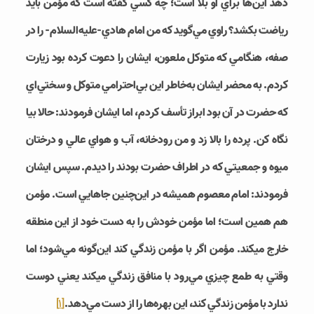
دهد اين‌­ها براي او بلا است؛ چه کسي گفته است که مؤمن بايد
رياضت بکشد؟ راوي مي‌گويد که من امام هادي-علیه‌السلام- را در
صفه، هنگامي که متوکل ملعون، ايشان را دعوت کرده بود زيارت
کردم. به محضر ايشان به‌خاطر اين بي‌­احترامي متوکل و سختي‌­اي
که حضرت در آن بود ابراز تأسف کردم، اما ايشان فرمودند: حالا بيا
نگاه کن. پرده را بالا زد و من رودخانه، آب و هواي عالي و درختان
ميوه و جمعيتي که در اطراف حضرت بودند را ديدم. سپس ايشان
فرمودند: امام معصوم هميشه در اين‌چنين جاهايي است. مؤمن
هم همين است؛ اما مؤمن خودش را به دست خود از اين منطقه
خارج مي‎کند. مؤمن اگر با مؤمن زندگي کند اين‌­گونه مي‌­شود؛ اما
وقتي به طمع چيزي مي‌­رود با منافق زندگي مي‎کند يعني دوست
ندارد با مؤمن زندگي کند، اين بهره‌­ها را از دست مي‌­دهد.
[1]