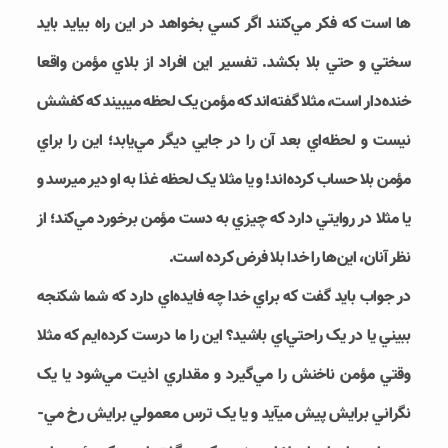
ها است که فکر مي‌کنند اگر کسي بخواهد در اين راه بيايد بايد
سختي و حتي بلا بکشد. تفسير اين افراد از بلاي مؤمن واقعا
خنده‌دار است، مثلا گفته‌­اند که مؤمن يک لحظه مي‎بيند که کفشش
نيست و لحظه­‌اي بعد آن را در جايي ديگر مي‌­يابد؛ اين را براي
مؤمن بلا حساب کرده‌­اند! و يا مثلا يک لحظه غذا به او دير مي‎رسد و
يا مثلا در روايتي دارد که چيزي به دست مؤمن برخورد مي‌­کند؛ از
نظر آنان، اين­‌ها را خدا بلا فرض کرده است.
در جواب بايد گفت که براي خدا چه فايده‌­اي دارد که شما شکنجه
ببيني يا در يک راحتي­‌اي باشيد؟ اين را ما درست کرده‌­ايم که مثلا
وقتي مؤمن ناخنش را مي‌­گيرد و مقداري اذيت مي‌­شود يا يک
نگراني برايش پيش مي‎آيد و يا يک ترس معمولي برايش رخ مي‌­