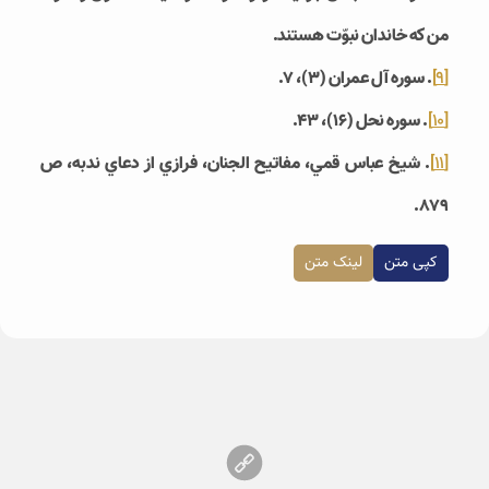
من كه خاندان نبوّت هستند.
[9]
. سوره آل عمران (3)، 7.
[10]
. سوره نحل (16)، 43.
[11]
. شيخ عباس قمي، مفاتيح الجنان، فرازي از دعاي ندبه، ص
879.
کپی متن
لینک متن