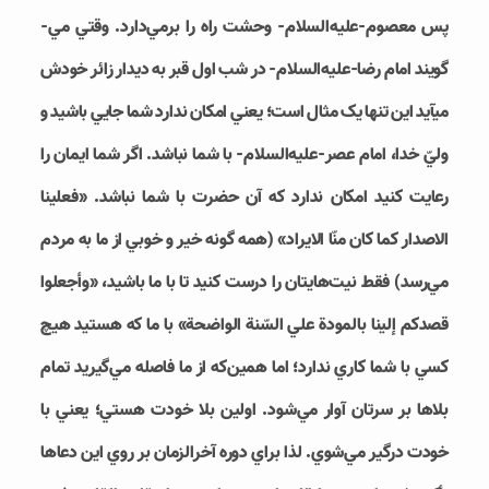
پس معصوم-علیه‌السلام- وحشت راه را برمي­‌دارد. وقتي مي‌­
گويند امام رضا-علیه‌السلام- در شب اول قبر به ديدار زائر خودش
مي‎آيد اين تنها يک مثال است؛ يعني امکان ندارد شما جايي باشيد و
وليّ خدا، امام عصر-علیه‌السلام- با شما نباشد. اگر شما ايمان را
رعايت کنيد امکان ندارد که آن حضرت با شما نباشد. «فعلينا
الاصدار كما كان منّا الايراد» (همه گونه خير و خوبي از ما به مردم
مي‌­رسد) فقط نيت‌هايتان را درست کنيد تا با ما باشيد، «وأجعلوا
قصدکم إلينا بالمودة علي السّنة الواضحة» با ما که هستيد هيچ
کسي با شما کاري ندارد؛ اما همين‌که از ما فاصله مي­‌گيريد تمام
بلاها بر سرتان آوار مي­‌شود. اولين بلا خودت هستي؛ يعني با
خودت درگير مي­‌شوي. لذا براي دوره آخرالزمان بر روي اين دعاها