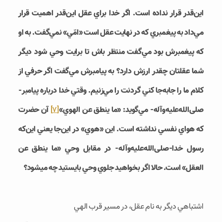
اين‌قدر قرار نداده است. اگر خدا براي عقل اين‌قدر اهميت قرار
مي‌­داد به پيغمبري که در نهايت عقل است «امّي» نمي­‌گفت. به او
که پيغمبرش بود مي‌­گفت منتظر باش تا برايت وحي شود ديگر
شما عقلتان چقدر ارزش دارد؟ به پيامبرش مي‌­گفت اگر حرفي از
کلام ما را جابه‌­جا کني گردنت را مي‌­زنيم. وقتي خدا درباره پيامبر-
صلی‌الله‌علیه‌و‌آله- مي­‌گويد: «ما ينطق عن الهوي»
[7]
آن حضرت
که هواي نفسي نداشته است. اين «هوي» در اين‌جا يعني اين‌که
رسول خدا-صلی‌الله‌علیه‌و‌آله- در مقابل وحي «ما ينطق عن
العقل» است. حالا اگر بخواهيد جلوي وحي بايستيد چه مي‎شود؟
اشتباهي ديگر به نام عقل، در مسير قرب الهي