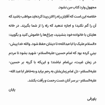
مجهول وارد کتاب من نشود.
خلاصه اين است که آقايان راه را الان پيدا کرده‌­ايد مواظب باشيد که
آن را گم نکنيد؛ و اجازه ندهيد که راه را از شما بگيرند. در خانه­‌
هايتان با خانواده خود بنشينيد، چراغ­‌ها را خاموش کنيد و بگوييد:
«السلام عليک يا ابا عبدالله» تا دينتان حفظ شود. والله خدا پيش‌­
بيني کرده بود که امام حسين-علیه‌السلام- شهيد بشود تا مردم
در زمان غيبت، بي‌امام نباشند؛ و اين‌که با گريه بر حسين-
علیه‌السلام- دل امام زمان‌شان به رحم بيايد و به­‌خاطر ابا عبد الله-
علیه‌السلام- بر سر آنان دست رحمت و رأفت بکشد.
پایان
پاورقی