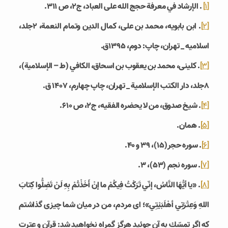
[1]
. الإرشاد في معرفة حجج الله على العباد، ج‏2، ص 311.
[2]
. ابن بابويه، محمد بن على، كمال الدين وتمام النعمة، 2جلد،
اسلاميه _ تهران، چاپ: دوم، 1395ق.
[3]
. كلينى، محمد بن يعقوب بن اسحاق، الكافي (ط – الإسلامية)،
8جلد، دار الكتب الإسلامية _ تهران، چاپ چهارم، 1407 ق.
[4]
. شيخ صدوق، من لا يحضره الفقيه، ج‌2، ص 610.
[5]
. همان.
[6]
. سوره حجر(15)، 39 و 40.
[7]
. سوره نجم (53)، 3.
[8]
. «يا أيُّهَا النَّاسُ، إنّي تَرَكْتُ فِيكُمْ ما إنْ أَخَذْتُمْ بِهِ لَنْ تَضِلُّوا كِتابَ
اللهِ وَعِتْرَتِي أهْلَبَيْتِي»؛ اى مردم، من در ميان شما چيزى گذاشتم
كه اگر تمسّك به آن جوئيد هرگز گمراه نخواهيد شد: قرآن و عترت