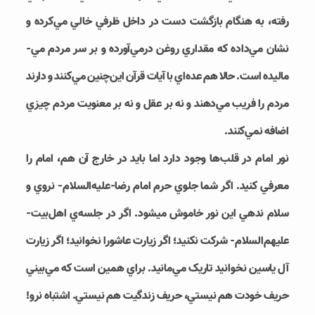
رفته، به هنگام بازگشت دست در داخل ظرفي خالي مي­‌کرده و
نشان مي‌­داده که مقداري روغن درمي‌­آورده و بر سر مردم مي‌­
ماليده است. حالا هم عد­ه‌­اي با آيات قرآن اين‌چنين مي­‌کنند و دارند
مردم را فريب مي‌­دهند و نه بر عقل و نه بر معنويت مردم چيزي
اضافه نمي‌­کنند.
نور امام در قلب‌­ها وجود دارد اما بايد در خارج آن هم، امام را
معرفي کنيد. اگر شما جلوي حرم امام رضا-علیه‌السلام- نروي و
سلام ندهي اين نور خاموش مي‎شود. اگر در جلسه­‌ي اهل‌بيت-
علیهم‌السلام- شرکت نکنيد؛ اگر زيارت عاشورا نخوانيد؛ اگر زيارت
آل ياسين نخوانيد تاريک مي­‌مانيد. براي همين است که مي‌­بيني
حريف خودت هم نيستي، حريف زندگيت هم نيستي. اشتباه نرو!