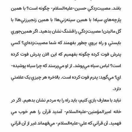
باشد. مصيبت‌­زدگي حسين-علیه‌السلام- چگونه است؟ با همين
پارچه‌­هاي سياه! با همين سينه‌­زني‌­ها! با همين زنجيرزني‌­ها! با
گل ماليدن! مصيبت‌­زد­گي را قشنگ نشان بدهيد. اگر همين‌جوري
بايستي و راه بروي چطور بفهمند که شما مصيبت­‌زده‌­اي؟ کسي
پدرش فوت کرده چگونه بفهميم که اين الان پدرش فوت کرده
است؟ لباس سياه مي‌­پوشد. از او مي‌­پرسند که چرا سياه پوشيده‌­
اي؟ مي‌­گويد: پدرم فوت کرده است. بالاخره هر چيزي يک علامتي
دارد.
نبايد با معارف بازي کنيم، بايد راه را به مردم نشان بدهيم. اگر در
خانه امير‎المؤمنين-علیه‌السلام- آمديد قرآن را هم خوب مي­‌
فهميد. آن قرآني که علي-علیه‌السلام- مي‌­فهماند غير از آن قرآني