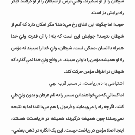
شيطان را از او مي‎گيرند. وقتي ترس از شيطان را از او گرفتند ديگر
راه برايش باز است.
خوب! اما چگونه اين اتفاق رخ مي‌­دهد؟ مگر امکان دارد که آدم از
شيطان نترسد؟ جوابش اين است که بله! با آن قدرت وليّ خدا
همراه با انسان، ممکن است. شيطان، وليّ خدا را مي‎بيند نه مؤمن
را؛ او هميشه مؤمن را با وليّ مي‎بيند. در واقع وليّ خدا نمي‌­گذارد که
شيطان در اطراف مؤمن حرکت کند.
اشتباهي به نام رياضت، در مسير قرب الهي
اما کساني که مي‌­خواهند اين مسير را به نام عرفان و بدون وليّ طي
کنند، اگرچه راه را مي‌­پيمايند و فرمول را هم مي‌دانند؛ اما به نتيجه
نمي‌­رسند؛ چون هميشه درگيرند، هميشه در «رياضت» هستند،
اينجا اصلا مؤمن در رياضت نيست. اين يک انگاره در ذهن بعضي‌­