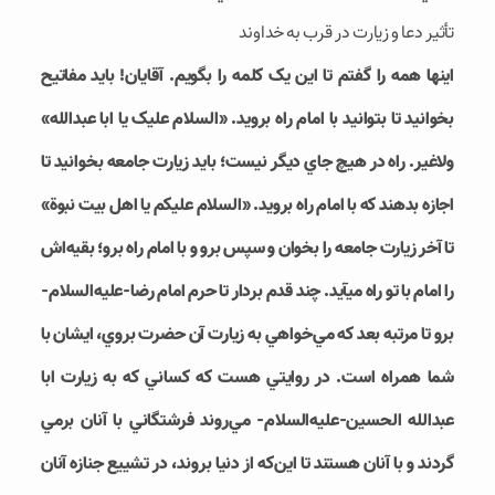
تأثير دعا و زيارت در قرب به خداوند
اين‎ها همه را گفتم تا اين يک کلمه را بگويم. آقايان! بايد مفاتيح
بخوانيد تا بتوانيد با امام راه برويد. «السلام عليک يا ابا عبدالله»
ولاغير. راه در هيچ جاي ديگر نيست؛ بايد زيارت جامعه بخوانيد تا
اجازه بدهند که با امام راه برويد. «السلام عليکم يا اهل بيت نبوة»
تا آخر زيارت جامعه را بخوان و سپس برو و با امام راه برو؛ بقيه‌­اش
را امام با تو راه مي‎آيد. چند قدم بردار تا حرم امام رضا-علیه‌السلام-
برو تا مرتبه بعد که مي­‌خواهي به زيارت آن حضرت بروي، ايشان با
شما همراه است. در روايتي هست که کساني که به زيارت ابا
عبدالله الحسين-علیه‌السلام- مي­‌روند فرشتگاني با آنان برمي­‌
گردند و با آنان هستند تا اين‌که از دنيا بروند، در تشييع جنازه آنان