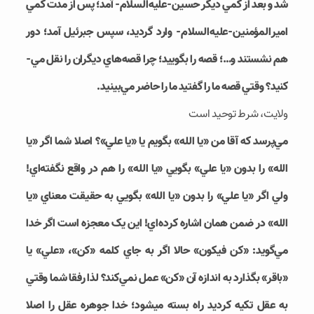
شد و بعد از کمي ديگر حسين-علیه‌السلام- آمد؛ پس از مدت کمي
امير‎المؤمنين-علیه‌السلام- وارد گرديد، سپس جبرئيل آمد؛ دور
هم نشستند و…؛ قصه را بگوييد؛ چرا قصه­‌هاي ديگران را نقل مي‌­
کنيد؟ وقتي قصه ما را گفتيد ما را حاضر مي‌­بينيد.
ولايت، شرط توحيد است
مي­‌پرسد که آقا من «يا الله» بگويم يا «يا علي»؟ اصلا شما اگر «يا
الله» را بدون «يا علي» بگويي «يا الله» را هم در واقع نگفته‌­اي!
ولي اگر «يا علي» را بدون «يا الله» بگويي به حقيقت معناي «يا
الله» در ضمن همان اشاره کرده‌­اي! اين يک معجزه است اگر خدا
مي­‌گويد: «کن فيکون» حالا اگر به جاي کلمه «کن»، «علي» يا
«باقر» بگذارد به اندازه آن «کن» عمل نمي­‌کند؟ لذا رفقا شما وقتي
به عقل تکيه کرديد راه بسته مي‎شود؛ خدا جوهره عقل را اصلا