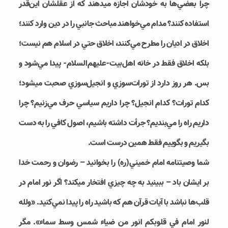
چرا بعضي‌­ها به خودشان اجازه مي‎دهند که از عقلشان اين‌قدر
استفاده کنند؟ مدام مي­‌خواهند مباحث جانبي را در دين وارد کنند؛
اخلاق در اديان را مطرح مي­‌کنند، اخلاق حتي در اسلام هم نيست؛
بلکه اخلاق فقط در خانه اهل‌بيت-علیهم‌السلام- پيدا مي­‌شود و
بس. هر روز دارد از تورات­‌سوزي و انجيل­‌سوزي صحبت مي‎شود؛
کدام تورات؟ کدام انجيل؟ چرا داريم سياسي حرف مي‌­زنيم؟ چرا
داريم راه را مي­‌بنديم؟ جرأت داشته باشيم، اصول کافي را به دست
بگيريم و بگوييم فقط همين درست است.
شما وصيت­نامه امام خميني(ره) را بخوانيد – رضوان و رحمت خدا
بر ايشان باد – ببينيد به چه چيزي افتخار مي‎کند؟ اگر نور امام در
قلب­‌ها نباشد با آيات قرآن هم که باشيد راه را پيدا نمي­‌کنيد. «ولله
لنور امام في قلوبکم انور من ضياء شمس وسط سماء». مگر