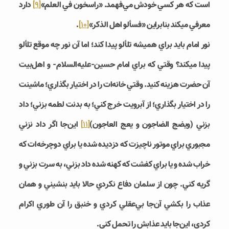
است که هر کسي خودش مي­‌فهمد. «راسخون في العلم»
[9]
دارد
معرفي مي‎کند بنابراين «فسألو اهل الذکر»
[10]
.
نور امام بايد براي هميشه تلألو پيدا کند؛ اما آن نور چه موقع تلألو
پيدا مي‎کند؟ وقتي که براي امام حسين-علیه‌السلام- و اهل‌بيت
آن حضرت هزينه کنيد. وقتي خانه‌ات را در اختيار بگذاري؛ ماشينت
را در اختيار بگذاري؛ از آبرويت خرج کني؛ به بدنت لطمه بزني؛ داد
بزني (ويضج الضاجون و يعج العاجون)
[11]
اين‌جا اگر داد نزني
مجبوري براي موتور ناچيزت که دزديده شده يا براي دوچرخه‌­ات که
خراب شده و يا براي کفشت که کهنه شده داد بزني، به سرت بزني و
گريه کني. چون از سلمان دفاع نکردي حالا بايد بنشيني و همان
عذاب را بکشي آن‌جا بي­‌عقلي کردي و خنبق را آن طوري اکرام
کردي، اين‌جا بايد عذابش را تحمل کني.