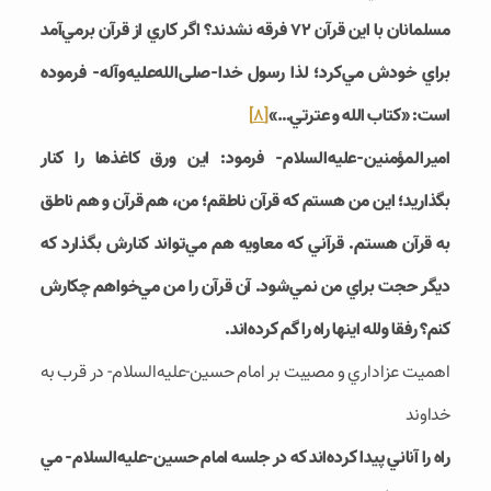
مسلمانان با اين قرآن 72 فرقه نشدند؟ اگر کاري از قرآن برمي‌­آمد
براي خودش مي‌کرد؛ لذا رسول خدا-صلی‌الله‌علیه‌و‌آله- فرموده
است: «کتاب الله و عترتي…»
[8]
امير‎المؤمنين-علیه‌السلام- فرمود: اين ورق کاغذها را کنار
بگذاريد؛ اين من هستم که قرآن ناطقم؛ من، هم قرآن و هم ناطق
به قرآن هستم. قرآني که معاويه هم مي‌­تواند کنارش بگذارد که
ديگر حجت براي من نمي­‌شود. آن قرآن را من مي­‌خواهم چکارش
کنم؟ رفقا ولله اينها راه را گم کرده­‌اند.
اهميت عزاداري و مصيبت بر امام حسين-علیه‌السلام- در قرب به
خداوند
راه را آناني پيدا کرده‌­اند که در جلسه امام حسين-علیه‌السلام- مي­‌