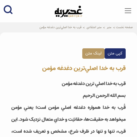
qadiriye.ir
نشریه ی غدیریه-بیانات استاد
الهی
صفحه نخست
منبر
منبر اعتقادی
قرب به خدا اصلي­‌ترين دغدغه مؤمن
کپی متن
لینک متن
قرب به خدا اصلي­‌ترين دغدغه مؤمن
قرب به خدا اصلي ‌ترين دغدغه مؤمن
بسم الله الرحمن الرحيم
قُرب به خدا همواره دغدغه اصلي مؤمن است؛ يعني مؤمن
مي‎خواهد به حقيقت‌­ها، حقانيّت و خداي متعال نزديک شود. اين
قرب، تنها و تنها در ظرف شرع، مشخص و تعريف شده است،