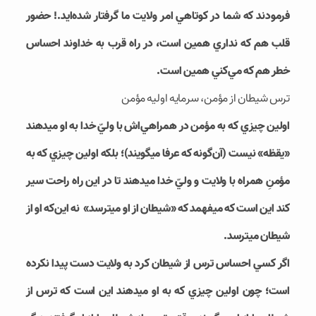
فرمودند که شما در کوتاهي امر ولايت ما گرفتار شده‌­ايد.! حضور
قلب هم که نداري همين است، در راه قرب به خداوند احساس
خطر هم که مي‌­کني همين است.
ترس شيطان از مؤمن، سرمايه اوليه مؤمن
اولين چيزي که به مؤمن در همراهي‌­اش با وليّ خدا به او مي‎دهند
«يقظه» نيست (آن­‌گونه که عرفا مي‎گويند)؛ بلکه اولين چيزي که به
مؤمنِ همراه با ولايت و وليّ خدا مي‎دهند تا در اين راه راحت سير
کند اين است که مي‎فهمد که «شيطان از او مي‎ترسد» نه اين‌که او از
شيطان مي‎ترسد.
اگر کسي احساس ترس از شيطان کرد به ولايت دست پيدا نکرده
است؛ چون اولين چيزي که به او مي‎دهند اين است که ترس از