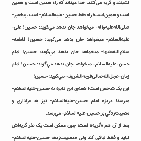
نشينند و گريه مي­‌کنند. خدا مي‎داند که راه همين است و همين
است و همين است؛ راه فقط حسين-علیه‌السلام- است. پيغمبر-
صلی‌الله‌علیه‌و‌آله- مي‎خواهد جان بدهد مي‌گويد: حسين! علي-
علیه‌السلام- مي‎خواهد جان بدهد مي‌گويد: حسين! فاطمه-
سلام‌الله‌علیها- مي‎خواهد جان بدهد مي­‌گويد: حسين! امام
حسن-علیه‌السلام- مي‎خواهد جان بدهد مي‌گويد: حسين! امام
زمان-عجل‌الله‌تعالی‌فرجه‌الشریف- مي­‌گويد: حسين!
اين يک شاخص است؛ همه‌­ي اين دايره به حسين-علیه‌السلام-
مي‎رسد؛ درباره امام حسين-علیه‌السلام- نيز به عزاداري و
مصيبت‌­زدگي بر حسين-علیه‌السلام- مي‌­رسد.
بعد از آن هم «گريه» است؛ چون ممکن است يک نفر گريه‌اش
نيايد و فقط تباکي کند ولي «مصيبت‌­زده» حسين-علیه‌السلام-