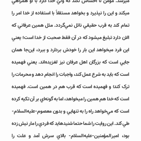
مي‎رسد. مؤمن تا احساس نکند که وليّ خدا دارد با او همراهي
مي‎کند و اين را نپذيرد و بخواهد مستقلاً با استفاده از خدا امر را
تمام کند به قرب حقيقي نائل نمي‌­گردد. مثل همين عرفاني که
الان دارد تبليغ مي‎شود که در آن فقط صحبت از خدا است؛ يعني
اين فرد مي‎خواهد اين بار را خودش بردارد و ببرد، اين‌جا همان
جايي است که بزرگان اهل عرفان نيز لغزيده‌­اند. يعني فهميده
است که بايد به شرع عمل کند، واجبات را انجام دهد و محرمات را
ترک کند؛ و فهميده است که قرب هم در همين است. فهميده
است که خدا هم همين را مي‎خواهد، اما به گونه‌­اي بر آن تکيه کرده
است که مي­‌خواهد راه را به تنهايي و بدون معصوم-علیه‌السلام-
طي کند. اين روايت را شما حتما شنيده‎ايد که فردي را مار نيش زده
بود، امير‎المؤمنين-علیه‌السلام- بالاي سرش آمد و علت را