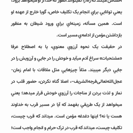
احساس مي‎کند که راه را نمي‎تواند آن‎طور که خدا از او مي‎خواهد برود؛
يعني توانايي براي انجام يک تکليف خاص، گويا خارج از عهده او
است. همين مسأله، زمينه‌­اي براي ورود شيطان به منظور
بازداشتن مؤمن از ادامه‌­ي مسير است.
در حقيقت يک نحوه آرزوي معنوي، يا به اصطلاح عرفا
«مشتحيات» سراغ آدم مي‎آيد و خودش را در جايي و آرزويش را در
جايي ديگر مي‎بيند. مثلاً چيزهايي مثل ملاقات با امام زمان-
عجل‌الله‌تعالی‌فرجه‌الشریف-، اصلا گناه نکردن، حضور قلب در
نماز و لذت بردن از مناجات را آرزوي خودش قرار مي‎دهد؛ يعني
مي‎خواهد از يک طريقي بفهمد که آيا در مسير قرب به خداوند
هست يا نه؟ اين‎ها دغدغه مؤمن است. مي‎داند که قرب چيست،
تکليف چيست، مي‎داند که قرب در ترک حرام و انجام واجب است؛