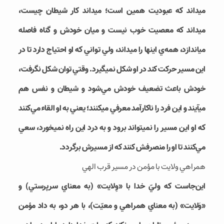
مي‎داند که عبوديت همين است؛ مي‎داند کار شيطان چيست،
مي‎داند که معصيت خوب نيست و ميان خودش و گناه فاصله
مي‎اندازد، همه‌­ي اين‎ها را مي‎داند، ولي تواني که او احتياج دارد تا در
اين مسير حرکت کند در او شکل نمي‎گيرد. وقتي توان شکل نگرفت،
خودش باعث تضعيف خودش مي‌­شود و شيطان و نفس هم
مي‎آيند و اين فرد را ناکارآمد معرفي مي‎کنند؛ يعني به او القاء مي­‌کنند
که او اين مسير را نمي‎تواند برود و به درد اين راه نمي‎خورد، سعي
مي‌­کنند تا او را منصرفش کنند که از مسيرش برگردد.
همراهي ولايت با مؤمن در مسير قرب الهي
اين‌جاست که وليّ خدا با «وِلايت» (به معناي سرپرستي) و
«وَلايت» (به معناي همراهي و معيّت)، با هر دو، به داد مؤمن