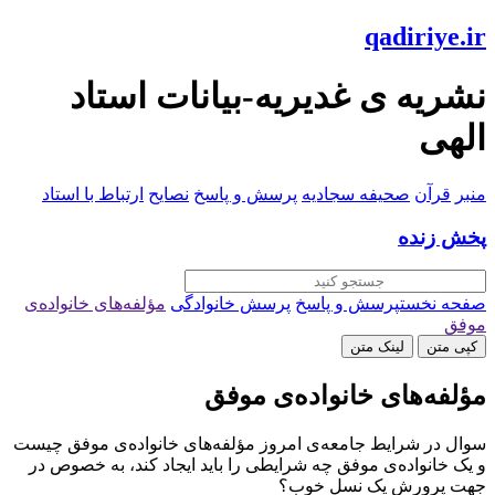
qadiriye.ir
نشریه ی غدیریه-بیانات استاد
الهی
منبر
قرآن
صحیفه سجادیه
پرسش و پاسخ
نصایح
ارتباط با استاد
پخش زنده
صفحه نخست
پرسش و پاسخ
پرسش خانوادگی
مؤلفه‌های خانواده‌ی
موفق
کپی متن
لینک متن
مؤلفه‌های خانواده‌ی موفق
سوال
در شرایط جامعه‌ی امروز مؤلفه‌های خانواده‌ی موفق چیست
و یک خانواده‌ی موفق چه شرایطی را باید ایجاد کند، به خصوص در
جهت پرورش یک نسل خوب؟