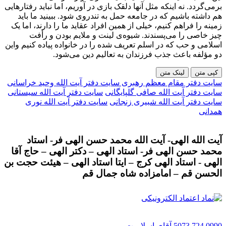
برمی‌گردد. نه اینکه مثل آنها دلقک بازی در آوریم، اما نباید رفتارهایی
هم داشته باشیم که در جامعه حمل به تندروی شود. ببینید ما باید
زمینه را فراهم کنیم، خیلی از همین افراد عقاید ما را دارند، اما یک
چیز خاصی را می‌پسندند. شیوه‌ی لینت و ملایم بودن و رأفت
اسلامی و حب که در اسلم تعریف شده را در خانواده پیاده کنیم واین
دو مؤلفه باعث جذب فرزندان به تعالیم دین می‌شود.
کپی متن
لینک متن
سایت دفتر مقام معظم رهبری
سایت دفتر آیت الله وحید خراسانی
سایت دفتر آیت الله صافی گلپایگانی
سایت دفتر آیت الله سیستانی
سایت دفتر آیت الله شبیری زنجانی
سایت دفتر آیت الله نوری
همدانی
آیت الله الهی- آیت الله محمد حسن الهی فر- استاد
محمد حسن الهی فر- استاد الهی – دکتر الهی – حاج آقا
الهی - استاد الهی کرج – ایتا استاد الهی – هیئت حجت بن
الحسن قم – امامزاده شاه جمال قم
0990 724 5073
آقای اسلامیت