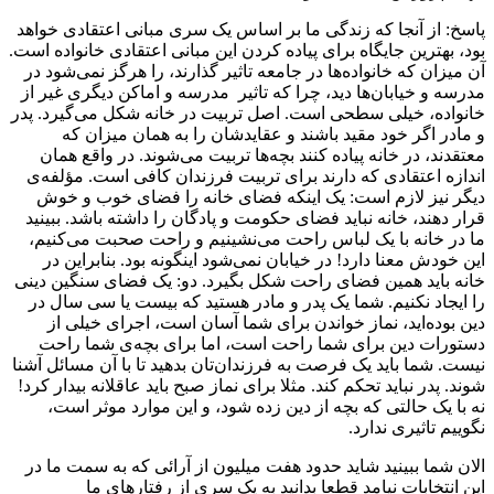
پاسخ: از آنجا که زندگی ما بر اساس یک سری مبانی اعتقادی خواهد
بود، بهترین جایگاه برای پیاده کردن این مبانی اعتقادی خانواده است.
آن میزان که خانواده‌ها در جامعه تاثیر گذارند، را هرگز نمی‌شود در
مدرسه و خیابان‌ها دید، چرا که تاثیر مدرسه و اماکن دیگری غیر از
خانواده، خیلی سطحی است. اصل تربیت در خانه شکل می‌گیرد. پدر
و مادر اگر خود مقید باشند و عقایدشان را به همان میزان که
معتقدند، در خانه پیاده کنند بچه‌ها تربیت می‌شوند. در واقع همان
اندازه اعتقادی که دارند برای تربیت فرزندان کافی است. مؤلفه‌ی
دیگر نیز لازم است: یک اینکه فضای خانه را فضای خوب و خوش
قرار دهند، خانه نباید فضای حکومت و پادگان را داشته باشد. ببینید
ما در خانه با یک لباس راحت می‌نشینیم و راحت صحبت می‌کنیم،
این خودش معنا دارد! در خیابان نمی‌شود اینگونه بود. بنابراین در
خانه باید همین فضای راحت شکل بگیرد. دو: یک فضای سنگین دینی
را ایجاد نکنیم. شما یک پدر و مادر هستید که بیست یا سی سال در
دین بوده‌اید، نماز خواندن برای شما آسان است، اجرای خیلی از
دستورات دین برای شما راحت است، اما برای بچه‌ی شما راحت
نیست. شما باید یک فرصت به فرزندان‌تان بدهید تا با آن مسائل آشنا
شوند. پدر نباید تحکم کند. مثلا برای نماز صبح باید عاقلانه بیدار کرد!
نه با یک حالتی که بچه از دین زده شود، و این موارد موثر است،
نگوییم تاثیری ندارد.
الان شما ببینید شاید حدود هفت میلیون از آرائی که به سمت ما در
این انتخابات نیامد قطعا بدانید به یک سری از رفتارهای ما