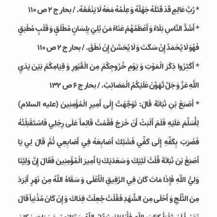
* رُبَّ عَالِمٍ قَدْ قَتَلَهُ جَهْلُهُ وَ عِلْمُهُ مَعَهُ لَا يَنْفَعُهُ. / بحار ج 2 ص 110
* أَشَدُّ النَّاسِ بَلَاءً وَ أَعْظَمُهُمْ عَنَاءً مَنْ بُلِيَ بِلِسَانٍ مُطْلَقٍ وَ قَلْبٍ مُطْبَقٍ
فَهُوَ لَا يُحْمَدُ إِنْ سَكَتَ وَ لَا يُحَسَّنُ إِنْ نَطَقَ. / بحار ج 2 ص 110
* أَكْثِرُوا ذِكْرَ الْمَوْتِ وَ يَوْمِ خُرُوجِكُمْ مِنَ الْقُبُورِ وَ قِيَامِكُمْ بَيْنَ يَدَيِ
اللَّهِ عَزَّ وَ جَلَّ تُهَوَّنْ عَلَيْكُمُ الْمَصَائِبُ. / بحار ج 6 ص 132
* أَصْبَغَ بْنِ نُبَاتَةَ قَالَ: تَوَجَّهْتُ إِلَى أَمِيرِ الْمُؤْمِنِينَ‏ (علیه السلام)
لِأُسَلِّمَ عَلَيْهِ فَلَمْ أَلْبَثْ أَنْ خَرَجَ فَقُمْتُ قَائِماً عَلَى رِجْلِي فَاسْتَقْبَلْتُهُ
فَضَرَبَ بِكَفِّهِ إِلَى كَفِّي فَشَبَّكَ أَصَابِعَهُ فِي أَصَابِعِي ثُمَّ قَالَ لِي يَا
أَصْبَغَ بْنَ نُبَاتَةَ قُلْتُ لَبَّيْكَ وَ سَعْدَيْكَ يَا أَمِيرَ الْمُؤْمِنِينَ‏ فَقَالَ إِنَّ وَلِيَّنَا
وَلِيُّ اللَّهِ فَإِذَا مَاتَ كَانَ فِي الرَّفِيقِ الْأَعْلَى وَ سَقَاهُ اللَّهُ مِنْ نَهَرٍ أَبْرَدَ
مِنَ الثَّلْجِ وَ أَحْلَى مِنَ الشَّهْدِ فَقُلْتُ جُعِلْتُ فِدَاكَ وَ إِنْ كَانَ مُذْنِباً قَالَ