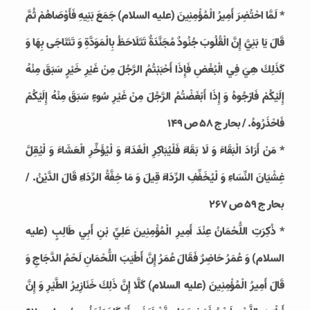
* لَمَّا احْتُضِرَ أَمِيرُ الْمُؤْمِنِينَ‏ (علیه السلام) جَمَعَ بَنِيهِ فَأَوْصَاهُمْ ثُمَّ
قَالَ يَا بَنِيَّ إِنَّ الْقُلُوبَ جُنُودٌ مُجَنَّدَةٌ تَتَلَاحَظُ بِالْمَوَدَّةِ وَ تَتَنَاجَى بِهَا وَ
كَذَلِكَ هِيَ فِي الْبُغْضِ فَإِذَا أَحْبَبْتُمُ الرَّجُلَ مِنْ غَيْرِ خَيْرٍ سَبَقَ مِنْهُ
إِلَيْكُمْ فَارْجُوهُ وَ إِذَا أَبْغَضْتُمُ الرَّجُلَ مِنْ غَيْرِ سُوءٍ سَبَقَ مِنْهُ إِلَيْكُمْ
فَاحْذَرُوهُ. / بحار ج 58 ص 149
* مَنْ أَرَادَ الْبَقَاءَ وَ لَا بَقَاءَ فَلْيُبَاكِرِ الْغَدَاءَ وَ لْيُؤَخِّرِ الْعَشَاءَ وَ لْيُقِلَّ
غِشْيَانَ النِّسَاءِ وَ لْيُخَفِّفِ الرِّدَاءَ قِيلَ وَ مَا خِفَّةُ الرِّدَاءِ قَالَ الدَّيْنُ. /
بحار ج 59 ص 267
* ذُكِرَتِ اللُّحْمَانُ عِنْدَ أَمِيرِ الْمُؤْمِنِينَ عَلِيِّ بْنِ أَبِي طَالِبٍ (علیه
السلام) وَ عُمَرُ حَاضِرٌ فَقَالَ عُمَرُ إِنَّ أَطْيَبَ اللُّحْمَانِ لَحْمُ الدَّجَاجِ وَ
قَالَ‏ أَمِيرُ الْمُؤْمِنِينَ (علیه السلام) كَلَّا إِنَّ ذَلِكَ خَنَازِيرُ الطَّيْرِ وَ إِنَّ