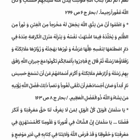
نَعَمْ أَ لَمْ تَقْرَأْ كِتَابَ اللَّهِ‏ فَأُوْلئِكَ يُبَدِّلُ اللَّهُ سَيِّئاتِهِمْ حَسَناتٍ وَ كانَ
اللَّهُ غَفُوراً رَحِيماً. / بحار ج 6 ص 246
* وَ اعْلَمُوا أَنَّ مَنْ يَتَّقِ اللَّهَ يَجْعَلْ لَهُ مَخْرَجاً مِنَ الْفِتَنِ وَ نُوراً مِنَ
الظُّلَمِ وَ يُخَلِّدْهُ فِيمَا اشْتَهَتْ نَفْسُهُ وَ يَنْزِلْهُ مَنْزِلَ الْكَرَامَةِ عِنْدَهُ فِي
دَارٍ اصْطَنَعَهَا لِنَفْسِهِ ظِلُّهَا عَرْشُهُ وَ نُورُهَا بَهْجَتُهُ وَ زُوَّارُهَا مَلَائِكَتُهُ وَ
رُفَقَاؤُهَا رُسُلُهُ ثُمَّ قَالَ ع فَبَادِرُوا بِأَعْمَالِكُمْ تَكُونُوا مَعَ جِيرَانِ اللَّهِ رَافَقَ
بِهِمْ رُسُلَهُ وَ أَزَارَهُمْ مَلَائِكَتَهُ وَ أَكْرَمَ أَسْمَاعَهُمْ عَنْ أَنْ تَسْمَعَ حَسِيسَ
نَارٍ أَبَداً وَ صَانَ أَجْسَادَهُمْ أَنْ تَلْقَى لُغُوباً وَ نَصَباً ذَلِكَ فَضْلُ اللَّهِ يُؤْتِيهِ
مَنْ يَشَاءُ وَ اللَّهُ ذُو الْفَضْلِ الْعَظِيمِ. / بحار ج 8 ص 163
* يَا سَلْمَانُ الْوَيْلُ كُلُّ الْوَيْلِ لِمَنْ لَا يَعْرِفُ لَنَا حَقَّ مَعْرِفَتِنَا وَ أَنْكَرَ
فَضْلَنَا … يَا سَلْمَانُ إِنَّ الشَّاكَّ فِي أُمُورِنَا وَ عُلُومِنَا كَالْمُسْتَهْزِئِ فِي
مَعْرِفَتِنَا وَ حُقُوقِنَا وَ قَدْ فَرَضَ اللَّهُ وَلَايَتَنَا فِي كِتَابِهِ فِي غَيْرِ مَوْضِعٍ وَ