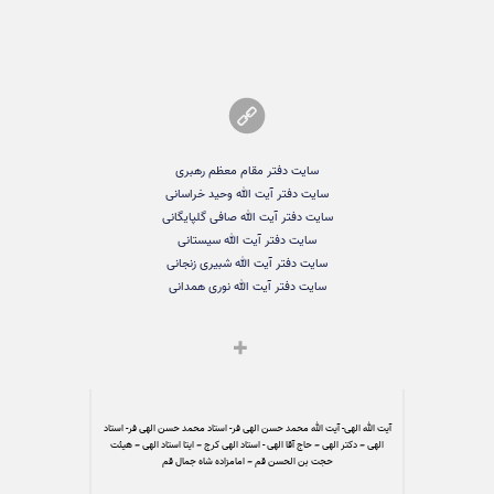
سایت دفتر مقام معظم رهبری
سایت دفتر آیت الله وحید خراسانی
سایت دفتر آیت الله صافی گلپایگانی
سایت دفتر آیت الله سیستانی
سایت دفتر آیت الله شبیری زنجانی
سایت دفتر آیت الله نوری همدانی
آیت الله الهی- آیت الله محمد حسن الهی فر- استاد محمد حسن الهی فر- استاد
الهی – دکتر الهی – حاج آقا الهی - استاد الهی کرج – ایتا استاد الهی – هیئت
حجت بن الحسن قم – امامزاده شاه جمال قم