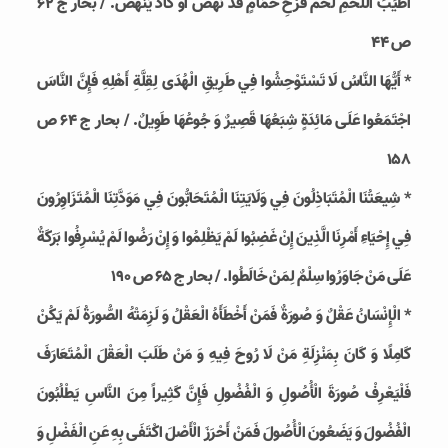
أَطْيَبَ اللَّحْمِ لَحْمُ فَرْخِ حَمَامٍ قَدْ نَهَضَ أَوْ كَادَ يَنْهَضُ‏. / بحار ج 62
ص 44
* أَيُّهَا النَّاسُ لَا تَسْتَوْحِشُوا فِي طَرِيقِ الْهُدَى لِقِلَّةِ أَهْلِهِ فَإِنَّ النَّاسَ
اجْتَمَعُوا عَلَى مَائِدَةٍ شِبَعُهَا قَصِيرٌ وَ جُوعُهَا طَوِيلٌ. / بحار ج 64 ص
158
* شِيعَتُنَا الْمُتَبَاذِلُونَ فِي وَلَايَتِنَا الْمُتَحَابُّونَ فِي مَوَدَّتِنَا الْمُتَزَاوِرُونَ
فِي إِحْيَاءِ أَمْرِنَا الَّذِينَ إِنْ غَضِبُوا لَمْ يَظْلِمُوا وَ إِنْ رَضُوا لَمْ يُسْرِفُوا بَرَكَةٌ
عَلَى مَنْ جَاوَرُوا سِلْمٌ لِمَنْ خَالَطُوا. / بحار ج 65 ص 190
* الْإِنْسَانُ‏ عَقْلٌ‏ وَ صُورَةٌ فَمَنْ أَخْطَأَهُ الْعَقْلُ‏ وَ لَزِمَتْهُ الصُّورَةُ لَمْ يَكُنْ
كَامِلًا وَ كَانَ بِمَنْزِلَةِ مَنْ لَا رُوحَ فِيهِ وَ مَنْ طَلَبَ الْعَقْلَ الْمُتَعَارَفَ
فَلْيَعْرِفْ صُورَةَ الْأُصُولِ‏ وَ الْفُضُولِ‏ فَإِنَّ كَثِيراً مِنَ النَّاسِ يَطْلُبُونَ
الْفُضُولَ‏ وَ يَضَعُونَ الْأُصُولَ‏ فَمَنْ أَحْرَزَ الْأَصْلَ اكْتَفَى بِهِ عَنِ الْفَضْلِ وَ