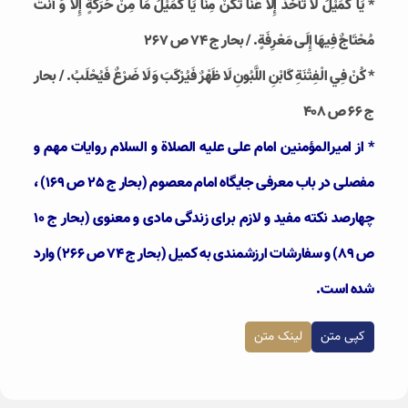
* يَا كُمَيْلُ لَا تَأْخُذْ إِلَّا عَنَّا تَكُنْ‏ مِنَّا يَا كُمَيْلُ مَا مِنْ حَرَكَةٍ إِلَّا وَ أَنْتَ
مُحْتَاجٌ فِيهَا إِلَى مَعْرِفَةٍ. / بحار ج 74 ص 267
* كُنْ فِي الْفِتْنَةِ كَابْنِ اللَّبُونِ‏ لَا ظَهْرٌ فَيُرْكَبَ وَ لَا ضَرْعٌ فَيُحْلَبُ. / بحار
ج 66 ص 408
* از امیرالمؤمنین امام علی علیه الصلاة و السلام روایات مهم و
مفصلی در باب معرفی جایگاه امام معصوم (بحار ج 25 ص 169) ،
چهارصد نکته مفید و لازم برای زندگی مادی و معنوی (بحار ج 10
ص 89) و سفارشات ارزشمندی به کمیل (بحار ج 74 ص 266) وارد
شده است.
کپی متن
لینک متن