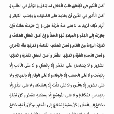
أَصْلُ الْأُمُورِ فِي الْإِنْفَاقِ طَلَبُ الْحَلَالِ لِمَا يُنْفِقُ وَ الرِّفْقُ فِي الطَّلَبِ وَ
أَصْلُ الْأُمُورِ فِي الدِّينِ أَنْ يَعْتَمِدَ عَلَى الصَّلَوَاتِ وَ يَجْتَنِبَ الْكَبَائِرَ وَ
أُلْزِمَ ذَلِكَ لُزُومَ مَا لَا غِنَى عَنْهُ طَرْفَةَ عَيْنٍ وَ إِنَّ حُرْمَتَهُ هُلْكٌ فَإِنْ
جَاوَزْتَهُ إِلَى الْفِقْهِ وَ الْعِبَادَةِ فَهُوَ الْحَظُّ وَ إِنَّ أَصْلَ الْعَقْلِ الْعَفَافُ وَ
ثَمَرَتَهُ الْبَرَاءَةُ مِنَ الْآثَامِ وَ أَصْلَ الْعَفَافِ الْقَنَاعَةُ وَ ثَمَرَتَهَا قِلَّةُ الْأَحْزَانِ
وَ أَصْلَ النَّجْدَةِ الْقُوَّةُ وَ ثَمَرَتَهَا الظَّفَرُ وَ أَصْلَ الْعَقْلِ‏ الْقُدْرَةُ وَ ثَمَرَتَهَا
السُّرُورُ وَ لَا يُسْتَعَانُ عَلَى الدَّهْرِ إِلَّا بِالْعَقْلِ وَ لَا عَلَى الْأَدَبِ إِلَّا
بِالْبَحْثِ وَ لَا عَلَى الْحَسَبِ إِلَّا بِالْوَفَاءِ وَ لَا عَلَى الْوَقَارِ إِلَّا بِالْمَهَابَةِ وَ لَا
عَلَى السُّرُورِ إِلَّا بِاللِّينِ وَ لَا عَلَى اللُّبِّ إِلَّا بِالسَّخَاءِ وَ لَا عَلَى الْبَذْلِ إِلَّا
بِالْتِمَاسِ الْمُكَافَاةِ وَ لَا عَلَى التَّوَاضُعِ إِلَّا بِسَلَامَةِ الصَّدْرِ وَ كُلُّ نَجْدَةٍ
يَحْتَاجُ إِلَى الْعَقْلِ وَ كُلُّ مَعُونَةٍ تَحْتَاجُ إِلَى التَّجَارِبِ وَ كُلُّ رِفْعَةٍ يَحْتَاجُ