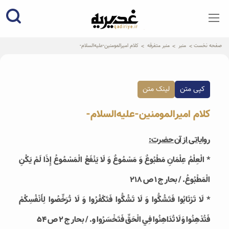
qadiriye.ir
نشریه ی غدیریه-بیانات استاد
الهی
صفحه نخست
منبر
منبر متفرقه
کلام امیرالمومنین-علیه‌السلام-
کپی متن
لینک متن
کلام امیرالمومنین-علیه‌السلام-
روایاتی از آن حضرت:
* الْعِلْمُ عِلْمَانِ مَطْبُوعٌ وَ مَسْمُوعٌ وَ لَا يَنْفَعُ الْمَسْمُوعُ إِذَا لَمْ يَكُنِ
الْمَطْبُوعُ. / بحار ج 1 ص 218
* لَا تَرْتَابُوا فَتَشُكُّوا وَ لَا تَشُكُّوا فَتَكْفُرُوا وَ لَا تُرَخِّصُوا لِأَنْفُسِكُمْ
فَتُدْهِنُوا وَ لَا تُدَاهِنُوا فِي الْحَقِّ فَتَخْسَرُوا و. / بحار ج 2 ص 54