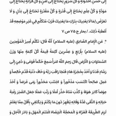
إِلَى حُسْنِ أُحْدُوثَةٍ وَ كُلُّ سُرُورٍ يَحْتَاجُ إِلَى أَمْنٍ وَ كُلُّ قَرَابَةٍ يَحْتَاجُ إِلَى
مَوَدَّةٍ وَ كُلُّ عِلْمٍ يَحْتَاجُ إِلَى قُدْرَةٍ وَ كُلُّ مَقْدُرَةٍ تَحْتَاجُ إِلَى بَذْلٍ وَ لَا
تَعَرَّضْ لِمَا لَا يَعْنِيكَ بِتَرْكِ مَا يَعْنِيكَ فَرُبَّ مُتَكَلِّمٍ فِي غَيْرِ مَوْضِعِهِ قَدْ
أَعْطَبَهُ ذَلِكَ. / بحار ج 75 ص 7
* ِ عَنِ الْإِمَامِ الصَّادِقِ (علیه السلام) أَنَّهُ قَالَ: تَكَلَّمَ أَمِيرُ الْمُؤْمِنِينَ‏
(علیه السلام) بِأَرْبَعٍ وَ عِشْرِينَ كَلِمَةً قِيمَةُ كُلِّ كَلِمَةٍ مِنْهَا وَزْنُ
السَّمَاوَاتِ وَ الْأَرْضِ قَالَ رَحِمَ اللَّهُ امْرَأً سَمِعَ حُكْماً فَوَعَى وَ دُعِيَ إِلَى
رَشَادٍ فَدَنَا وَ أَخَذَ بِحُجْزَةِ هَادٍ فَنَجَا رَاقَبَ رَبَّهُ وَ خَافَ ذَنْبَهُ قَدَّمَ خَالِصاً وَ
عَمِلَ صَالِحاً اكْتَسَبَ مَذْخُوراً وَ اجْتَنَبَ مَحْذُوراً رَمَى غَرَضاً وَ أَخَذَ
عِوَضاً كَابَرَ هَوَاهُ وَ كَذَّبَ مُنَاهُ حَذَّرَ أَمَلًا وَ رَتَّبَ عَمَلًا جَعَلَ الصَّبْرَ رَغْبَةَ
حَيَاتِهِ وَ التُّقَى عُدَّةَ وَفَاتِهِ يُظْهِرُ دُونَ مَا يَكْتُمُ وَ يَكْتَفِي بِأَقَلَّ مِمَّا يَعْلَمُ
لَزِمَ الطَّرِيقَةَ الْغَرَّاءَ وَ الْمَحَجَّةَ الْبَيْضَاءَ اغْتَنَمَ الْمَهَلَ وَ بَادَرَ الْأَجَلَ وَ