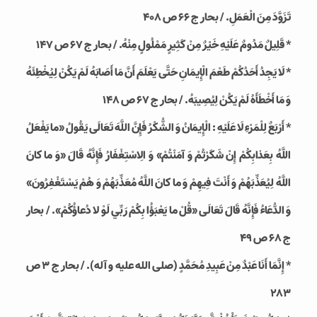
تَزَوَّدَ مِنَ الْعَمَلِ. / بحار ج 66 ص 408
* قَلِيلٌ مَدُومٌ عَلَيْهِ خَيْرٌ مِنْ كَثِيرٍ مَمْلُولٍ مِنْهُ. / بحار ج 67 ص 147
* لَا يَجِدُ أَحَدُكُمْ طَعْمَ الْإِيمَانِ حَتَّى يَعْلَمَ أَنَّ مَا أَصَابَهُ لَمْ يَكُنْ لِيُخْطِئَهُ
وَ مَا أَخْطَأَهُ لَمْ يَكُنْ لِيُصِيبَهُ. / بحار ج 67 ص 148
* أَرْبَعٌ لِلْمَرْءِ لَا عَلَيْهِ : الْإِيمَانُ وَ الشُّكْرُ فَإِنَّ اللَّهَ تَعَالَى يَقُولُ‏ «ما يَفْعَلُ
اللَّهُ بِعَذابِكُمْ إِنْ شَكَرْتُمْ وَ آمَنْتُمْ»‏ وَ الِاسْتِغْفَارُ فَإِنَّهُ قَالَ‏ «وَ ما كانَ
اللَّهُ لِيُعَذِّبَهُمْ وَ أَنْتَ فِيهِمْ وَ ما كانَ اللَّهُ مُعَذِّبَهُمْ وَ هُمْ يَسْتَغْفِرُونَ‏»
وَ الدُّعَاءُ فَإِنَّهُ قَالَ تَعَالَى‏ «قُلْ ما يَعْبَؤُا بِكُمْ رَبِّي لَوْ لا دُعاؤُكُمْ»‏. / بحار
ج 68 ص 49
* إِنَّمَا أَنَا عَبْدٌ مِنْ‏ عَبِيدِ مُحَمَّدٍ (صلی الله علیه و آله)‏. / بحار ج 3 ص
283