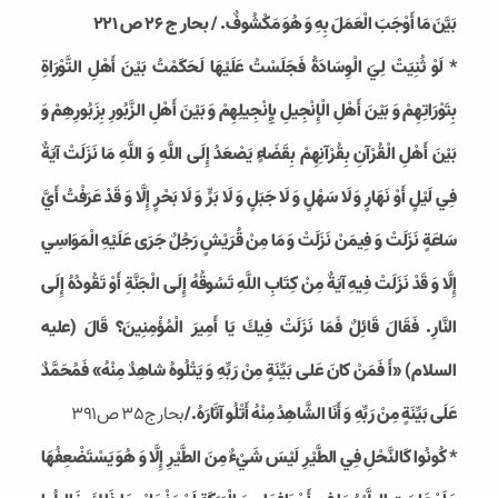
بَيَّنَ مَا أَوْجَبَ الْعَمَلَ بِهِ وَ هُوَ مَكْشُوفٌ‏. / بحار ج 26 ص 221
* لَوْ ثُنِيَتْ لِيَ الْوِسَادَةُ فَجَلَسْتُ عَلَيْهَا لَحَكَمْتُ بَيْنَ أَهْلِ التَّوْرَاةِ
بِتَوْرَاتِهِمْ وَ بَيْنَ أَهْلِ الْإِنْجِيلِ بِإِنْجِيلِهِمْ وَ بَيْنَ أَهْلِ الزَّبُورِ بِزَبُورِهِمْ وَ
بَيْنَ أَهْلِ الْقُرْآنِ بِقُرْآنِهِمْ‏ بِقَضَاءٍ يَصْعَدُ إِلَى اللَّهِ وَ اللَّهِ مَا نَزَلَتْ آيَةٌ
فِي لَيْلٍ أَوْ نَهَارٍ وَ لَا سَهْلٍ وَ لَا جَبَلٍ وَ لَا بَرٍّ وَ لَا بَحْرٍ إِلَّا وَ قَدْ عَرَفْتُ أَيَّ
سَاعَةٍ نَزَلَتْ وَ فِيمَنْ نَزَلَتْ‏ وَ مَا مِنْ قُرَيْشٍ رَجُلٌ جَرَى عَلَيْهِ الْمَوَاسِي
إِلَّا وَ قَدْ نَزَلَتْ فِيهِ آيَةٌ مِنْ كِتَابِ اللَّهِ تَسُوقُهُ إِلَى الْجَنَّةِ أَوْ تَقُودُهُ إِلَى
النَّارِ. فَقَالَ قَائِلٌ فَمَا نَزَلَتْ فِيكَ يَا أَمِيرَ الْمُؤْمِنِينَ؟ قَالَ‏ (علیه
السلام) «أَ فَمَنْ كانَ عَلى‏ بَيِّنَةٍ مِنْ رَبِّهِ وَ يَتْلُوهُ شاهِدٌ مِنْهُ‏» فَمُحَمَّدٌ
عَلَى بَيِّنَةٍ مِنْ رَبِّهِ وَ أَنَا الشَّاهِدُ مِنْهُ أَتْلُو آثَارَهُ‏./
بحارج35 ص391
* كُونُوا كَالنَّحْلِ فِي الطَّيْرِ لَيْسَ شَيْ‏ءٌ مِنَ الطَّيْرِ إِلَّا وَ هُوَ يَسْتَضْعِفُهَا