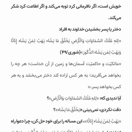
خویش است، اگر نافرمانی كرد توبه می‌كند و اگر اطاعت كرد شكر
می‌كند.
دختر یا پسر بخشیدن خداوند به افراد
«لِلهِ مُلْكُ السَّمَاوَاتِ وَالْأَرْضِ يَخْلُقُ مَا يَشَاء يَهَبُ لِمَنْ يَشَاء إِنَاثًا
وَيَهَبُ لِمَن يَشَاء الذُّكُورَ»
(شوری/49)
«مالکيّت و حاکميّت آسمان‌ها و زمين از آن خداست؛ هر چه را
بخواهد مى‌‏آفريند؛ به هر کس اراده کند دختر مى‏‌بخشد و به هر
کس بخواهد پسر،»
آیا ندیدی كه:
«لِلهِ مُلْكُ السَّمَاوَاتِ وَالْأَرْضِ»
؟
دقت نكردی، نمی‌بینی «
يَخْلُقُ مَا يَشَاء»
؟
«يَهَبُ لِمَنْ يَشَاء إِنَاثًا»
، این مساله را برای خود حل كن، چرا دعوا راه