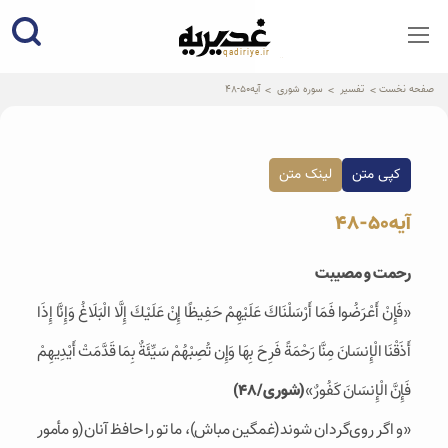
qadiriye.ir
نشریه ی غدیریه-بیانات استاد
الهی
صفحه نخست
تفسیر
سوره شوری
آیه50-48
کپی متن
لینک متن
آیه50-48
رحمت و مصیبت
«فَإِنْ أَعْرَضُوا فَمَا أَرْسَلْنَاكَ عَلَيْهِمْ حَفِيظًا إِنْ عَلَيْكَ إِلَّا الْبَلَاغُ وَإِنَّا إِذَا
أَذَقْنَا الْإِنسَانَ مِنَّا رَحْمَةً فَرِحَ بِهَا وَإِن تُصِبْهُمْ سَيِّئَةٌ بِمَا قَدَّمَتْ أَيْدِيهِمْ
فَإِنَّ الْإِنسَانَ كَفُورٌ»
(شوری/48)
«و اگر روى‌‏گردان شوند(غمگين مباش)، ما تو را حافظ آنان(و مأمور