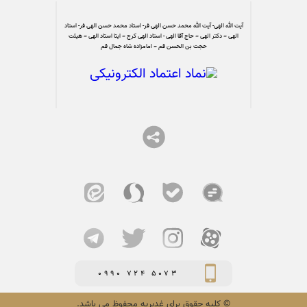
آیت الله الهی- آیت الله محمد حسن الهی فر- استاد محمد حسن الهی فر- استاد
الهی – دکتر الهی – حاج آقا الهی - استاد الهی کرج – ایتا استاد الهی – هیئت
حجت بن الحسن قم – امامزاده شاه جمال قم
0990 724 5073
© کلیه حقوق برای غدیریه محفوظ می باشد.