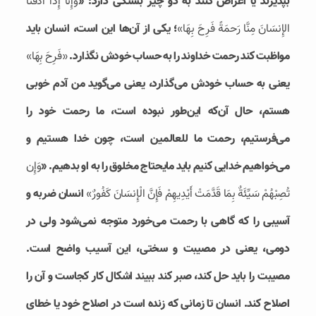
بپذیرند یا اعراض کنند به دو چیز بستگی دارد: «
وَإِنَّا إِذَا أَذَقنَا
الإِنسَانَ مِنَّا رَحمَةً فَرِحَ بِهَا»
؛ یكی از آن‌ها این است، انسان باید
مواظبت كند رحمت خداوند را به حساب خودش نگذارد.
«فَرِحَ بِهَا»
یعنی به حساب خودش می‌گذارد، یعنی می‌گوید من آدم خوبی‌
هستم، حال آن‌كه این‌طور نبوده است، ما رحمت خود را
می‌فرستیم، رحمت ما للعالمین است، چون خدا هستیم و
می‌خواهیم خدایی كنیم باید مایحتاج مخلوق را به او بدهیم. «
وَإِن
تُصِبْهُمْ سَيِّئَةٌ بِمَا قَدَّمَتْ أَيْدِيهِمْ فَإِنَّ الْإِنسَانَ كَفُورٌ»
انسان ضربه و
آسیبی را كه گاهی با رحمت می‌خورد متوجه نمی‌شود ولی در
دومی، یعنی در مصیبت و سختی، این آسیب واضح است.
مصیبت را باید حل كند، صبر كند ببیند اشكال کار كجاست و آن را
اصلاح كند. انسان تا زمانی که زنده است در اصلاح خود یا خطای