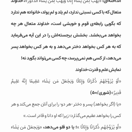
انداخته‌ای!
«يَهَبُ لِمَن يَشَاء إِنَاثًا وَيَهَبُ لِمَن يَشَاء الذُّكُورَ»
، خداوند
متعال كه با كسی نسبتی ندارد، لم یلد و لم یولد، خانواده هم ندارد
كه بگویی رابطه‌ی قوم و خویشی است، خداوند متعال هر چه
بخواهد می‌بخشد. بخشش برجسته‌اش را در این آیه می‌فرماید
كه به هر كس بخواهد دختر می‌دهد و به هر كس بخواهد پسر
می‌دهد، از کسی هم نمی‌پرسد، چه كسی می‌تواند بگوید نه!
نمایش علم و قدرت خداوند
«أَوْ يُزَوِّجُهُمْ ذُكْرَانًا وَإِنَاثًا وَيَجْعَلُ مَن يَشَاء عَقِيمًا إِنَّهُ عَلِيمٌ
قَدِيرٌ»
(شوری/50)
«يا (اگر بخواهد) پسر و دختر -هر دو- را براى آنان جمع می‌کند و هر
کس را بخواهد عقيم مى‏‌گذارد؛ زيرا که او دانا و قادر است.»
«أَو يُزَوِّجُهُم
ذُكرَانًا وَإِنَاثًا »
؛ یا دو قلو می‌دهد،
«وَيَجعَلُ مَن يَشَاء