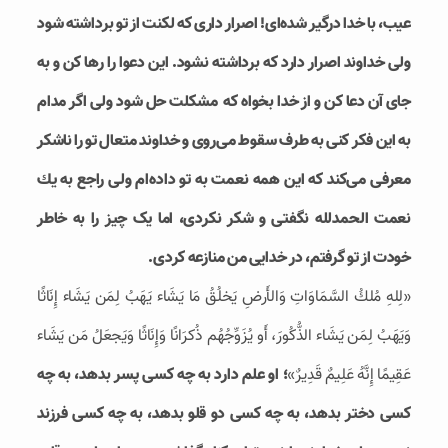
عیب، با خدا درگیر شده‌ای! اصرار داری كه لكنت از تو برداشته شود
ولی خداوند اصرار دارد كه برداشته نشود. این دعوا را رها كن و به
جای آن دعا كن و از خدا بخواه که مشکلت حل شود ولی اگر مدام
به این فكر كنی به طرف سقوط می‌روی و خداوند متعال تو را ناشکر
معرفی می‌كند که این همه نعمت به تو داده‌ام ولی راجع به یك
نعمت الحمدلله نگفتی و شكر نكردی، اما یک چیز را به خاطر
خودت از تو گرفتم، در خدایی من منازعه کردی.
«لِلهِ مُلكُ السَّمَاوَاتِ وَالأَرضِ يَخلُقُ مَا يَشَاء يَهَبُ لِمَن يَشَاء إِنَاثًا
وَيَهَبُ لِمَن يَشَاء الذُّكُورَ، أَو يُزَوِّجُهُم ذُكرَانًا وَإِنَاثًا وَيَجعَلُ مَن يَشَاء
عَقِيمًا إِنَّهُ عَلِيمٌ قَدِيرٌ»
؛ او علم دارد به چه كسی پسر بدهد، به چه
كسی دختر بدهد،‌ به چه كسی دو قلو بدهد، به چه كسی فرزند