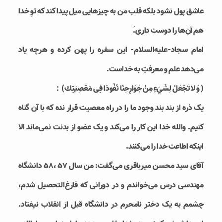
عاشق پول نشود بلکه قلب من به چیزهایی میل پیدا کند که توِ خدا
هم آن‌ها را دوست داری. َ
امام سجاد-علیه‌السلام- این سفره را پهن کرده و هرچه یاد
می‌دهد علم و معرفتِ به خداست.
( وَ لا تَجْعَلْ لِشَيْءٍ مِنْ جَوَارِحِنَا نُفُوذا فِى مَعْصِيَتِك)：
یک ذره از بند بند وجود ما را در راه معصیت قرار نده که با آن گناه
کنیم. والله خدا این کار را می‌کند و یک عضو از بدنت نمی‌ماند الا
اینکه اطاعت خدا را می‌کنند.
آقای سید محسن میرباقری می‌گفت: من سال 57 ،58 دانشگاه
مهندسی درس می‌خواندم و در دورانی که فارغ‌التحصیل شدم،
چشمم به یک دختر نامحرم در دانشگاه قبل از انقلاب نیفتاد.