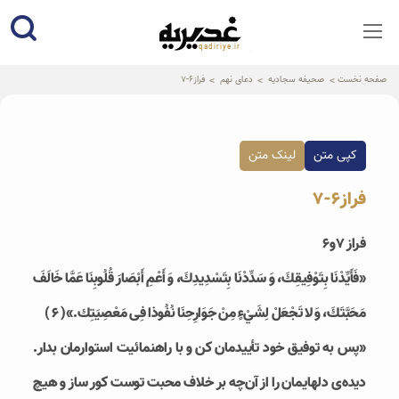
qadiriye.ir
نشریه ی غدیریه-بیانات استاد
الهی
صفحه نخست
صحیفه سجادیه
دعای نهم
فراز6-7
کپی متن
لینک متن
فراز6-7
فراز 7و6
«فَأَيِّدْنَا بِتَوْفِيقِكَ، وَ سَدِّدْنَا بِتَسْدِيدِكَ، وَ أَعْمِ أَبْصَارَ قُلُوبِنَا عَمَّا خَالَفَ
مَحَبَّتَكَ، وَ لا تَجْعَلْ لِشَيْءٍ مِنْ جَوَارِحِنَا نُفُوذا فِى مَعْصِيَتِك.»( ۶ )
«پس به توفیق خود تأییدمان کن و با راهنمائیت استوارمان بدار.
دیده‌ی دلهایمان را از آن‌چه بر خلاف محبت توست کور ساز و هیچ