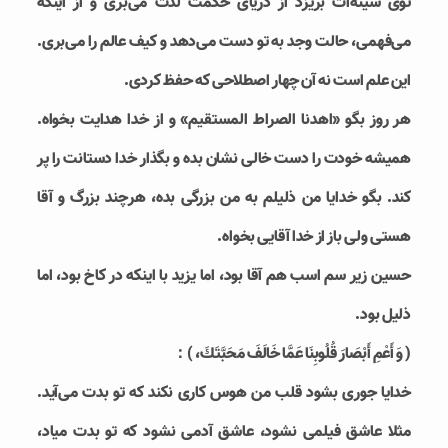
توی سینه‌ات بریزد از دریای حکمت لذت می‌بری و از اینکه
می‌فهمی، حالت وجد به تو دست می‌دهد و کیف عالم را می‌بری.
این علم است نه آن چهار اصطلاحی که حفظ کردی.
هر روز بگو «اهدنا الصراط المستقیم» و از خدا هدایت بخواه.
همیشه خودت را دست خالی نشان بده و بگذار خدا دستانت را پر
کند. بگو خدایا من ذلیلم به من بزرگی بده، هرچند بزرگ و آقا
هستی ولی باز از خدا آقایی بخواه.
حسین زیر سم اسب هم آقا بود، اما یزید با اینکه در کاخ بود، اما
ذلیل بود.
( وَ أَعْمِ أَبْصَارَ قُلُوبِنَا عَمَّا خَالَفَ مَحَبَّتَكَ، )：
خدایا جوری بشود قلب من هوس کاری نکند که تو بدت می‌آید.
مثلا عاشق فیلمی نشود، عاشق آدمی نشود که تو بدت میاد،