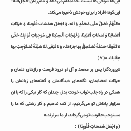
این‌ها شوخی که نیست. خدا مقام می‌دهد و امام زمان-عجل‌الله-
این‌گونه افراد را برای خودش ذخیره می‌کند.
«اللَّهُمَّ فَصَلِّ عَلَى مُحَمَّدٍ وَ آلِهِ، وَ اجْعَلْ هَمَسَاتِ قُلُوبِنَا، وَ حَرَكَاتِ
أَعْضَائِنَا وَ لَمَحَاتِ أَعْيُنِنَا، وَ لَهَجَاتِ أَلْسِنَتِنَا فِى مُوجِبَاتِ ثَوَابِكَ حَتَّى
لا تَفُوتَنَا حَسَنَةٌ نَسْتَحِقُّ بِهَا جَزَاءَكَ، وَ لا تَبْقَى لَنَا سَيِّئَةٌ نَسْتَوْجِبُ بِهَا
عِقَابَكَ.»( ۷ )
«پروردگارا پس بر محمد و آل او درود فرست و رازهای دلمان و
حرکات اعضایمان، نگاه‌های دیدگانمان و گفته‌های زبانمان را
همگی در راه جلب ثواب خودت بدار، چندان که کار نیکی را که با آن
سزاوار پاداش تو می‌گردیم، از کف ندهیم و کار زشتی که ما را
مستوجب عقوبت تو می‌گرداند، از ما سرنزند.»
( وَ اجْعَلْ هَمَسَاتِ قُلُوبِنَا )：