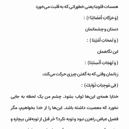
همسات قلوبنا یعنی خطوراتی که به قلبت می‌خورد
(وَ حَرَكَاتِ أَعْضَائِنَا َ؛)：
دستان و چشمانمان
( وَ لَمَحَاتِ أَعْيُنِنَا )：
این نگاهمان
( وَ لَهَجَاتِ أَلْسِنَتِنَا)：
زبانمان وقتی که به گفتن چیزی حرکت می‌کند،
( فِى مُوجِبَاتِ ثَوَابِكَ)：
خدایا همه‌ی این‌ها ثواب بشود. چشم من یک لحظه به جایی
نخورد که معصیت داشته باشد. این‌ها را از خدا بخواهیم، مگر
فضیل عیاض راهزن نبود و توبه نکرد؟ حُر قبل از توبه‌اش بیچاره و