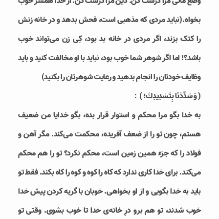
وضع مالی مرا درست کن. دین مرا درست کن. از خدا همسر خوب
بخواه.(نباید مردی که مذهبی است، فحش بدهد و در خانه زنش
را کتک بزند، اگر مردی در خانه بد بود، کِی زن می‌تواند خوب
باشد؟! اما اگر شوهر شما خوب بود، نباید با او مخالفت کنید و باید
وظایف خودتان را انجام بدهید و رعایت شوهرتان را بکنید)
( وَ سَدِّدْنَا بِتَسْدِيدِكَ؛ )：
به خدا بگو مرا محکم و استوار قرار بده، بگو خدایا من ضعیف
هستم، چون تو را از ضعف آفریده، محکمت می‌کند. مگر آهن و
فولاد را که جزء همین زمین است، محکم نکرد؟ تو را هم محکم
می‌کند. برای خدا کاری ندارد که کاه را کوه و کوه را کاه بکند. فقط تو
باید به خدا بگویی و از او بخواهی. خوبان با گریه کردن پیش خدا
خوب شدند، تو هم برو درِ خانه‌ی خدا تا خوب بشوی. وقتی تو