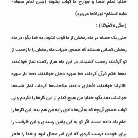
خدایا تمام اعضا و جوارح ما ثواب بشود، (ببین امام سجاد-
علیه‌السلام- تو راکجا می‌برد)
( حَتَّى لا تَفُوتَنَا )：
حتی یک حسنه در ماه رمضان از ما فوت نشود. به خدا بگو: در ماه
رمضان کسانی هستند که همه‌ی خیرات ماه رمضان را با زحمت از
تو گرفتند، زحمت کشیدند در این ماه هزار رکعت نماز خواندند،
ده‌ها ختم قرآن کردند، 100 سوره دخان خواندند، 1000 بار سوره
اناانزلنا خواندند، افطاری دادند، مناجات‌ها کردند، نماز شب‌ها
خواندند، بعد بگو: خدایا من هیچ کدام از این کارها را نکردم ولی
ثواب همه‌ی آن‌چه که به آن‌ها دادی را به من هم بده. این کارها را
امام یاد داده است. اگر تو به این یقین رسیدی و این ظرفیت را
برای خودت درست کردی که این امر محال نبود و خدا را عاجز