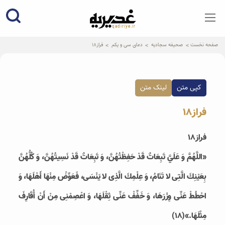
qadiriye.ir
نشریه ی غدیریه-بیانات استاد
الهی
صفحه نخست
صحیفه سجادیه
دعای سی و یکم
فراز18
کپی متن
لینک متن
فراز18
فراز18
«اللَّهُمَّ وَ عَلَيَّ تَبِعَاتٌ قَدْ حَفِظْتُهُنَّ، وَ تَبِعَاتٌ قَدْ نَسِيتُهُنَّ، وَ كُلُّهُنَّ
بِعَيْنِكَ الَّتِى لا تَنَامُ، وَ عِلْمِكَ الَّذِى لا يَنْسَى، فَعَوِّضْ مِنْهَا أَهْلَهَا، وَ
احْطُطْ عَنِّى وِزْرَهَا، وَ خَفِّفْ عَنِّى ثِقْلَهَا، وَ اعْصِمْنِى مِنْ أَنْ أُقَارِفَ
مِثْلَهَا.»(18)