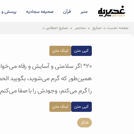
منبر
قرآن
صحیفه سجادیه
پرسش و پ
qadiriye.ir
نشریه ی غدیریه-بیانات استاد
الهی
صفحه نخست
نصایح
مختصر
نصایح اعتقادی
کپی متن
لینک متن
20* اگر سلامتی و آسایش و رفاه می‌خ
همین‌طور که گرم می‌شوید، بگویید الحمد
را گرم می‌کنم، وجودش را با صفا می‌کنم.
کپی متن
لینک متن
شکر