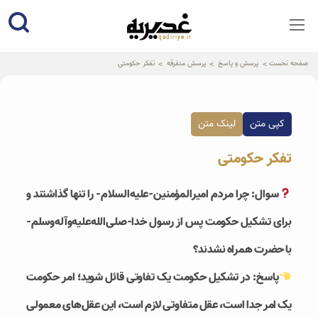
qadiriye.ir
نشریه ی غدیریه-بیانات استاد
الهی
صفحه نخست
پرسش و پاسخ
پرسش متفرقه
تفکر حکومتی
کپی متن
لینک متن
تفکر حکومتی
سوال: چرا مردم امیرالمؤمنین-علیه‌السلام- را تنها گذاشتند و
برای تشکیل حکومت پس از رسول خدا-صلی‌الله‌علیه‌وآله‌و‌سلم-
با حضرت همراه نشدند؟
پاسخ: در تشکیل حکومت یک تفاوتی قائل شوید؛ امر حکومت
یک امر جدا است، عقل متفاوتی لازم است، این عقل‌های معمولی