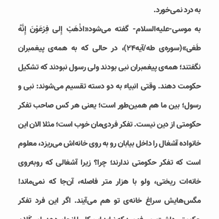
به درد نمی‌خورد.
به موسی-علیه‌السلام- گفته می‌شود«اذْهَبْ إِلى‏ فِرْعَوْنَ إِنَّهُ
طَغى»(سوره‌ی طه/آیه24)،‏ در حالی که به همه‌ی پیغمبران
نگفتند؛ همه‌ی پیغمبران نبی بودند ولی رسول نبودند که تشکیل
حکومت دهند. وقتی انبیاء به دو دسته تقسیم می‌شوند: نبی و
رسول؛ بین ما هم همین‌طور است؛ یعنی هر کس صاحب تفکر
حکومتی از دین نیست. تفکر فردی‌مان خوب است؛ مثلا الان این
خانواده آشغال را داخل بیابان رو به روی خانه‌اش می‌ریزد، معلوم
است که تفکر حکومتی ندارند؛ چرا؟ زیرا آشغالی که روبه‌روی
خانه‌ات ریختی، ولو با هزار متر فاصله، آن‌جا که نمی‌ماند!
مگس‌هایش سراغ خانه‌ی تو هم می‌آیند. اگر این فرد تفکر