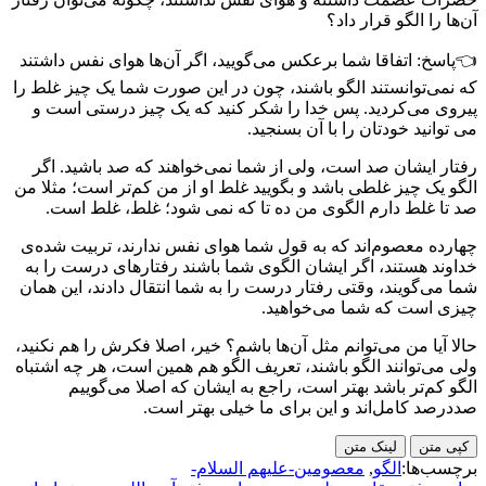
آن‌ها را الگو قرار داد؟
👈پاسخ: اتفاقا شما برعکس می‌گویید، اگر آن‌ها هوای نفس داشتند
که نمی‌توانستند الگو باشند، چون در این صورت شما یک چیز غلط را
پیروی می‌کردید. پس خدا را شکر کنید که یک چیز درستی است و
می توانید خودتان را با آن بسنجید.
رفتار ایشان صد است، ولی از شما نمی‌خواهند که صد باشید. اگر
الگو یک چیز غلطی باشد و بگویید غلط او از من کم‌تر است؛ مثلا من
صد تا غلط دارم الگوی من ده تا که نمی شود؛ غلط، غلط است.
چهارده معصوم‌اند که به قول شما هوای نفس ندارند، تربیت شده‌ی
خداوند هستند، اگر ایشان الگوی شما باشند رفتارهای درست را به
شما می‌گویند، وقتی رفتار درست را به شما انتقال دادند، این همان
چیزی است که شما می‌خواهید.
حالا آیا من می‌توانم مثل آن‌ها باشم؟ خیر، اصلا فکرش را هم نکنید،
ولی می‌توانند الگو باشند، تعریف الگو هم همین است، هر چه اشتباه
الگو کم‌تر باشد بهتر است، راجع به ایشان که اصلا می‌گوییم
صددرصد کامل‌اند و این برای ما خیلی بهتر است.
کپی متن
لینک متن
برچسب‌ها:
الگو
,
معصومین-علیهم السلام-