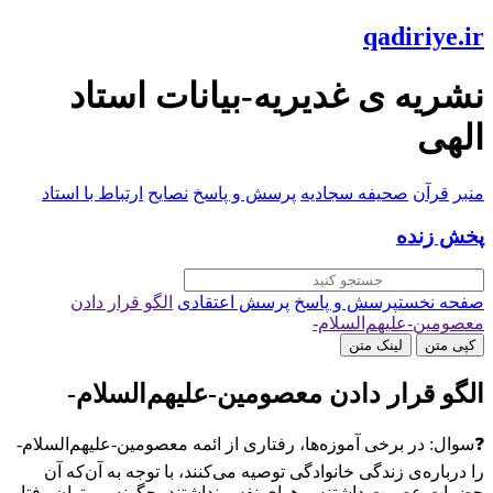
qadiriye.ir
نشریه ی غدیریه-بیانات استاد
الهی
منبر
قرآن
صحیفه سجادیه
پرسش و پاسخ
نصایح
ارتباط با استاد
پخش زنده
صفحه نخست
پرسش و پاسخ
پرسش اعتقادی
الگو قرار دادن
معصومین-علیهم‌السلام-
کپی متن
لینک متن
الگو قرار دادن معصومین-علیهم‌السلام-
❓سوال: در برخی آموزه‌ها، رفتاری از ائمه معصومین-علیهم‌السلام-
را درباره‌ی زندگی خانوادگی توصیه می‌کنند، با توجه به آن‌که آن
حضرات عصمت داشتنه و هوای نفس نداشتند، چگونه می‌توان رفتار