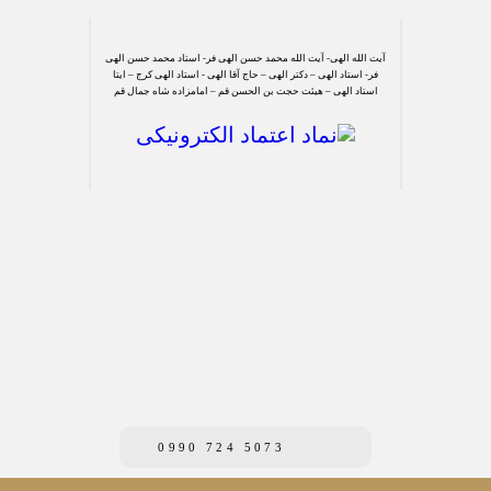
آیت الله الهی- آیت الله محمد حسن الهی فر- استاد محمد حسن الهی
فر- استاد الهی – دکتر الهی – حاج آقا الهی - استاد الهی کرج – ایتا
استاد الهی – هیئت حجت بن الحسن قم – امامزاده شاه جمال قم
0990 724 5073