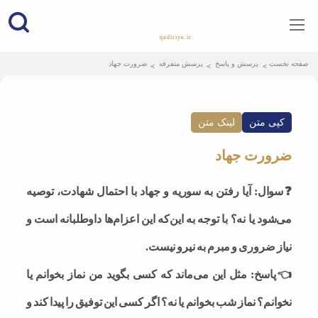
qadiriye.ir
نشریه ی غدیریه-بیانات استاد
الهی
صفحه نخست
پرسش و پاسخ
پرسش متفرقه
ضرورت جهاد
کپی متن
لینک متن
ضرورت جهاد
❓سوال: آیا رفتن به سوریه و جهاد با احتمال شهادت، توصیه
می‌شود یا نه؟ با توجه به این‌که این اعزام‌ها داوطلبانه است و
نیاز ضروری و مبرم به نیرو نیست.
👈پاسخ: مثل این می‌ماند که کسی بگوید من نماز بخوانم یا
نخوانم؟ نماز شب بخوانم یا نه؟ اگر کسی این توفیق را پیدا کند و