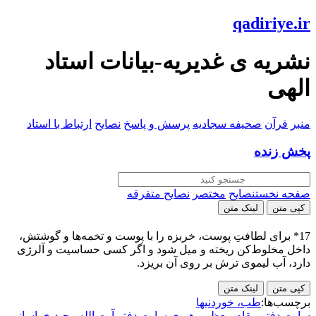
qadiriye.ir
نشریه ی غدیریه-بیانات استاد
الهی
منبر
قرآن
صحیفه سجادیه
پرسش و پاسخ
نصایح
ارتباط با استاد
پخش زنده
صفحه نخست
نصایح
مختصر
نصایح متفرقه
کپی متن
لینک متن
17* برای لطافتِ پوست، خربزه را با پوست و تخمه‌ها و گوشتش،
داخل مخلوط‌کن ریخته و میل شود و اگر کسی حساسیت و آلرژی
دارد، آب لیموی ترش بر روی آن بریزد.
کپی متن
لینک متن
برچسب‌ها:
طب، خوردنیها
سایت دفتر مقام معظم رهبری
سایت دفتر آیت الله وحید خراسانی