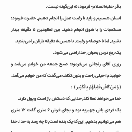
باقر-علیه‌السلام- فرمود: نه این‌گونه نیست.
انسان هستیم و باید با رغبت عمل را انجام دهیم, حضرت فرمود:
مستحبات را با شوق انجام دهید. بین‌الطلوعین 5 دقیقه بیدار
باشید, اما با حوصله و رغبت, با همین 5 دقیقه بارتان را می‌بندید.
یک ربع درس بخوان, خدا راضی می‌شود.
روزی آقای زنجانی می‌فرمود: صبح جمعه من خوابم می‌آمد و
خوابیدم؛ خیلی راحت و بدون تکلف می‌گفت که من خوابم می‌آمد.
( وَ مَنْ كَافَى قَلِيلَهُمْ بِالْكَثِير )：
خدا می‌خواهد عطا کند, خدایی که دستش باز است و پول دارد.
یک فردی بانی جهیزیه بود و بجای فرش 6 متری گفت 12 متری
هم می‌توانیم بدهیم, این‌که یک بنده است, تا چه رسد به خدا. خدا