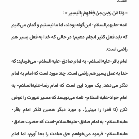
است.
« وَ يَا مَنْ رَضِىَ مِنْ فِعْلِهِمْ بِالْيَسِيرِ »：
ائمه-علیهم‌السلام- این‌گونه بودند، اما ما نیستیم و گمان می‌کنیم
که باید فعل کثیر انجام دهیم؛ در حالی که خدا به فعل یسیر هم
راضی است.
امام باقر-علیه‌السلام- به امام صادق-علیه‌السلام- می‌فرماید: که
خدا به عمل یسیر هم راضی است. چند مورد است که امام به امام
تذکر می‌دهد, یک مورد این است که امام رضا-علیه‌السلام- به
امام جواد-علیه‌السلام- نامه می‌نویسد که مسیر عبورت را عوض
نکن (تا فقرا را ببینی). و مورد دیگر همین تذکر امام باقر-
علیه‌السلام- به امام صادق-علیه‌السلام-است که حضرت صادق-
علیه‌السلام- فرمود می‌خواهم حق عبادت را بجا آورم، اما امام