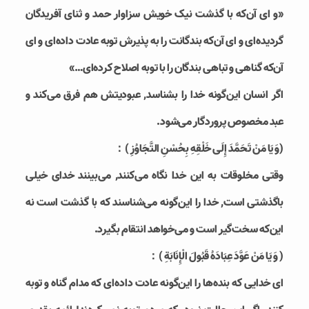
«و ای آن‌که با گذشت نیک خویش سزاوار حمد و ثنای آفریدگان
گردیده‌ای و ای آن‌که بندگانت را به پذیرش توبه عادت داده‌ای و ای
آن‌که گناهی و تباهی بندگان را با توبه اصلاح کرده‌ای…»
اگر انسان این‌گونه خدا را بشناسد, عبودیتش هم فرق می‌کند و
عبد مخصوص پروردگار می‌شود.
(وَ يَا مَنْ تَحَمَّدَ إِلَى خَلْقِهِ بِحُسْنِ التَّجَاوُزِ )：
وقتی مخلوقات به این خدا نگاه می‌کنند, می‌بینند خدای خیلی
باگذشتی است, خدا را این‌گونه می‌شناسند که با گذشت است نه
این‌که سخت‌گیر است و می‌خواهد انتقام بگیرد.
( وَ يَا مَنْ عَوَّدَ عِبَادَهُ قَبُولَ الْإِنَابَةِ )：
ای خدایی که بنده‌ها را این‌گونه عادت داده‌ای که مدام گناه و توبه