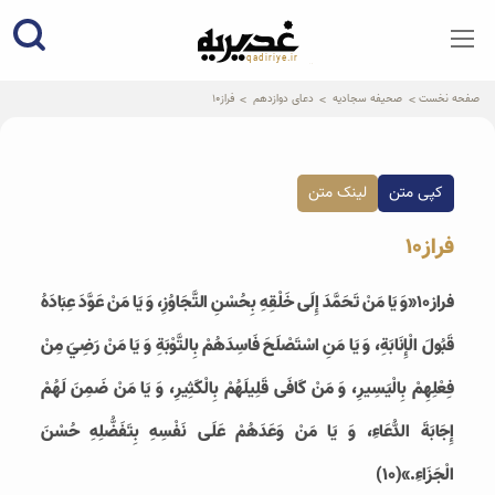
qadiriye.ir
نشریه ی غدیریه-بیانات استاد
الهی
صفحه نخست
صحیفه سجادیه
دعای دوازدهم
فراز10
کپی متن
لینک متن
فراز10
فراز10
«وَ يَا مَنْ تَحَمَّدَ إِلَى خَلْقِهِ بِحُسْنِ التَّجَاوُزِ، وَ يَا مَنْ عَوَّدَ عِبَادَهُ
قَبُولَ الْإِنَابَةِ، وَ يَا مَنِ اسْتَصْلَحَ فَاسِدَهُمْ بِالتَّوْبَةِ وَ يَا مَنْ رَضِيَ مِنْ
فِعْلِهِمْ بِالْيَسِيرِ، وَ مَنْ كَافَى قَلِيلَهُمْ بِالْكَثِيرِ، وَ يَا مَنْ ضَمِنَ لَهُمْ
إِجَابَةَ الدُّعَاءِ، وَ يَا مَنْ وَعَدَهُمْ عَلَى نَفْسِهِ بِتَفَضُّلِهِ حُسْنَ
الْجَزَاءِ.»(10)