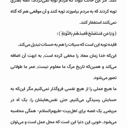
کنند. اگر این حالت نبود، که مردم توبه نمی‌کردند! ائمه بقدری
توبه کردند که به مردم بیاموزند توبه کنند و آن موقعی هم که گناه
نمی‌کنند استغفار کنند.
( وَ يَا مَنِ اسْتَصْلَحَ فَاسِدَهُمْ بِالتَّوْبَة ِِ َ) :
فایده توبه این است که سیئات را هم به حسنات تبدیل می‌کند.
این‌که خدا زمان معاد را مخفی کرده است, به ابهت آن اضافه
می‌کند و همین‌که تاریخ مرگ ما معلوم نیست, عمر ما طولانی
تصور می‌شود.
ما هیچ عملی را از هیچ نفسی فروگذار نمی‌کنیم مگر این‌که به
حسابش رسیدگی می‌کنیم, حتی نفس‌هایشان را. یک آه در
مریضی, یک غصه برای اهل‌بیت-علیهم‌السلام- همگی محاسبه
می‌شود. خوبی این دنیا این است که محل عمل است و می‌توان