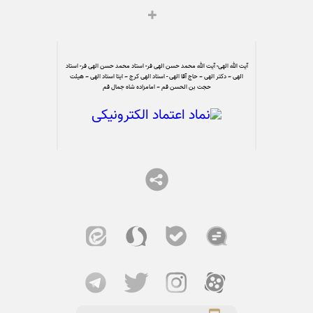
آیت الله الهی- آیت الله محمد حسن الهی فر- استاد محمد حسن الهی فر- استاد
الهی – دکتر الهی – حاج آقا الهی - استاد الهی کرج – ایتا استاد الهی – هیئت
حجت بن الحسن قم – امامزاده شاه جمال قم