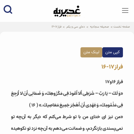
qadiriye.ir
نشریه ی غدیریه-بیانات استاد
الهی
صفحه نخست
صحیفه سجادیه
دعای سی و یکم
فراز17-16
کپی متن
لینک متن
فراز17-16
فراز 16و17
«وَ لَكَ – يَا رَبِّ – شَرْطِى أَلا أَعُودَ فِى مَكْرُوهِكَ، وَ ضَمَانِى أَنْ لا أَرْجِعَ
فِى مَذْمُومِكَ، وَ عَهْدِى أَنْ أَهْجُرَ جَمِيعَ مَعَاصِيكَ.» ( ۱۶ )
«من نیز ای خدای من با تو شرط می‌کنم که دیگر به آن‌چه تو
نمی‌پسندی بازنگردم، و ضمانت می‌دهم به آن‌چه نزد تو نکوهیده