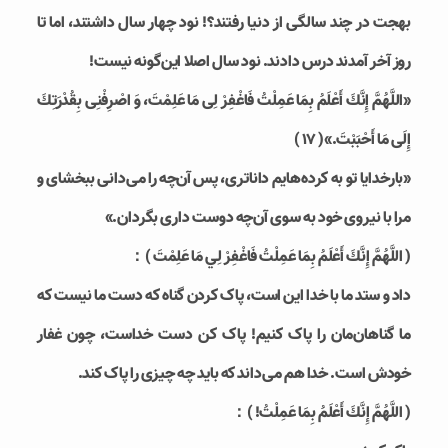
بهجت در چند سالگی از دنیا رفتند؟! نود چهار سال داشتند، اما تا
روز آخر آمدند درس دادند. نود سال اصلا این‌گونه نیست!
«اللَّهُمَّ إِنَّكَ أَعْلَمُ بِمَا عَمِلْتُ فَاغْفِرْ لِى مَا عَلِمْتَ، وَ اصْرِفْنِى بِقُدْرَتِكَ
إِلَى مَا أَحْبَبْتَ.»( ۱۷ )
«بارخدایا تو به کرده‌هایم داناتری، پس آن‌چه را می‌دانی ببخشای و
مرا با نیروی خود به سوی آن‌چه دوست داری بگردان.»
( اللَّهُمَّ إِنَّكَ أَعْلَمُ بِمَا عَمِلْتُ فَاغْفِرْ لِي مَا عَلِمْتَ )：
داد و ستد ما با خدا این است، پاک کردن گناه که دست ما نیست که
ما گناهان‌مان را پاک کنیم! پاک کن دست خداست، چون غفار
خودش است. خدا هم می‌داند که باید چه چیزی را پاک کند.
( اللَّهُمَّ إِنَّكَ أَعْلَمُ بِمَا عَمِلْتُ! )：