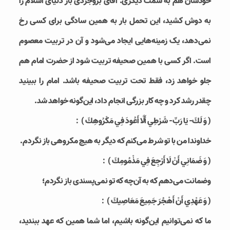
خودشان هم به سمت دیگری. آقای بروجردی بار دنیای اسلام را
به دوش کشید، این تحمل بار به همین سادگی برای کسی رخ
نمی‌دهد، یک زمینه‌هایی ایجاد می‌شود و آن در تربیت معصوم
است. اگر کسی با همین صحیفه تربیت شود از حضرت امام هم
جلو خواهد زد، فقط تحت تربیت صحیفه باشد. امام را ببینید
چقدر رشد کرد و چه کار بزرگی انجام داد، این‌گونه خواهد شد.
( وَ لَكَ- يَا رَبِّ- شَرْطِي أَلَّا أَعُودَ فِي مَكْرُوهِكَ )：
خداوندا من با تو شرط می‌کنم که دیگر به هیچ مکروهی باز نگردم.
( وَ ضَمَانِي أَنْ لَا أَرْجِعَ فِي مَذْمُومِكَ )：
وضمانت می‌دهم که به آن‌چه که تو نمی‌پسندی باز نگردم؛
( وَ عَهْدِي أَنْ أَهْجُرَ جَمِيعَ مَعَاصِيكَ )：
ما که نمی‌توانیم این‌گونه باشیم، اما شما همین که عهد ببندید،