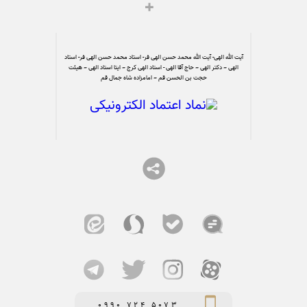
آیت الله الهی- آیت الله محمد حسن الهی فر- استاد محمد حسن الهی فر- استاد
الهی – دکتر الهی – حاج آقا الهی - استاد الهی کرج – ایتا استاد الهی – هیئت
حجت بن الحسن قم – امامزاده شاه جمال قم
0990 724 5073