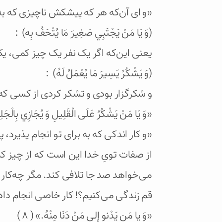
«و ای آن‌که هر که پیشکش ناچیزی که ب
(وَ يَا مَنْ يَجْتَبِي صَغِيرَ مَا يُتْحَفُ بِه)：
یعنی این‌که اگر یک نفر یک چیز کمی، یک
(وَ يَشْكُرُ يَسِيرَ مَا يُعْمَلُ لَهُ)：
و شکرگزار بودی و تشکر کردی از کسی که 
«وَ يَا مَنْ يَشْكُرُ عَلَى الْقَلِيلِ وَ يُجَازِي بِالْجَلِي
«و کار اندکی که به برای تو انجام پذیرد
از صفات تویِ خدا این است که از چیز ک
می‌خواهد صد جا تلافی کند. مگر چه‌کار کرد
قم زندگی می‌کنیم؟! کار خاصی انجام دادی
«وَ يا مَن يَدْنو إلی مَنْ دَنَا مِنْهُ.» ( ۸ )