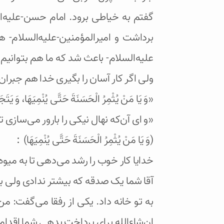
گفتم به خیاطی برود. امام حسن-علیه‌ا
برداشت و امیرالمؤمنین-علیه‌السلام-
علیه‌السلام- باعث شد که ما هم بتوانیم
ولی اگر کار آسان را بگیری خدا هم جبران
«وَ يَا مَنْ يُثْمِرُ الْحَسَنَةَ حَتَّى يُنْمِيَهَا، وَ يَتَجَاو
«و ای آن‌که نهال نیکی را بارور می‌سازی ت
(وَ يَا مَنْ يُثْمِرُ الْحَسَنَةَ حَتَّى يُنْمِيَهَا)：
خدایا کار خوب را رشد می‌دهی تا به میوه
آقا شما یک صدقه که بیشتر ندادی ولی به
به تو خانه داد. یکی از رفقا می‌گفت: م
ان‌شاء‌الله برای پرداخت بدهی شما اقدا