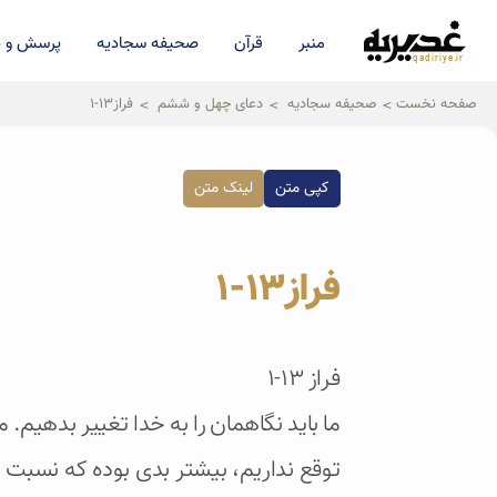
منبر
قرآن
صحیفه سجادیه
پرسش و پ
qadiriye.ir
نشریه ی غدیریه-بیانات استاد
الهی
صفحه نخست
صحیفه سجادیه
دعای چهل و ششم
فراز13-1
کپی متن
لینک متن
فراز13-1
فراز 13-1
ما باید نگاهمان را به خدا تغییر بدهیم. م
توقع نداریم، بیشتر بدی بوده که نسبت 