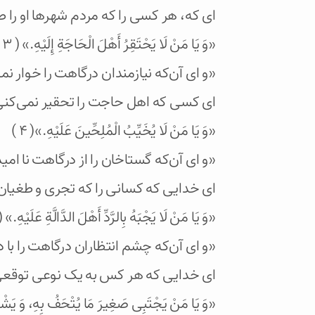
ای که، هر کسی را که مردم شهرها او را ط
«وَ يَا مَنْ لَا يَحْتَقِرُ أَهْلَ الْحَاجَةِ إِلَيْهِ.» ( ۳ )
«و ای آن‌که نیازمندان درگاهت را خوار ن
ای کسی که اهل حاجت را تحقیر نمی‌کنی و 
«وَ يَا مَنْ لَا يُخَيِّبُ الْمُلِحِّينَ عَلَيْهِ.»( ۴ )
«و ای آن‌که گستاخان را از درگاهت نا امی
ای خدایی که کسانی را که تجری و طغیان د
«وَ يَا مَنْ لَا يَجْبَهُ بِالرَّدِّ أَهْلَ الدَّالَّةِ عَلَيْهِ.» (۵ )
«و ای آن‌که چشم انتظاران درگاهت را با 
ای خدایی که هر کس به یک نوعی توقعی از
«وَ يَا مَنْ يَجْتَبِى صَغِيرَ مَا يُتْحَفُ بِهِ، وَ يَشْكُر