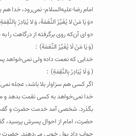
امام رضا-علیه‌السلام- نمی‌رود، خدا هم
«وَ يَا مَنْ لا يُغَيِّرُ النِّعْمَةَ، وَ لا يُبَادِرُ بِالنَّقِمَةِ.»
«و ای آن‌که روی برگرفته از درگاهت را ب
(وَ يَا مَنْ لَا يُغَيِّرُ النِّعْمَةَ)：
خدایی که نعمت داده ولی نمی‌خواهد پ
( وَ لَا يُبَادِرُ بِالنَّقِمَةِ)：
اگر کسی هم سزاوار بلا باشد، عجله نمی‌
خدا نمی‌خواهد به کسی نقمت بدهد و مبا
بگذرد. شخصی آمد خدمت حضرت و گفت: می
حضرت، امام از احوال پسرش پرسید، گف
جواب داد پول خوبی می‌دهند. حضرت ف