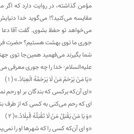
مؤمن گذاشته، در روایت دارد که اگر من
مقایسه می‌کنید؟! می‌گوید خدا دنیایش 
می‌خواهد تو حفظ بشوی. گفت آقا دعا ک
جوری ما توی بهشت هستیم؟ حضرت فرمود 
شما بگیرند می‌فهمید همین‌جا توی جه
علیه‌السلام- خدا را چه جوری معرفی می‌
«يَا مَنْ يَرْحَمُ مَنْ لَا يَرْحَمُهُ الْعِبَادُ.» ( ۱ )
«ای آن‌که برکسی که بندگان بر او رحم نم
ای که رحم می‌کنی به کسی که از طرف بن
«وَ يَا مَنْ يَقْبَلُ مَنْ لَا تَقْبَلُهُ الْبِلَادُ.»( ۲ )
«و ای آن‌که کسی را که شهرها او را نمی‌پ