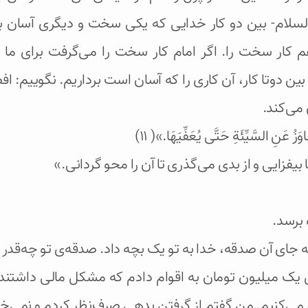
لسلام- بین دو کار خدایی که یکی سخت و دیگری آسان بود،
 هم کار سخت را. اگر امام کار سخت را می‌گرفت برای م
 بین دوتا کار، آن کاری را که آسان است برداریم. نگوییم:
 می‌کند.
َزُ عَنِ السَّيِّئَةِ حَتَّى يُعَفِّيَهَا.»( ۱۱)
ا بیفزایی و از بدی می‌گذری تا آن را محو گردانی.»
 برسد.
 جای آن صدقه، خدا به تو یک بچه داد. صدقه‌ی تو چه‌قدر
ن یک میلیون تومان به اقوام دادم که مشکل مالی داشتند. و
م می‌کنیم. من گفتم از گرفتن بدهی صرف‌نظر کردم و نمی‌خ