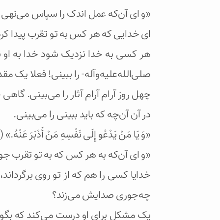
«و ای آن‌که عمل اندک را سپاس می‌نهی 
ای خدایی که هر کس به تو تقرب پیدا کرد
هر کسی به خدا نزدیک شود خدا به او ن
صلی‌الله‌علیه‌و‌آله- را ببینی! فعلا ی
چهل روز آرام آرام آثار را می‌بینی. گاهی
در آن آن‌چه که باید ببینی را می‌بینی.
«وَ يَا مَنْ يَدْعُو إِلَى نَفْسِهِ مَنْ أَدْبَرَ عَنْهُ.» ( ۹ )
«و ای آن‌که به هر کس که به تو تقرب ج
خدایا کسی را هم که از تو روی برگرداند
چه‌جوری صدایش می‌زند؟
یک مشکل برای او درست می‌کند که بگوی