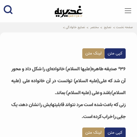
qadiriye.ir
نشریه ی غدیریه-بیانات استاد
الهی
صفحه نخست
نصایح
مختصر
نصایح خانوادگی
کپی متن
لینک متن
36* صدیقه طاهره(علیها السلام) خانواده‌ای را شکل داد و محور
آن شد که علی(علیه السلام) توانست در آن خانواده علی (علیه
السلام)باشد و علی (علیه السلام) بماند.
زنی که باعث شده است مرد نتواند قابلیتهایش را نشان دهد، یک
جایی را خراب کرده است.
کپی متن
لینک متن