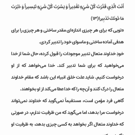
أَنْتَ الَّذِي قَدَّرْتَ كُلَّ شَيْ‏ءٍ تَقْدِيراً وَ يَسَّرْتَ كُلَّ شَيْ‏ءٍ تَيْسِيراً وَ دَبَّرْتَ
مَا دُونَكَ تَدْبِيرا(۱۳)
«تويى كه براى هر چيزى اندازه‏‌اى مقدر ساختى و هر چیزی را برای
هدفی آماده ساختی و ماسوای خود را تدبیر کردی.
خودِ خداوند متعال تدبیر موجودات را قبول کرده، حال شما از خدا
می‌خواهید که برای شما تدبیر کند. خدا می‌خواهد که از او
درخواست کنیم. شاید علت خلق انبیاء این باشد که مقام خداوند
متعال را درک کنند و آن‌چه را که خدا عطا می‌کند از او بخواهند.
گاهی فرد مؤمن است، مستقیماً نمی‌گوید که خداوند نمی‌تواند
درخواست مرا بدهد، اما می‌گوید که من ظرفیت ندارم، در صورتی
که خداوند متعال اگر بخواهد به کسی چیزی بدهد، به ظرفیت او