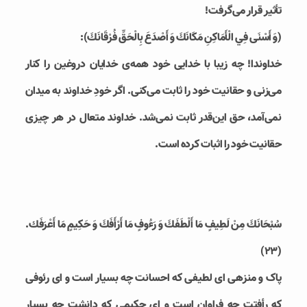
تأثیر قرار می‌گرفت!
(وَ أَسْنَى فِي الْأَمَاكِنِ مَكَانَكَ وَ أَصْدَعَ بِالْحَقِّ فُرْقَانَكَ‏):
خداوندا! چه زیبا با خدایی خود همه‌ی خدایان دروغین را کنار
می‌زنی و حقانیت خود را ثابت می‌کنی. اگر خودِ خداوند به میدان
نمی‌آمد، حق این‌قدر ثابت نمی‌شد. خداوند متعال در هر چیزی
حقانیت خود را اثبات کرده است.
سُبْحَانَكَ مِنْ لَطِيفٍ مَا أَلْطَفَكَ وَ رَءُوفٍ مَا أَرْأَفَكَ وَ حَكِيمٍ مَا أَعْرَفَك.
(۲۳)
پاک و منزهی ای لطیفی که احسانت چه بسیار است و ای رئوفی
که رأفتت چه فراوان است و ای حکیمی که دانشت چه بسیار