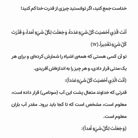
خداست جمع کنید، اگر توانستید چیزی از قدرت خدا کم کنید!
أَنْتَ الَّذِي أَحْصَيْتَ كُلَّ شَيْ‏ءٍ عَدَداً، وَ جَعَلْتَ لِكُلِّ شَيْ‏ءٍ أَمَداً، وَ قَدَّرْتَ
كُلَّ شَيْ‏ءٍ تَقْدِيراً.(۱۷)
تو آن کسی هستی که همه‌ی اشیاء را شمارش کرده‌ای و برای هر
یک مدتی قرار دادی، و هر چیز را به اندازه‌اش آفریدی.
(أَنْتَ الَّذِي أَحْصَيْتَ كُلَّ شَيْ‏ءٍ عَدَداً):
قدرتی که خداوند متعال پشت این آب (سونامی) قرار داده است،
معلوم است، مشخص است که تا کجا باید برود. مقدر آب باران
معلوم است.
(وَ جَعَلْتَ لِكُلِّ شَيْ‏ءٍ أَمَداً):