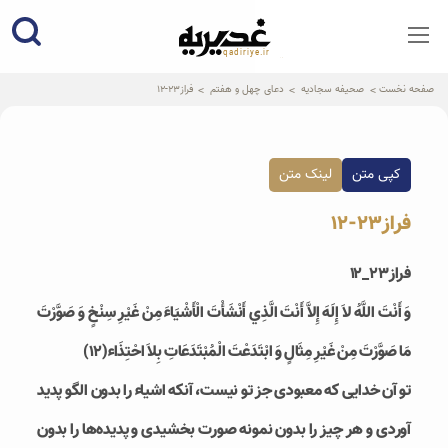
qadiriye.ir
نشریه ی غدیریه-بیانات استاد
الهی
صفحه نخست
صحیفه سجادیه
دعای چهل و هفتم
فراز23-12
کپی متن
لینک متن
فراز23-12
فراز۲۳_۱۲
وَ أَنْتَ اللَّهُ لاَ إِلَهَ إِلاَّ أَنْتَ الَّذِي أَنْشَأْتَ الْأَشْيَاءَ مِنْ غَيْرِ سِنْخٍ وَ صَوَّرْتَ
مَا صَوَّرْتَ مِنْ غَيْرِ مِثَالٍ وَ ابْتَدَعْتَ الْمُبْتَدَعَاتِ بِلاَ احْتِذَاء(۱۲)
تو آن خدايى كه معبودى جز تو نيست، آنکه اشیاء را بدون الگو پدید
آوردی و هر چیز را بدون نمونه صورت بخشیدی و پدیده‌ها را بدون