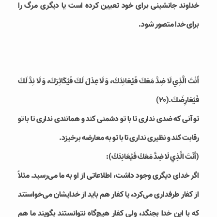
خداوند جانشینی برای خود تعیین کرده است یا دیگری مرگ را
برای خدا متصور شود.
أَنْتَ الَّذِي لَا ضِدَّ مَعَكَ فَيُعَانِدَكَ، وَ لَا عِدْلَ لَكَ فَيُكَاثِرَكَ، وَ لَا نِدَّ لَكَ
فَيُعَارِضَكَ.(۲۰)
تو آنی که ضدی نداری تا با تو دشمنی کند و همانندی نداری تا با تو
رقابت کند و نظیری نداری تا با تو به معارضه برخیزد.
(أَنْتَ الَّذِي لَا ضِدَّ مَعَكَ فَيُعَانِدَكَ):
اگر خدای دیگری وجود داشت، اطلاعاتی از او به ما می‌رسید. مثلاً
از کفار طرفداری می‌کرد، یا کفار هم باید از خدایشان می‌خواستند
که با این خدا بجنگد، ولی کفار هیچ‌گاه نتوانستند بگویند ما هم