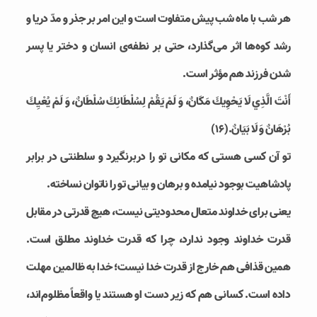
هر شب با ماه شب پیش متفاوت است و این امر بر جذر و مدّ دریا و
رشد کوه‌ها اثر می‌گذارد، حتی بر نطفه‌ی انسان و دختر یا پسر
شدن فرزند هم مؤثر است.
أَنْتَ الَّذِي لَا يَحْوِيكَ مَكَانٌ، وَ لَمْ يَقُمْ لِسُلْطَانِكَ سُلْطَانٌ، وَ لَمْ يُعْيِكَ
بُرْهَانٌ وَ لَا بَيَانٌ.(۱۶)
تو آن کسی هستی که مکانی تو را دربرنگیرد و سلطنتی در برابر
پادشاهیت بوجود نیامده و برهان و بیانی تو را ناتوان نساخته.
یعنی برای خداوند متعال محدودیتی نیست، هیچ قدرتی در مقابل
قدرت خداوند وجود ندارد، چرا که قدرت خداوند مطلق است.
همین قذافی هم خارج از قدرت خدا نیست؛ خدا به ظالمین مهلت
داده است. کسانی هم که زیر دست او هستند یا واقعاً مظلوم‌اند،