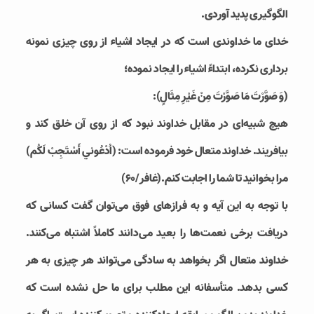
الگو‌گیری پدید آوردی.
خدای ما خداوندی است که در ایجاد اشیاء از روی چیزی نمونه
برداری نکرده، ابتداءً اشیاء را ایجاد نموده؛
(وَ صَوَّرْتَ مَا صَوَّرْتَ مِنْ غَيْرِ مِثَالٍ):
هیچ شبیه‌ای در مقابل خداوند نبود که از روی آن خلق کند و
بیافریند. خداوند متعال خود فرموده است: (اُدْعُوني‏ أَسْتَجِبْ لَكُم)
مرا بخوانيد تا شما را اجابت كنم.(غافر/۶۰)
با توجه به این آیه و به فرازهای فوق می‌توان گفت کسانی که
دریافت برخی نعمت‌ها را بعید می‌دانند کاملاً اشتباه می‌کنند.
خداوند متعال اگر بخواهد به سادگی می‌تواند هر چیزی به هر
کسی بدهد. متأسفانه این مطلب برای ما حل نشده است که