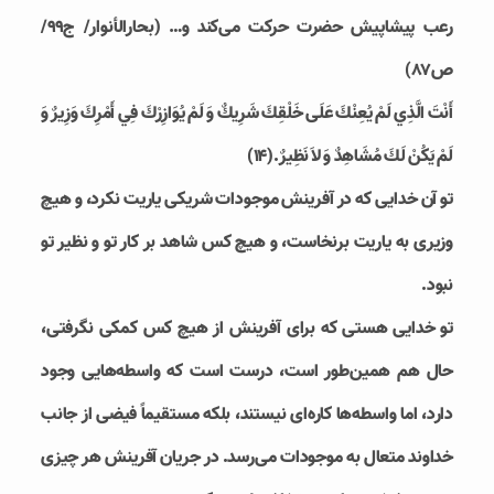
رعب پیشاپیش حضرت حرکت می‌کند و… (بحارالأنوار/ ج۹۹/
ص۸۷)
أَنْتَ الَّذِي لَمْ يُعِنْكَ عَلَى خَلْقِكَ شَرِيكٌ وَ لَمْ يُوَازِرْكَ فِي أَمْرِكَ وَزِيرٌ وَ
لَمْ يَكُنْ لَكَ مُشَاهِدٌ وَ لاَ نَظِيرٌ.(۱۴)
تو آن خدایی که در آفرینش موجودات شریکی یاریت نکرد، و هیچ
وزیری به یاریت برنخاست، و هیچ کس شاهد بر کار تو و نظیر تو
نبود.
تو خدایی هستی که برای آفرینش از هیچ کس کمکی نگرفتی،
حال هم همین‌طور است، درست است که واسطه‌هایی وجود
دارد، اما واسطه‌ها کاره‌ای نیستند، بلکه مستقیماً فیضی از جانب
خداوند متعال به موجودات می‌رسد. در جریان آفرینش هر چیزی