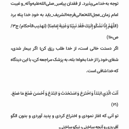
توجه به خدا می‌پذیرد. از فقدان پیامبر_صلی‌الله‌علیه‌وآله_و غیبت
امام زمان_عجل‌الله‌تعالی‌فرجه‌الشریف_باید به خودِ خدا پناه برد
(اللَّهُمَّ إِنَّا نَشْكُو إِلَيْكَ فَقْدَ نَبِيِّنَا وَ غَيْبَةَ إِمَامِنَا) (تهذيب‏‌الأحكام/ ج۳/
ص۱۱۰)
اگر دستت خالی است، از خدا طلب رزق کن؛ اگر بیمار شدی،
شفای خود را از خدا بخواه؛ بله، به پزشک مراجعه کن، با این دیدگاه
که خدا شافی است.
أَنْتَ الَّذِي ابْتَدَأَ وَ اخْتَرَعَ وَ اسْتَحْدَثَ وَ ابْتَدَعَ وَ أَحْسَنَ صُنْعَ مَا صَنَعَ‏.
(۲۱)
تو آنی که اغاز نمودی و اختراع کردی و پدید آوردی و بدون الگو
آفریدی و آنچه ساختی، نیکو ساختی.