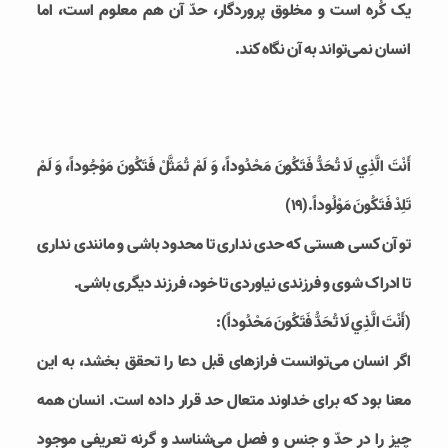
یک کُره است و مخلوق پروردگار، حدّ آن هم معلوم است، اما
انسان نمی‌تواند به آن نگاه کند.
أَنْتَ الَّذِي لَا تُحَدُّ فَتَكُونَ مَحْدُوداً، وَ لَمْ تُمَثَّلْ فَتَكُونَ مَوْجُوداً، وَ لَمْ
تَلِدْ فَتَكُونَ مَوْلُوداً.(۱۹)
تو آن کسی هستی که حدی نداری تا محدود باشی و مانندی نداری
تا ادراک شوی و فرزندی نیاوردی تا خود، فرزند دیگری باشی.
(أَنْتَ الَّذِي لَا تُحَدُّ فَتَكُونَ مَحْدُوداً):
اگر انسان می‌توانست فرازهای قبل دعا را تحقق بخشد، به این
معنا بود که برای خداوند متعال حد قرار داده است. انسان همه
چیز را در حدّ و جنس و فصل می‌شناسد و گرنه تعریفی موجود