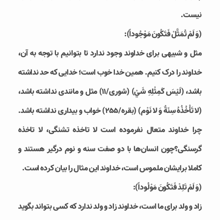
نیست.
(وَ لَمْ تُمَثَّلْ فَتَكُونَ مَوْجُوداً):
مثل و شبیهی برای خداوند وجود ندارد تا بتوانیم با توجه به آن،
خداوند را درک کنیم. همین خدا خوب است؛ خدایی که حد نداشته
باشد، (لَيْسَ كَمِثْلِهِ شَيْ‏) (شوری/۱۱) مثل و مانندی نداشته باشد،
(لا تَأْخُذُهُ سِنَةٌ وَ لا نَوْم) (بقره/۲۵۵) خواب و بیداری نداشته باشد.
چرا خداوند متعال نفرموده است لا تاخذه تشنگی، لا تاخذه
گرسنگی؟چون انسان‌ها با دو صفت سنه و نوم درگیر هستند و
کاملا برایشان ملموس است، خداوند این مثال را بیان کرده است.
(وَ لَمْ تَلِدْ فَتَكُونَ مَوْلُوداً):
زاد و ولد برای ما است، خداوند زاد و ولد ندارد که کسی بتواند بگوید