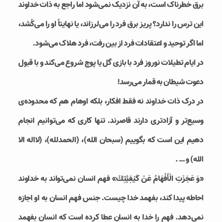
برق خطرناک است، به آن نزدیک نمی‌شود اما راجع به ذات خداوند
این ترس را ندارد؟ پریز برق فرد را می‌لرزاند، یا نهایتاً او را می‌کُشد،
اما اگر توحید و اعتقادات فرد از بین رفت، فرد هلاک می‌شود.
در ایام تطیلات نوروز فرد با بازی گل یا پوچ شروع می‌کند و با قبول
دعوت شیطان به قمار می‌رسد!
در درک ذات خداوند نه فقط افکار، بلکه اوهام هم که محدوده‌ی
وسیع‌تر و آزادتری دارند قاصرند. تنها کاری که می‌توانیم انجام
دهیم این است که بگوییم (سبحان الله)، (الحمدلله)، (لااله الا
الله) و … .
«وَ عَجَزَتِ الْأَفْهَامُ عَنْ كَيْفِيَّتِكَ» فهم انسان نمی‌تواند به خداوند
احاطه پیدا کند، بفهمد خدا چیست. جنس فهم انسان به او اجازه‌
نمی‌دهد. فهم را خدا به انسان عطا کرده است که انسان بفهمد