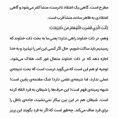
مطرح است. گاهی یک اعتقاد نادرست، منشأ کفر می‌شود و گاهی
اعتقادی به ظاهر ساده، منشأ قرب است.
(أَنْتَ الَّذِي قَصُرَتِ الْأَوْهَامُ عَنْ ذَاتِيَّتِكَ):
وَهم، در ذات خداوند راهی ندارد؛ یعنی ما به بحث ذات خداوند که
رسیدیم باید ساکت شویم. حال اگر کسی این امر را نپذیرد و به خدا
اجازه دهد که در ذات خداوند متعال غور کند، هلاک می‌شود.
توجیه او هم این است که می‌گوید درست است که بحث نتیجه‌ی
عملی ندارد، اما نتیجه‌ی علمی دارد! شک مقدمه‌ی یقین است!
شبهه زمینه‌ی فهم است! این حرف‌ها را شیطان به فرد القاء کرده
است. شیطان هم در این بین بیکار نمی‌نشیند، جاده‌ی باطل را
برای فرد صاف می‌کند. چه‌طور است که اگر به فرد بگویند این پریز