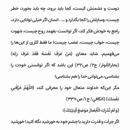
دوست و دشمنش کیست، کجا باید برود، چه باید بخورد، خطر
چیست، وسایلش را کجا بگذارد و … . انسان اگر خیلی توانایی دارد،
راجع به خودش فکر کند، اگر توانست بفهمد روح چیست، شهوت
چیست، خواب چیست، غضب چیست! ما فقط آثاری از این‌ها را
می‌فهمیم. شاید معنای (مَنْ عَرَفَ نَفْسَهُ فَقَدْ عَرَفَ رَبَّه‏)
(بحارالأنوار/ ج۲/ ص۳۲) این باشد که اگر توانستی خودت را
بشناسی، می‌توانی خدا را هم بشناسی!
مگر این‌که خداوند متعال خود را معرفی کند، (اللَّهُمَّ عَرِّفْنِي
نَفْسَكَ) (الكافي/ ج ۱/ ص۳۳۷)
(وَ لَمْ تُدْرِكِ الْأَبْصَارُ مَوْضِعَ أَيْنِيَّتِكَ):
اگر جرأت و قدرت دارید با چشم خود به خورشید نگاه کنید! خورشید