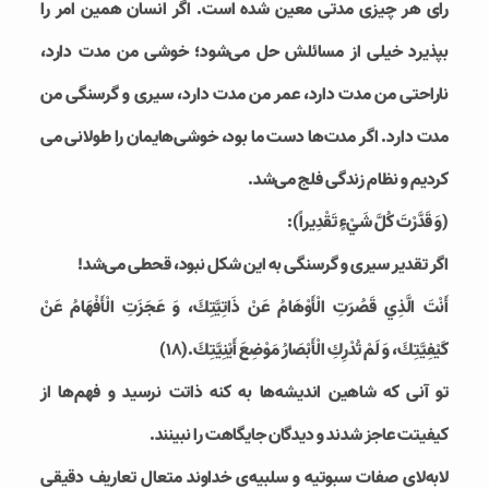
رای هر چیزی مدتی معین شده است. اگر انسان همین امر را
بپذیرد خیلی از مسائلش حل می‌شود؛ خوشی من مدت دارد،
ناراحتی من مدت دارد، عمر من مدت دارد، سیری و گرسنگی من
مدت دارد. اگر مدت‌ها دست ما بود، خوشی‌هایمان را طولانی می
کردیم و نظام زندگی فلج می‌شد.
(وَ قَدَّرْتَ كُلَّ شَيْ‏ءٍ تَقْدِيراً):
اگر تقدیر سیری و گرسنگی به این شکل نبود، قحطی می‌شد!
أَنْتَ الَّذِي قَصُرَتِ الْأَوْهَامُ عَنْ ذَاتِيَّتِكَ، وَ عَجَزَتِ الْأَفْهَامُ عَنْ
كَيْفِيَّتِكَ، وَ لَمْ تُدْرِكِ الْأَبْصَارُ مَوْضِعَ أَيْنِيَّتِكَ.(۱۸)
تو آنی که شاهین اندیشه‌ها به کنه ذاتت نرسید و فهم‌ها از
کیفیتت عاجز شدند و دیدگان جایگاهت را نبینند.
لابه‌لای صفات سبوتیه و سلبیه‌ی خداوند متعال تعاریف دقیقی