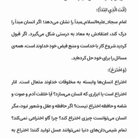
(أَنْتَ الَّذِي ابْتَدَأَ):
امام سجاد_علیه‌السلام_مبدأ را نشان می‌دهد؛ اگر انسان مبدأ را
درک کند، اعتقادش به معاد به درستی شکل می‌گیرد. اگر قبول
کردید شروع کار با خداست و منبع فیض خودِ خداوند است، همه‌ی
مسائل را برای خود حل کرده‌اید.
(وَ اخْتَرَعَ):
اختراع انسان‌ها وابسته به مخلوقات خداوند متعال است. انار
اختراع است یا ابزاری که انسان می‌سازد؟ آیا خلقت آدم و صوت و
شامه و حافظه اختراع نیست؟ اگر حافظه و عقل و شعور نبود، مگر
انسان می‌توانست چیزی اختراع کند؟ چرا گاو اختراعی نمی‌کند؟
تمام شیمی‌دان‌های دنیا نمی‌توانند عسل تولید کنند! اختراع به