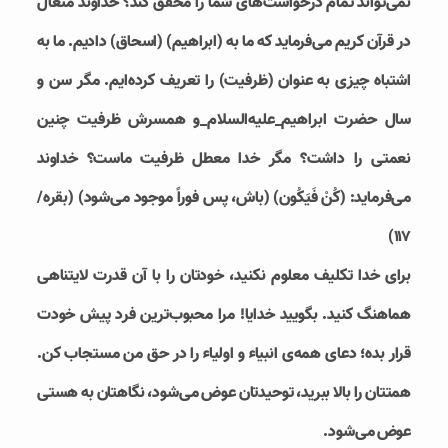
نمی‌تواند تمام درخواست‌های شما را محقق کند؟ خداوند متعال
در قرآن کریم می‌فرماید که ما به (ابراهیم) (اسحاق) دادیم. ما به
اشتباه چیزی به عنوان (ظرفیت) را تعریف کرده‌ایم. مگر سن و
سال حضرت ابراهیم_علیه‌السلام_و همسرش ظرفیت چنین
نعمتی را داشت؟ مگر خدا معطل ظرفیت ماست؟ خداوند
می‌فرماید: (كُنْ فَيَكُون) (باش، پس فوراً موجود می‌شود) (بقره/
۱۱۷)
برای خدا تکلیف معلوم نکنید، خودتان را با آن قدرت لایتناهی
هماهنگ کنید. بگویید خدایا! مرا محبوب‌ترین فرد پیش خودت
قرار بده؛‌ دعای همه‌ی انبیاء و اولیاء را در حق من مستجاب کن.
همتتان را بالا ببرید، توحیدتان عوض می‌شود، نگاهتان به هستی
عوض می‌شود.