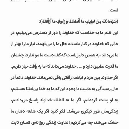
است.
(سُبْحَانَكَ مِنْ لَطِيفٍ مَا أَلْطَفَكَ وَ رَءُوفٍ مَا أَرْأَفَكَ):
این ظلم ما به خداست که خداوند را دور از دسترس می‌بینیم، در
حالی که خداوند در کنار ماست، حال ما را می‌فهمد، نیاز ما را بهتر از
ما می‌داند، به همین دلیل است که کف دست ما مو ندارد، چشمان
ما قدرت تطبیق دارد و … . خداوند می‌داند که ما به رأفت نیاز داریم.
اگر خداوند بین مردم نباشد، رأفتی باقی نمی‌ماند. خداوند دائماً در
حال رسیدگی به ماست با وجود این‌که ما به خدا بی‌اعتنا هستیم،
به او پشت کرده‌ایم. اگر ما به الطاف خداوند پاسخ می‌دادیم،
زندگی‌مان طور دیگری می‌شد. فکر کنید اگر یک هفته دهان ما
خشک می‌شد، چه می‌کردیم! تفاوت زندگی روزانه‌ی انسان ثابت