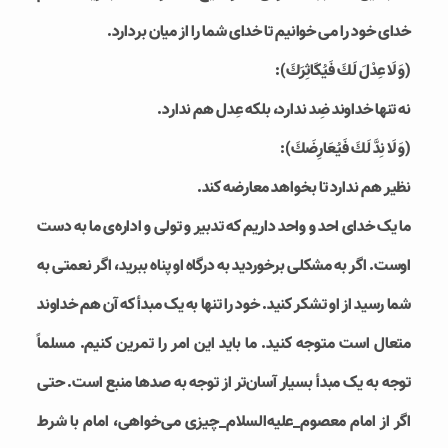
خدای خود را می خوانیم تا خدای شما را از میان بردارد.
(وَ لَا عِدْلَ لَكَ فَيُكَاثِرَكَ):
نه تنها خداوند ضِد ندارد، بلکه عِدل هم ندارد.
(وَ لَا نِدَّ لَكَ فَيُعَارِضَكَ):
نظیر هم ندارد تا بخواهد معارضه کند.
ما یک خدای احد و واحد داریم که تدبیر و تولی و اداره‌ی ما به دست
اوست. اگر به مشکلی برخوردید به درگاه او پناه ببرید، اگر نعمتی به
شما رسید از او تشکر کنید. خود را تنها به یک مبدأ که آن هم خداوند
متعال است متوجه کنید. ما باید این امر را تمرین کنیم. مسلماً
توجه به یک مبدأ بسیار آسان‌تر از توجه به صدها منبع است. حتی
اگر از امام معصوم_علیه‌السلام_چیزی می‌خواهی، امام با شرط