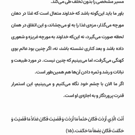
مسیر مشخصی را بدون تخلف طی می‌کند.
باور ما باید این‌گونه باشد که خداوند متعال است که غذا در دهان
مورچه می‌گذار، مزه‌ی غذا را به او می‌چشاند، و این اتفاق در همان
لحظه صورت می‌گیرد، نه این‌که خداوند به مورچه غریزه و شعوری
داده باشد و بعد کناری نشسته باشد، نه، اگر چنین بود عالم بوی
کهنگی می‌گرفت، اما می‌بینیم که چنین نیست. در مورد طبیعت و
نباتات و رشد و ثمره دادن آن‌ها هم همین‌طور است.
اگر ما الان با چشم خود نگاه می‌کنیم و می‌بینیم، این استمرار
قدرت پروردگار و به اجازه‌ی او است.
أَنْتَ الَّذِي أَرَدْتَ فَكَانَ حَتْماً مَا أَرَدْتَ وَ قَضَيْتَ فَكَانَ عَدْلاً مَا قَضَيْتَ وَ
حَكَمْتَ فَكَانَ نِصْفاً مَا حَكَمْت.(۱۵)