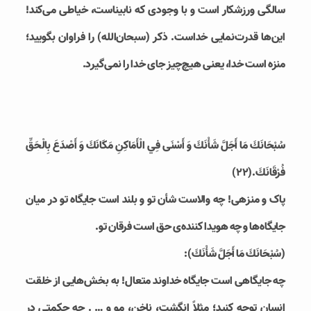
سالگی ورزشکار است و با وجودی که نابیناست، خیاطی می‌کند!
این‌ها قدرت‌نمایی خداست. ذکر (سبحان‌الله) را فراوان بگویید؛
منزه است خدا، یعنی هیچ‌چیز جای خدا را نمی‌گیرد.
سُبْحَانَكَ مَا أَجَلَّ شَأْنَكَ وَ أَسْنَى فِي الْأَمَاكِنِ مَكَانَكَ وَ أَصْدَعَ بِالْحَقِّ
فُرْقَانَكَ‏.(۲۲)
پاک و منزهی! چه والاست شأن تو و بلند است جایگاه تو در میان
جایگاه‌ها و چه هویدا کننده‌ی حق است فرقان تو.
(سُبْحَانَكَ مَا أَجَلَّ شَأْنَكَ):
چه جایگاهی است جایگاه خداوند متعال! به بخش‌هایی از خلقت
انسان توجه کنید؛ مثلاً انگشت، ناخن، مو و … . چه حکمتی در