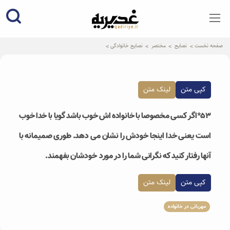
qadiriye.ir
نشریه ی غدیریه-بیانات استاد
الهی
صفحه نخست
نصایح
مختصر
نصایح خانوادگی
کپی متن
لینک متن
۵۳*اگر کسی مخصوصا با خانواده اش خوب باشد گویا با خدا خوب
است یعنی خدا اینجا خودش را نشان می دهد. طوری صمیمانه با
آنها رفتار کنید که نگرانی شما را در مورد خودشان بفهمند.
کپی متن
لینک متن
مهربانی در خانواده