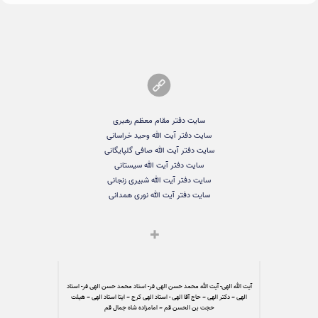
سایت دفتر مقام معظم رهبری
سایت دفتر آیت الله وحید خراسانی
سایت دفتر آیت الله صافی گلپایگانی
سایت دفتر آیت الله سیستانی
سایت دفتر آیت الله شبیری زنجانی
سایت دفتر آیت الله نوری همدانی
آیت الله الهی- آیت الله محمد حسن الهی فر- استاد محمد حسن الهی فر- استاد
الهی – دکتر الهی – حاج آقا الهی - استاد الهی کرج – ایتا استاد الهی – هیئت
حجت بن الحسن قم – امامزاده شاه جمال قم