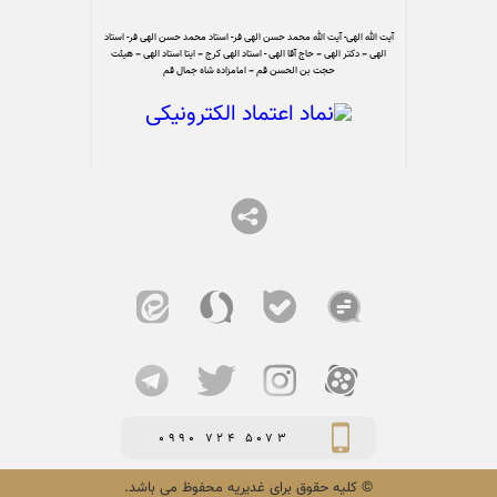
آیت الله الهی- آیت الله محمد حسن الهی فر- استاد محمد حسن الهی فر- استاد
الهی – دکتر الهی – حاج آقا الهی - استاد الهی کرج – ایتا استاد الهی – هیئت
حجت بن الحسن قم – امامزاده شاه جمال قم
0990 724 5073
© کلیه حقوق برای غدیریه محفوظ می باشد.