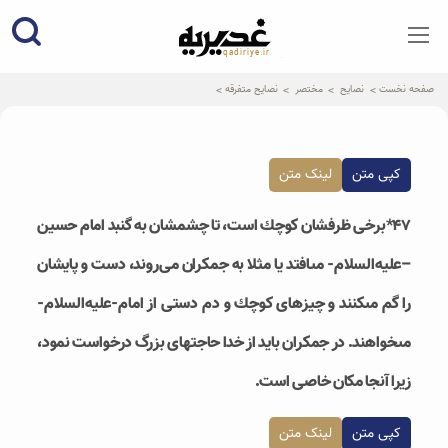
qadiriye.ir
نشریه ی غدیریه-بیانات استاد
الهی
صفحه نخست
نصایح
مختصر
نصایح متفرقه
کپی متن
لینک متن
۴۷*برخى ظرفشان كوچك است، تا چشمشان به گنبد امام حسين
–علیه‌السلام- مى‏افتد یا مثلا به جمکران می‌روند، دست و پايشان
را گم مى‏كنند و چيزهاى كوچك و دم دستى از امام-علیه‌السلام-
مى‏خواهند. در جمكران بايد از خدا حاجت‏هاى بزرگ درخواست نمود،
زيرا آنجا مکان خاصى است.
کپی متن
لینک متن