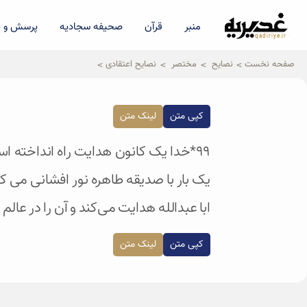
منبر
قرآن
صحیفه سجادیه
پرسش و پ
qadiriye.ir
نشریه ی غدیریه-بیانات استاد
الهی
صفحه نخست
نصایح
مختصر
نصایح اعتقادی
کپی متن
لینک متن
۹۹*خدا یک کانون هدایت راه انداخته اس
یک بار با صدیقه طاهره نور افشانی می کند
ابا عبدالله هدایت می‌کند و آن را در عال
کپی متن
لینک متن