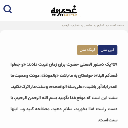
qadiriye.ir
نشریه ی غدیریه-بیانات استاد
الهی
صفحه نخست
نصایح
مختصر
نصایح متفرقه
کپی متن
لینک متن
۵۹*یک دستور العملی حضرت برای زمان غیبت دادند: «و جعلوا
قصدکم الینا»: حواستان به ما باشد، «بالمودة»: مودت و محبت ما
ائمه را یادآور باشید، «علی سنة الواضحه»: و سنت ما را ترک نکنید.
سنت این است که موقع غذا بگویید بسم الله الرحمن الرحیم، با
دست راست غذا بخورید، سلام دهید، مصافحه کنید و… اینها
سنت است.