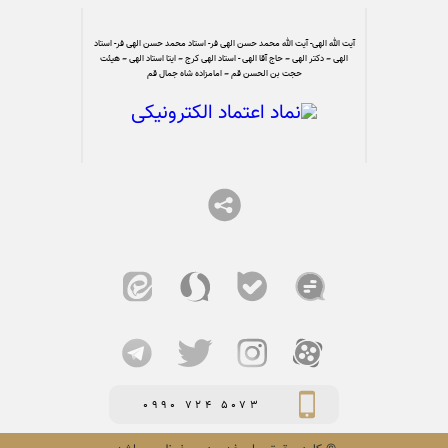
آیت الله الهی- آیت الله محمد حسن الهی فر- استاد محمد حسن الهی فر- استاد
الهی – دکتر الهی – حاج آقا الهی - استاد الهی کرج – ایتا استاد الهی – هیئت
حجت بن الحسن قم – امامزاده شاه جمال قم
0990 724 5073