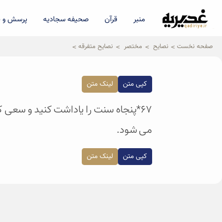
منبر
قرآن
صحیفه سجادیه
پرسش و پ
qadiriye.ir
نشریه ی غدیریه-بیانات استاد
الهی
صفحه نخست
نصایح
مختصر
نصایح متفرقه
کپی متن
لینک متن
۶۷*پنجاه سنت را یاداشت کنید و سعی ک
می شود.
کپی متن
لینک متن