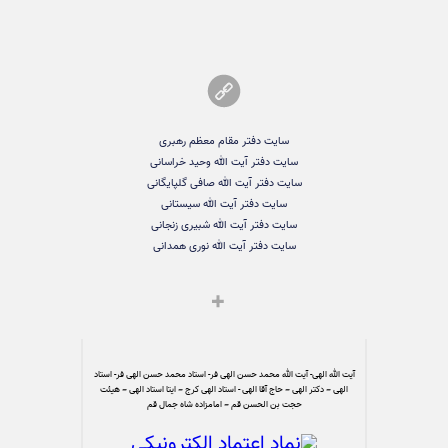
سایت دفتر مقام معظم رهبری
سایت دفتر آیت الله وحید خراسانی
سایت دفتر آیت الله صافی گلپایگانی
سایت دفتر آیت الله سیستانی
سایت دفتر آیت الله شبیری زنجانی
سایت دفتر آیت الله نوری همدانی
آیت الله الهی- آیت الله محمد حسن الهی فر- استاد محمد حسن الهی فر- استاد
الهی – دکتر الهی – حاج آقا الهی - استاد الهی کرج – ایتا استاد الهی – هیئت
حجت بن الحسن قم – امامزاده شاه جمال قم