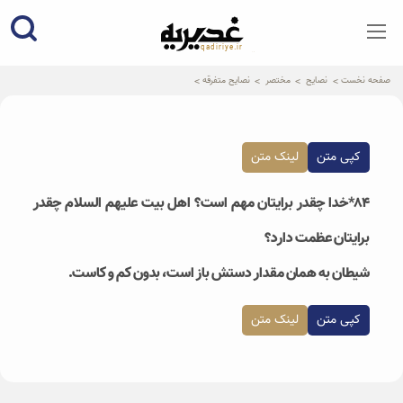
qadiriye.ir
نشریه ی غدیریه-بیانات استاد
الهی
صفحه نخست
نصایح
مختصر
نصایح متفرقه
کپی متن
لینک متن
۸۴*خدا چقدر برایتان مهم است؟ اهل بیت علیهم السلام چقدر
برایتان عظمت دارد؟
شیطان به همان مقدار دستش باز است، بدون کم و کاست.
کپی متن
لینک متن