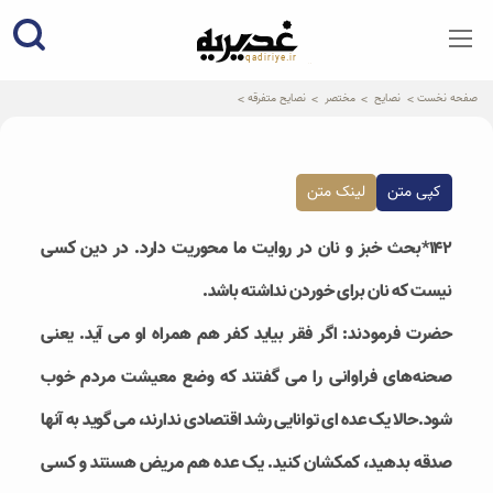
qadiriye.ir
نشریه ی غدیریه-بیانات استاد
الهی
صفحه نخست
نصایح
مختصر
نصایح متفرقه
کپی متن
لینک متن
۱۴۲*بحث خبز و نان در روایت ما محوریت دارد. در دین کسی
نیست که نان برای خوردن نداشته باشد.
حضرت فرمودند: اگر فقر بیاید کفر هم همراه او می آید. یعنی
صحنه‌های فراوانی را می گفتند که وضع معیشت مردم خوب
شود.حالا یک عده ای توانایی رشد اقتصادی ندارند، می گوید به آنها
صدقه بدهید، کمکشان کنید. یک عده هم مریض هستند و کسی