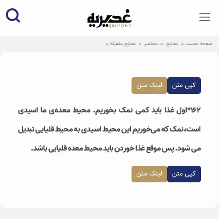
qadiriye.ir
نشریه ی غدیریه-بیانات استاد
الهی
صفحه نخست
نصایح
مختصر
نصایح متفرقه
کپی متن
لینک متن
۱۶۲*اول غذا باید کمی نمک بخوریم. محیط معده‌ی ما اسیدی
است،نمک که می‌خوریم این محیط اسیدی به محیط قلیایی تبدیل
می شود. پس موقع غذا خوردن باید محیط معده قلیایی باشد.
کپی متن
لینک متن