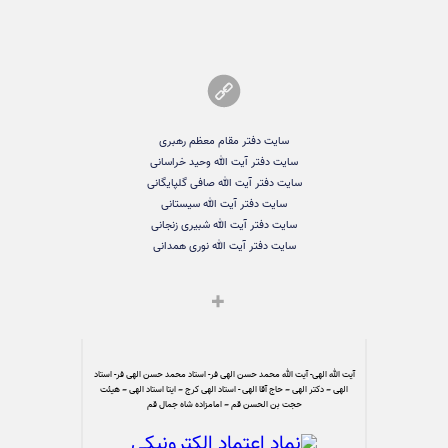
سایت دفتر مقام معظم رهبری
سایت دفتر آیت الله وحید خراسانی
سایت دفتر آیت الله صافی گلپایگانی
سایت دفتر آیت الله سیستانی
سایت دفتر آیت الله شبیری زنجانی
سایت دفتر آیت الله نوری همدانی
آیت الله الهی- آیت الله محمد حسن الهی فر- استاد محمد حسن الهی فر- استاد
الهی – دکتر الهی – حاج آقا الهی - استاد الهی کرج – ایتا استاد الهی – هیئت
حجت بن الحسن قم – امامزاده شاه جمال قم