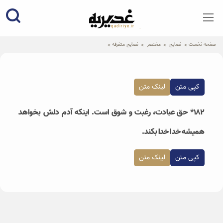
qadiriye.ir
نشریه ی غدیریه-بیانات استاد
الهی
صفحه نخست
نصایح
مختصر
نصایح متفرقه
کپی متن
لینک متن
۱۸۲* حق عبادت، رغبت و شوق است. اینکه آدم دلش بخواهد
همیشه خدا خدا بکند.
کپی متن
لینک متن